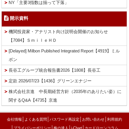
NY「主要3指数は揃って下落」
開示資料
機関投資家・アナリスト向け説明会開催のお知らせ
【7084】ＳｍｉｌｅＨＤ
[Delayed] Milbon Published Integrated Report【4919】ミル
ボン
長谷工グループ統合報告書2026【1808】長谷工
定款 2026/07/23【1436】グリーンエナジー
株式会社京進 中長期経営方針（2035年のありたい姿）に
関するQ&A【4735】京進
│
│
│
│
会社情報
よくある質問
パスワード再設定
お問い合わせ
利用規約
│
│
│
│
プライバシーポリシー
株の達人
i-Chart
カードローンコラム