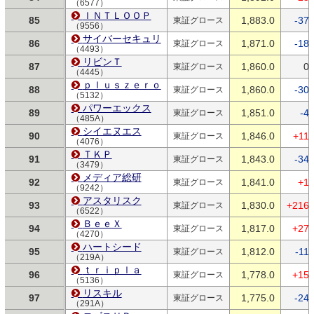
（6577）
ＩＮＴＬＯＯＰ
85
1,883.0
-37.
東証グロース
（9556）
サイバーセキュリ
86
1,871.0
-18.
東証グロース
（4493）
リビンＴ
87
1,860.0
0.
東証グロース
（4445）
ｐｌｕｓｚｅｒｏ
88
1,860.0
-30.
東証グロース
（5132）
パワーエックス
89
1,851.0
-4.
東証グロース
（485A）
シイエヌエス
90
1,846.0
+11.
東証グロース
（4076）
ＴＫＰ
91
1,843.0
-34.
東証グロース
（3479）
メディア総研
92
1,841.0
+1.
東証グロース
（9242）
アスタリスク
93
1,830.0
+216.
東証グロース
（6522）
ＢｅｅＸ
94
1,817.0
+27.
東証グロース
（4270）
ハートシード
95
1,812.0
-11.
東証グロース
（219A）
ｔｒｉｐｌａ
96
1,778.0
+15.
東証グロース
（5136）
リスキル
97
1,775.0
-24.
東証グロース
（291A）