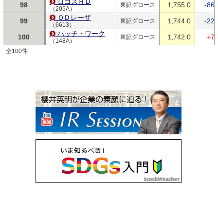
ロゴスＨＤ
98
1,755.0
-86.
東証グロース
（205A）
ＱＤレーザ
99
1,744.0
-22.
東証グロース
（6613）
ハッチ・ワーク
100
1,742.0
+7.
東証グロース
（148A）
全100件