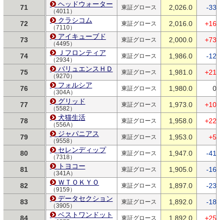
ヘッドウォーター
71
2,026.0
-33.
東証グロース
（4011）
クラシコム
72
2,016.0
+16.
東証グロース
（7110）
アイキューブド
73
2,000.0
+73.
東証グロース
（4495）
Ｊフロンティア
74
1,986.0
-12.
東証グロース
（2934）
バリュエンスＨＤ
75
1,981.0
+21.
東証グロース
（9270）
フォルシア
76
1,980.0
0.
東証グロース
（304A）
グリッド
77
1,973.0
+10.
東証グロース
（5582）
犬猫生活
78
1,958.0
+22.
東証グロース
（556A）
ジャパニアス
79
1,953.0
+5.
東証グロース
（9558）
セレンディップ
80
1,947.0
-41.
東証グロース
（7318）
トヨコー
81
1,905.0
-16.
東証グロース
（341A）
ＷＴＯＫＹＯ
82
1,897.0
-23.
東証グロース
（9159）
データセクション
83
1,892.0
-18.
東証グロース
（3905）
ベストワンドット
84
1,892.0
+25.
東証グロース