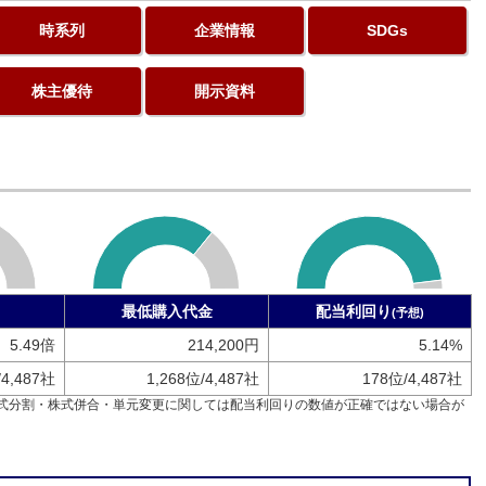
時系列
企業情報
SDGs
株主優待
開示資料
最低購入代金
配当利回り
(予想)
5.49倍
214,200円
5.14%
/4,487社
1,268位/4,487社
178位/4,487社
式分割・株式併合・単元変更に関しては配当利回りの数値が正確ではない場合が