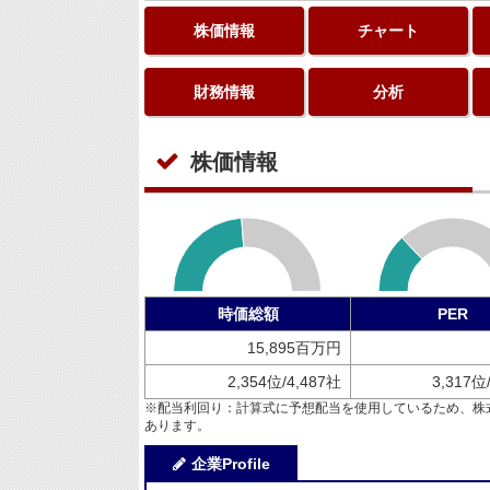
株価情報
チャート
財務情報
分析
株価情報
時価総額
PER
15,895百万円
2,354位/4,487社
3,317位
※配当利回り：計算式に予想配当を使用しているため、株
あります。
企業Profile