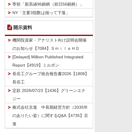
寄前「新高値96銘柄（前日56銘柄）」
NY「主要3指数は揃って下落」
開示資料
機関投資家・アナリスト向け説明会開催
のお知らせ【7084】ＳｍｉｌｅＨＤ
[Delayed] Milbon Published Integrated
Report【4919】ミルボン
長谷工グループ統合報告書2026【1808】
長谷工
定款 2026/07/23【1436】グリーンエナ
ジー
株式会社京進 中長期経営方針（2035年
のありたい姿）に関するQ&A【4735】京
進