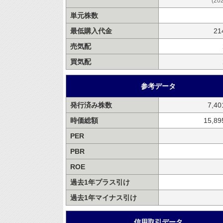
(20
単元株数
最低購入代金
21
売気配
買気配
参考データ
発行済み株数
7,4
時価総額
15,8
PER
PBR
ROE
過去1年プラス引け
過去1年マイナス引け
信用取引データ