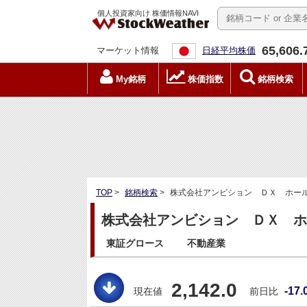
個人投資家向け 株価情報NAVI
65,606.
マーケット情報
日経平均株価
My銘柄
株価指数
銘柄検索
TOP
>
銘柄検索
>
株式会社アンビション ＤＸ ホールデ
株式会社アンビション ＤＸ ホー
東証グロース
不動産業
2,142.0
-17.
現在値
前日比