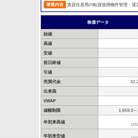
事業内容
賃貸住居用の転貸借用物件管理・賃
株価データ
始値
高値
安値
前日終値
引値
売買代金
32,
出来高
VWAP
値幅制限
1,659.0～
年初来高値
(20
年初来安値