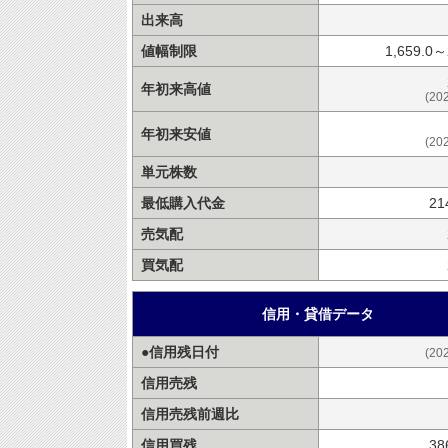
出来高
値幅制限
1,659.0～
年初来高値
(20
年初来安値
(20
単元株数
最低購入代金
21
売気配
買気配
信用・貸借データ
●信用残日付
(20
信用売残
信用売残前週比
信用買残
38