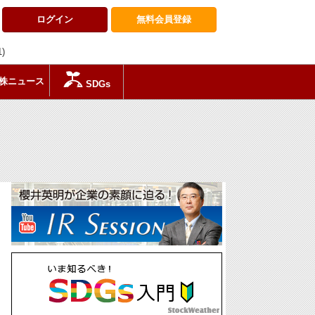
ログイン
無料会員
登録
1)
株ニュース
SDGs