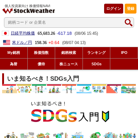
個人投資家向け 株価情報NAVI
ログイン
登録
-617.18
日経平均株価
65,683.26
(08/06 15:45)
+0.64
米ドル／円
158.36
(08/07 04:13)
My銘柄
株価指数
銘柄検索
ランキング
IPO
為替
優待
株ニュース
SDGs