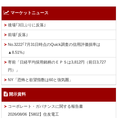
マーケットニュース
後場｢3日ぶりに反落｣
前場｢反落｣
No.3222｢7月31日時点のQuick調査の信用評価損率は
▲8.51%｣
寄前「日経平均採用銘柄のＥＰＳは3,812円（前日3,727
円）」
NY「恐怖と欲望指数は60と強気圏」
開示資料
コーポレート・ガバナンスに関する報告書
2026/08/06【5802】住友電工