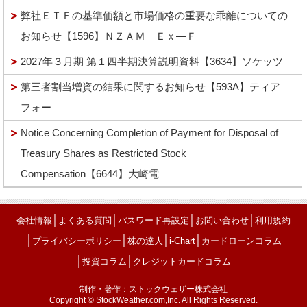
弊社ＥＴＦの基準価額と市場価格の重要な乖離についての
お知らせ【1596】ＮＺＡＭ Ｅｘ―Ｆ
2027年３月期 第１四半期決算説明資料【3634】ソケッツ
第三者割当増資の結果に関するお知らせ【593A】ティア
フォー
Notice Concerning Completion of Payment for Disposal of
Treasury Shares as Restricted Stock
Compensation【6644】大崎電
│
│
│
│
会社情報
よくある質問
パスワード再設定
お問い合わせ
利用規約
│
│
│
│
プライバシーポリシー
株の達人
i-Chart
カードローンコラム
│
│
投資コラム
クレジットカードコラム
制作・著作：ストックウェザー株式会社
Copyright © StockWeather.com,Inc. All Rights Reserved.