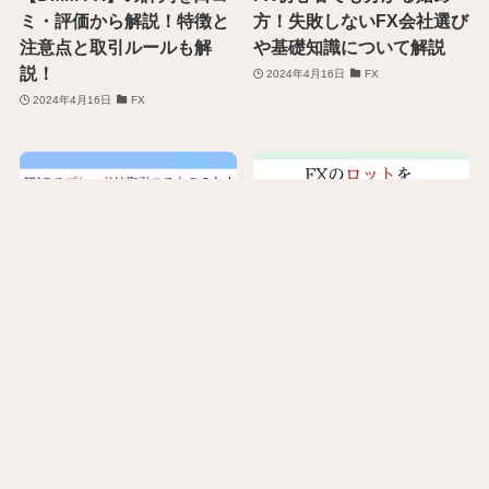
ミ・評価から解説！特徴と
方！失敗しないFX会社選び
注意点と取引ルールも解
や基礎知識について解説
説！
2024年4月16日
FX
2024年4月16日
FX
FXのスプレッドは取引コス
FXの【ロット】を正しく設
トのこと！各FX会社の比較
定しよう！初心者にも分か
と計算方法も解説！
りやすく計算方法も解説
2024年4月5日
FX
2024年4月5日
FX