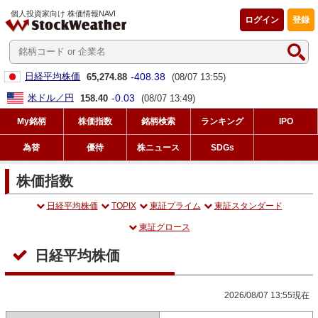
個人投資家向け 株価情報NAVI
ログイン
登録
-408.38
日経平均株価
65,274.88
(08/07 13:55)
-0.03
米ドル／円
158.40
(08/07 13:49)
My銘柄
株価指数
銘柄検索
ランキング
IPO
為替
優待
株ニュース
SDGs
株価指数
日経平均株価
TOPIX
東証プライム
東証スタンダード
東証グロース
日経平均株価
2026/08/07 13:55現在