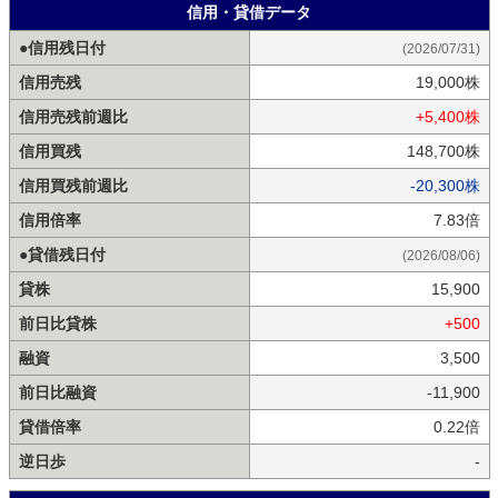
信用・貸借データ
●信用残日付
(2026/07/31)
信用売残
19,000株
信用売残前週比
+5,400株
信用買残
148,700株
信用買残前週比
-20,300株
信用倍率
7.83倍
●貸借残日付
(2026/08/06)
貸株
15,900
前日比貸株
+500
融資
3,500
前日比融資
-11,900
貸借倍率
0.22倍
逆日歩
-