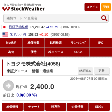
個人投資家向け 株価情報NAVI
ログイン
登録
-472.79
日経平均株価
65,210.47
(08/07 10:00)
+0.10
米ドル／円
158.53
(08/07 09:55)
My銘柄
株価指数
銘柄検索
ランキング
IPO
為替
優待
株ニュース
SDGs
トヨクモ株式会社(4058)
東証グロース
情報・通信業
銘柄追加
更新
2026年08月07日 09:55現在
2,400.0
現在値
前日比
0.0(0.00 %)
株価情報
チャート
時系列
企業情報
SDGs