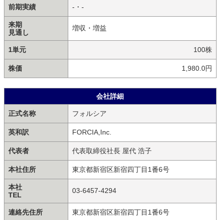
前期実績
-・-
来期
増収・増益
見通し
1単元
100株
株価
1,980.0円
会社詳細
正式名称
フォルシア
英和訳
FORCIA,Inc.
代表者
代表取締役社長 屋代 浩子
本社住所
東京都新宿区新宿四丁目1番6号
本社
03‐6457‐4294
TEL
連絡先住所
東京都新宿区新宿四丁目1番6号