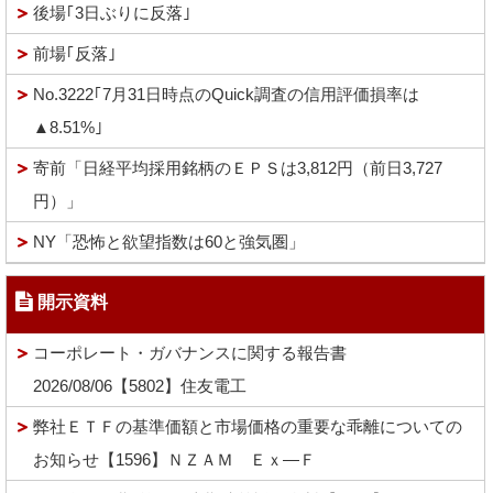
後場｢3日ぶりに反落｣
前場｢反落｣
No.3222｢7月31日時点のQuick調査の信用評価損率は
▲8.51%｣
寄前「日経平均採用銘柄のＥＰＳは3,812円（前日3,727
円）」
NY「恐怖と欲望指数は60と強気圏」
開示資料
コーポレート・ガバナンスに関する報告書
2026/08/06【5802】住友電工
弊社ＥＴＦの基準価額と市場価格の重要な乖離についての
お知らせ【1596】ＮＺＡＭ Ｅｘ―Ｆ