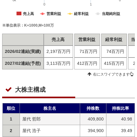
0k
0
0
1
売上高
営業利益
経常利益
当期純利益
※単位表示：K=1000,M=100万
売上高
営業利益
経常利益
当
2026/02連結(実績)
2,197百万円
71百万円
74百万円
2027/02連結(予想)
3,113百万円
412百万円
415百万円
2
右にスワイプできます
大株主構成
順位
株主名
持株数
持株比率
1
屋代 哲郎
409,800
40.98
2
屋代 浩子
394,900
39.49