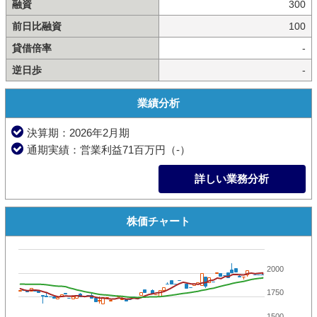
融資
300
前日比融資
100
貸借倍率
-
逆日歩
-
業績分析
決算期：2026年2月期
通期実績：営業利益71百万円（-）
詳しい業務分析
株価チャート
2000
1750
1500