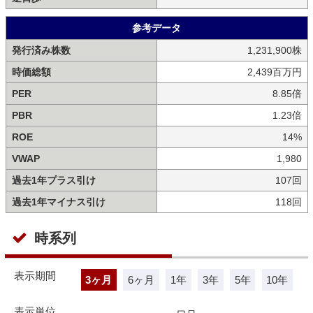
参考データ
発行済み株数
1,231,900株
時価総額
2,439百万円
PER
8.85倍
PBR
1.23倍
ROE
14%
VWAP
1,980
過去1年プラス引け
107回
過去1年マイナス引け
118回
時系列
表示期間
3ヶ月
6ヶ月
1年
3年
5年
10年
表示単位