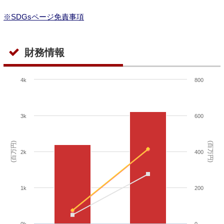
※SDGsページ免責事項
財務情報
4k
800
3k
600
(百万円)
(百万円)
2k
400
1k
200