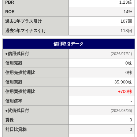
PBR
1.23倍
ROE
14%
過去1年プラス引け
107回
過去1年マイナス引け
118回
信用取引データ
●信用残日付
(2026/07/31)
信用売残
0株
信用売残前週比
0株
信用買残
35,900株
信用買残前週比
+700株
信用倍率
-
●貸借残日付
(2026/08/05)
貸株
0
前日比貸株
0