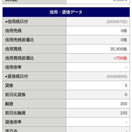
信用・貸借データ
●信用残日付
(2026/07/31)
信用売残
0株
信用売残前週比
0株
信用買残
35,900株
信用買残前週比
+700株
信用倍率
-
●貸借残日付
(2026/08/05)
貸株
0
前日比貸株
0
融資
300
前日比融資
100
貸借倍率
-
逆日歩
-