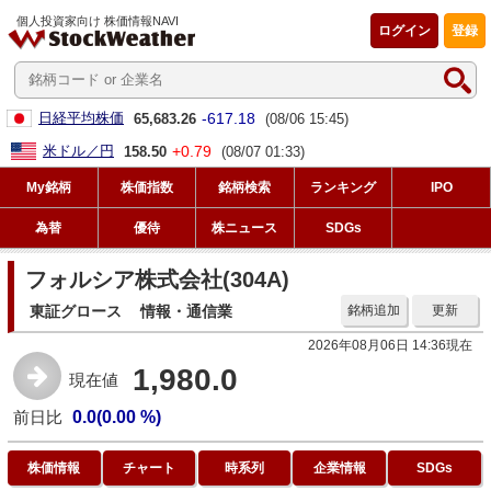
個人投資家向け 株価情報NAVI
ログイン
登録
-617.18
日経平均株価
65,683.26
(08/06 15:45)
+0.79
米ドル／円
158.50
(08/07 01:33)
My銘柄
株価指数
銘柄検索
ランキング
IPO
為替
優待
株ニュース
SDGs
フォルシア株式会社(304A)
東証グロース
情報・通信業
銘柄追加
更新
2026年08月06日 14:36現在
1,980.0
現在値
前日比
0.0(0.00 %)
株価情報
チャート
時系列
企業情報
SDGs