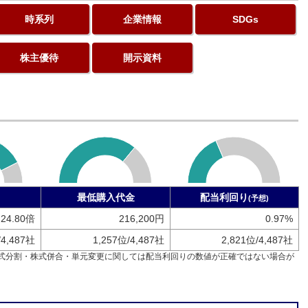
時系列
企業情報
SDGs
株主優待
開示資料
最低購入代金
配当利回り
(予想)
24.80倍
216,200円
0.97%
/4,487社
1,257位/4,487社
2,821位/4,487社
式分割・株式併合・単元変更に関しては配当利回りの数値が正確ではない場合が