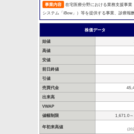
事業内容
在宅医療分野における業務支援事業（
システム「iBow」）等を提供する事業、診療報
株価データ
始値
高値
安値
前日終値
引値
売買代金
45,
出来高
VWAP
値幅制限
1,671.0～
年初来高値
(20