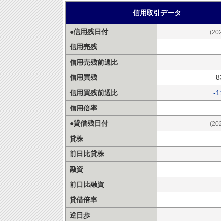
信用取引データ
●信用残日付
(20
信用売残
信用売残前週比
信用買残
8
信用買残前週比
-1
信用倍率
●貸借残日付
(20
貸株
前日比貸株
融資
前日比融資
貸借倍率
逆日歩