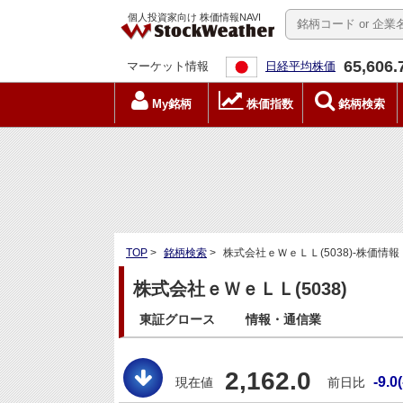
個人投資家向け 株価情報NAVI
65,606.
マーケット情報
日経平均株価
My銘柄
株価指数
銘柄検索
TOP
>
銘柄検索
>
株式会社ｅＷｅＬＬ(5038)-株価情報
株式会社ｅＷｅＬＬ(5038)
東証グロース
情報・通信業
2,162.0
-9.0
現在値
前日比