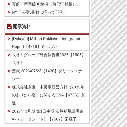
寄前「新高値96銘柄（前日56銘柄）」
NY「主要3指数は揃って下落」
開示資料
[Delayed] Milbon Published Integrated
Report【4919】ミルボン
長谷工グループ統合報告書2026【1808】
長谷工
定款 2026/07/23【1436】グリーンエナ
ジー
株式会社京進 中長期経営方針（2035年
のありたい姿）に関するQ&A【4735】京
進
2027年3月期 第1四半期 決算補足説明資
料（データシート）【7567】栄電子