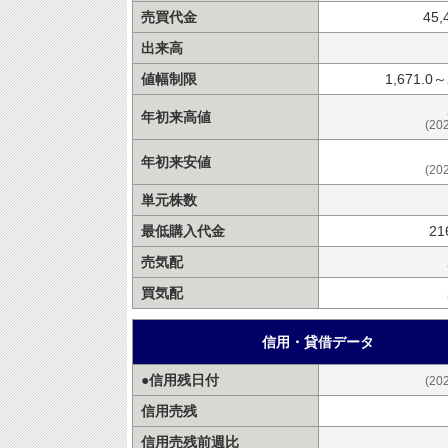
売買代金
45,
出来高
値幅制限
1,671.0～
年初来高値
(20
年初来安値
(20
単元株数
最低購入代金
21
売気配
買気配
信用・貸借データ
●信用残日付
(20
信用売残
信用売残前週比