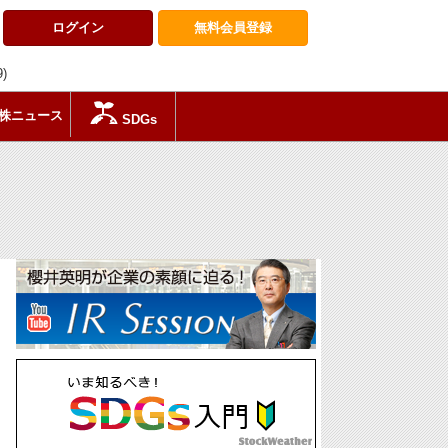
ログイン
無料会員
登録
9)
株ニュース
SDGs