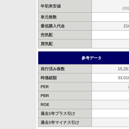
年初来安値
(20
単元株数
最低購入代金
21
売気配
買気配
参考データ
発行済み株数
15,2
時価総額
33,0
PER
PBR
ROE
過去1年プラス引け
過去1年マイナス引け