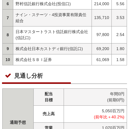
6
野村信託銀行株式会社(投信口)
214,000
5.56
ナイン・ステーツ・4投資事業有限責任
135,710
3.53
7
組合
日本マスタートラスト信託銀行株式会社
97,800
2.54
8
(信託口)
9
株式会社日本カストディ銀行(信託口)
69,200
1.80
10
株式会社ＳＢＩ証券
61,069
1.58
見通し分析
配当
年間0円
目標
(前期0円)
5,050百万円
売上高
(前年比＋40.2%)
通期予想
営業
1,070百万円