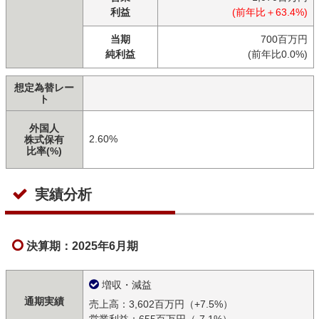
利益
(前年比＋63.4%)
当期
700百万円
純利益
(前年比0.0%)
想定為替レー
ト
外国人
2.60%
株式保有
比率(%)
実績分析
決算期：2025年6月期
増収・減益
通期実績
売上高：3,602百万円（+7.5%）