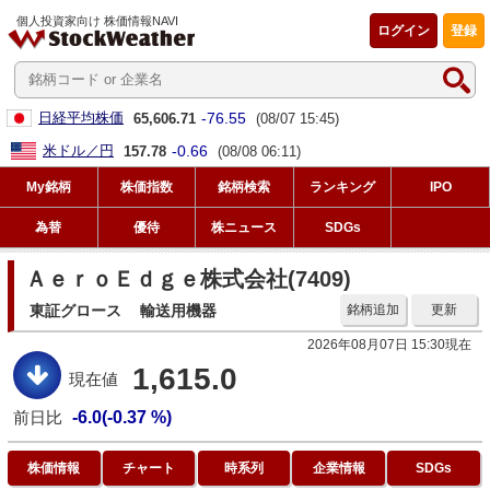
個人投資家向け 株価情報NAVI
ログイン
登録
-76.55
日経平均株価
65,606.71
(08/07 15:45)
-0.66
米ドル／円
157.78
(08/08 06:11)
My銘柄
株価指数
銘柄検索
ランキング
IPO
為替
優待
株ニュース
SDGs
ＡｅｒｏＥｄｇｅ株式会社(7409)
東証グロース
輸送用機器
銘柄追加
更新
2026年08月07日 15:30現在
1,615.0
現在値
前日比
-6.0(-0.37 %)
株価情報
チャート
時系列
企業情報
SDGs