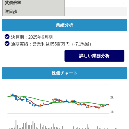
貸借倍率
-
逆日歩
-
業績分析
決算期：2025年6月期
通期実績：営業利益655百万円（-7.1%減）
詳しい業務分析
株価チャート
2k
1k