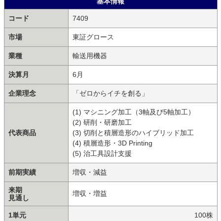
基本情報
コード
7409
市場
東証グロース
業種
輸送用機器
決算月
6月
企業理念
「ゼロからイチを創る」
(1) マシニング加工（3軸及び5軸加工）
(2) 研削・研磨加工
代表商品
(3) 切削と積層造形のハイブリッド加工
(4) 積層造形・3D Printing
(5) 治工具設計支援
前期実績
増収・減益
来期
増収・増益
見通し
1単元
100株