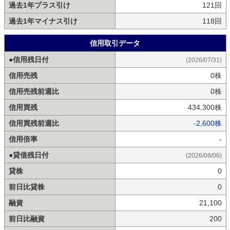
過去1年プラス引け
121回
過去1年マイナス引け
118回
信用取引データ
●信用残日付
(2026/07/31)
信用売残
0株
信用売残前週比
0株
信用買残
434,300株
信用買残前週比
-2,600株
信用倍率
-
●貸借残日付
(2026/08/06)
貸株
0
前日比貸株
0
融資
21,100
前日比融資
200