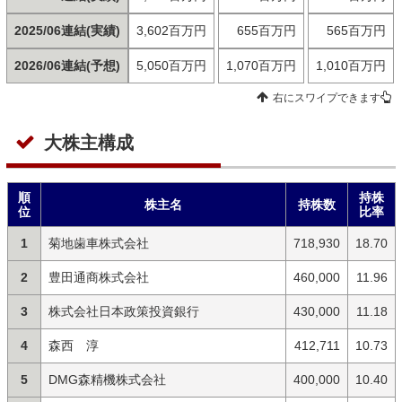
2025/06連結(実績)
3,602百万円
655百万円
565百万円
2026/06連結(予想)
5,050百万円
1,070百万円
1,010百万円
右にスワイプできます
大株主構成
順
持株
株主名
持株数
位
比率
1
菊地歯車株式会社
718,930
18.70
2
豊田通商株式会社
460,000
11.96
3
株式会社日本政策投資銀行
430,000
11.18
4
森西 淳
412,711
10.73
5
DMG森精機株式会社
400,000
10.40