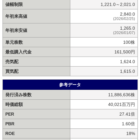
値幅制限
1,221.0～2,021.0
2,840.0
年初来高値
(2026/02/25)
1,265.0
年初来安値
(2026/01/07)
単元株数
100株
最低購入代金
161,500円
売気配
1,624.0
買気配
1,615.0
参考データ
発行済み株数
11,886,636株
時価総額
40,021百万円
PER
27.41倍
PBR
1.60倍
ROE
18%