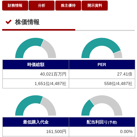
財務情報
分析
株主優待
開示資料
株価情報
時価総額
PER
40,021百万円
27.41倍
1,651位/4,487社
558位/4,487社
最低購入代金
配当利回り
(予想)
161,500円
0.00%