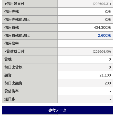
●信用残日付
(2026/07/31)
信用売残
0株
信用売残前週比
0株
信用買残
434,300株
信用買残前週比
-2,600株
信用倍率
-
●貸借残日付
(2026/08/06)
貸株
0
前日比貸株
0
融資
21,100
前日比融資
200
貸借倍率
-
逆日歩
-
参考データ