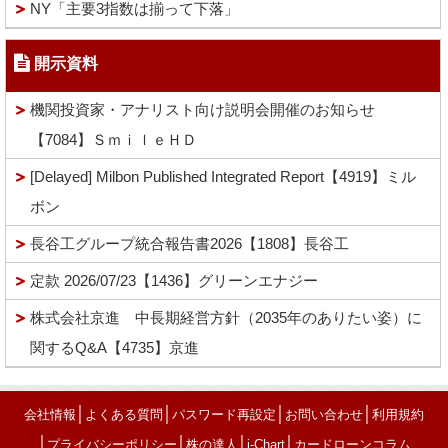
NY「主要3指数は揃って下落」
開示資料
機関投資家・アナリスト向け説明会開催のお知らせ
【7084】ＳｍｉｌｅＨＤ
[Delayed] Milbon Published Integrated Report【4919】ミル
ボン
長谷工グループ統合報告書2026【1808】長谷工
定款 2026/07/23【1436】グリーンエナジー
株式会社京進 中長期経営方針（2035年のありたい姿）に
関するQ&A【4735】京進
│
│
│
│
会社情報
よくある質問
パスワード再設定
お問い合わせ
利用規約
│
│
│
│
プライバシーポリシー
株の達人
i-Chart
カードローンコラム