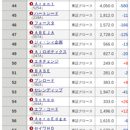
Ａｒｅｎｔ
44
4,050.0
-580.
東証グロース
（5254）
ハートシード
45
1,812.0
-11.
東証グロース
（219A）
フォースタ
46
1,572.0
-166.
東証グロース
（7089）
ＡＢＥＪＡ
47
2,728.0
-125.
東証グロース
（5574）
ジィ・シィ企画
48
566.0
-13.
東証グロース
（4073）
Ａｉロボティクス
49
827.0
-20.
東証グロース
（247A）
エネチェンジ
50
249.0
+8.
東証グロース
（4169）
ＢＡＳＥ
51
281.0
-2.
東証グロース
（4477）
ブシロード
52
383.0
+8.
東証グロース
（7803）
セレンディップ
53
1,947.0
-41.
東証グロース
（7318）
Ｓｃｈｏｏ
54
333.0
+26.
東証グロース
（264A）
エフ・コード
55
1,496.0
+12.
東証グロース
（9211）
ＡｅｒｏＥｄｇｅ
56
1,615.0
-6.
東証グロース
（7409）
セイワＨＤ