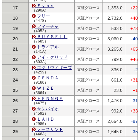
Ｓｙｎｓ
17
1,353.0
+22.
東証グロース
（290A）
フリー
18
2,732.0
+40.
東証グロース
（4478）
フィーチャ
19
533.0
+73.
東証グロース
（4052）
ＢＵＹＳＥＬＬ
20
3,060.0
-40.
東証グロース
（7685）
トライアル
21
3,265.0
+65.
東証グロース
（141A）
アイ・グリッド
22
799.0
+46.
東証グロース
（603A）
エクサウィザーズ
23
836.0
-2.
東証グロース
（4259）
ＧＥＮＤＡ
24
661.0
+31.
東証グロース
（9166）
ＷＩＺＥ
25
23.0
+1.
東証グロース
（3664）
ＨＥＮＮＧＥ
26
1,476.0
-31.
東証グロース
（4475）
サンバイオ
27
992.0
+33.
東証グロース
（4592）
ＬＡＨＤ
28
2,654.0
-87.
東証グロース
（2986）
ノースサンド
29
1,645.0
-35.
東証グロース
（446A）
ＡＣＳＬ