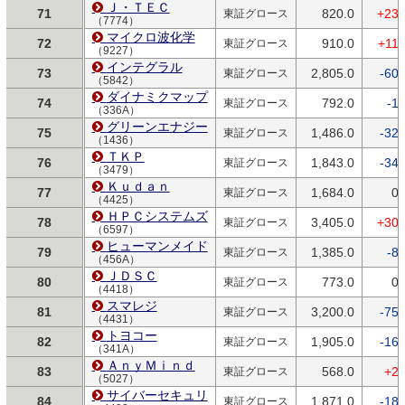
Ｊ・ＴＥＣ
71
820.0
+23.
東証グロース
（7774）
マイクロ波化学
72
910.0
+11.
東証グロース
（9227）
インテグラル
73
2,805.0
-60.
東証グロース
（5842）
ダイナミクマップ
74
792.0
-1.
東証グロース
（336A）
グリーンエナジー
75
1,486.0
-32.
東証グロース
（1436）
ＴＫＰ
76
1,843.0
-34.
東証グロース
（3479）
Ｋｕｄａｎ
77
1,684.0
0.
東証グロース
（4425）
ＨＰＣシステムズ
78
3,405.0
+30.
東証グロース
（6597）
ヒューマンメイド
79
1,385.0
-8.
東証グロース
（456A）
ＪＤＳＣ
80
773.0
0.
東証グロース
（4418）
スマレジ
81
3,200.0
-75.
東証グロース
（4431）
トヨコー
82
1,905.0
-16.
東証グロース
（341A）
ＡｎｙＭｉｎｄ
83
568.0
+2.
東証グロース
（5027）
サイバーセキュリ
84
1,871.0
-18.
東証グロース