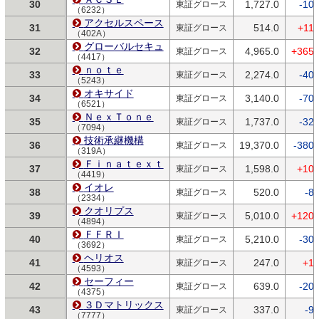
30
1,727.0
-10.
東証グロース
（6232）
アクセルスペース
31
514.0
+11.
東証グロース
（402A）
グローバルセキュ
32
4,965.0
+365.
東証グロース
（4417）
ｎｏｔｅ
33
2,274.0
-40.
東証グロース
（5243）
オキサイド
34
3,140.0
-70.
東証グロース
（6521）
ＮｅｘＴｏｎｅ
35
1,737.0
-32.
東証グロース
（7094）
技術承継機構
36
19,370.0
-380.
東証グロース
（319A）
Ｆｉｎａｔｅｘｔ
37
1,598.0
+10.
東証グロース
（4419）
イオレ
38
520.0
-8.
東証グロース
（2334）
クオリプス
39
5,010.0
+120.
東証グロース
（4894）
ＦＦＲＩ
40
5,210.0
-30.
東証グロース
（3692）
ヘリオス
41
247.0
+1.
東証グロース
（4593）
セーフィー
42
639.0
-20.
東証グロース
（4375）
３Ｄマトリックス
43
337.0
-9.
東証グロース
（7777）