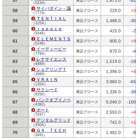
57
1,673.0
-82.
東証グロース
（523A）
サイバダイン－議
58
229.0
+3.
東証グロース
（7779）
ＴＥＮＴＩＡＬ
59
1,488.0
-35.
東証グロース
（325A）
ｉｓｐａｃｅ
60
415.0
-2.
東証グロース
（9348）
ＥＬＥＭＥＮＴＳ
61
805.0
+9.
東証グロース
（5246）
イーディーピー
62
870.0
-4.
東証グロース
（7794）
レナサイエンス
63
1,519.0
-18.
東証グロース
（4889）
シェアリングＴ
64
1,396.0
+4.
東証グロース
（3989）
ＶＲＡＩＮ
65
3,860.0
-65.
東証グロース
（135A）
サクシード
66
1,336.0
-38.
東証グロース
（9256）
バンクオブイノベ
67
5,040.0
-100.
東証グロース
（4393）
ポート
68
2,593.0
+4.
東証グロース
（7047）
デジタルグリッド
69
742.0
+1.
東証グロース
（350A）
ＧＡ ＴＥＣＨ
70
1,482.0
-8.
東証グロース
（3491）