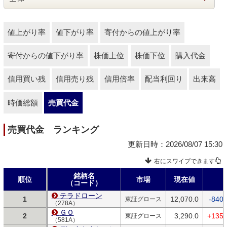
値上がり率
値下がり率
寄付からの値上がり率
寄付からの値下がり率
株価上位
株価下位
購入代金
信用買い残
信用売り残
信用倍率
配当利回り
出来高
時価総額
売買代金
売買代金 ランキング
更新日時：2026/08/07 15:30
右にスワイプできます
銘柄名
順位
市場
現在値
（コード）
テラドローン
1
12,070.0
-840.
東証グロース
（278A）
ＧＯ
2
3,290.0
+135.
東証グロース
（581A）