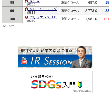
ＮＰＣ
98
687.0
-15.
東証グロース
（6255）
ＳＢＩリーシング
99
2,778.0
-38.
東証グロース
（5834）
バリュエンスＨＤ
100
1,981.0
+21.
東証グロース
（9270）
全100件