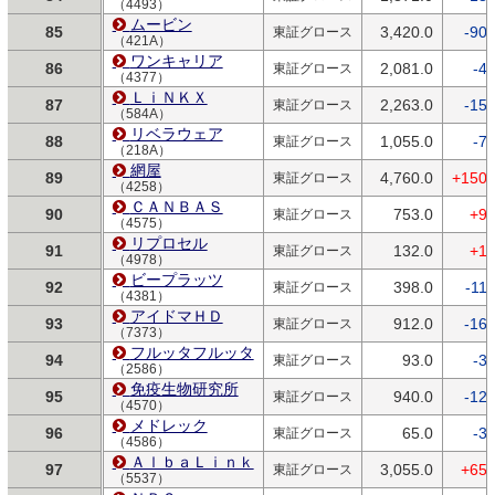
（4493）
ムービン
85
3,420.0
-90.
東証グロース
（421A）
ワンキャリア
86
2,081.0
-4.
東証グロース
（4377）
ＬｉＮＫＸ
87
2,263.0
-15.
東証グロース
（584A）
リベラウェア
88
1,055.0
-7.
東証グロース
（218A）
網屋
89
4,760.0
+150.
東証グロース
（4258）
ＣＡＮＢＡＳ
90
753.0
+9.
東証グロース
（4575）
リプロセル
91
132.0
+1.
東証グロース
（4978）
ビープラッツ
92
398.0
-11.
東証グロース
（4381）
アイドマＨＤ
93
912.0
-16.
東証グロース
（7373）
フルッタフルッタ
94
93.0
-3.
東証グロース
（2586）
免疫生物研究所
95
940.0
-12.
東証グロース
（4570）
メドレック
96
65.0
-3.
東証グロース
（4586）
ＡｌｂａＬｉｎｋ
97
3,055.0
+65.
東証グロース
（5537）