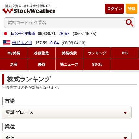
個人投資家向け 株価情報NAVI
ログイン
登録
-76.55
日経平均株価
65,606.71
(08/07 15:45)
-0.84
米ドル／円
157.59
(08/08 04:13)
My銘柄
株価指数
銘柄検索
ランキング
IPO
為替
優待
株ニュース
SDGs
株式ランキング
※優先市場のみが対象となります。
市場
業種