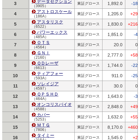
データセクション
3
1,892.0
-18.
東証グロース
（3905）
アストロスケール
4
1,205.0
+29.
東証グロース
（186A）
アスタリスク
5
1,830.0
+216.
東証グロース
（6522）
パワーエックス
6
1,851.0
-4.
東証グロース
（485A）
ＯＴＳ
7
20.0
0.
東証グロース
（4564）
ＧＮＩ
8
2,777.0
+58.
東証グロース
（2160）
ＱＤレーザ
9
1,744.0
-22.
東証グロース
（6613）
ティアフォー
10
911.0
-25.
東証グロース
（593A）
ソレイジア
11
30.0
0.
東証グロース
（4597）
ＱＰＳＨＤ
12
1,643.0
-3.
東証グロース
（464A）
オンコリスバイオ
13
2,848.0
+49.
東証グロース
（4588）
カバー
14
1,632.0
+55.
東証グロース
（5253）
ＭＴＧ
15
8,170.0
+460.
東証グロース
（7806）
タイミー
16
1,545.0
+2.
東証グロース
（215A）