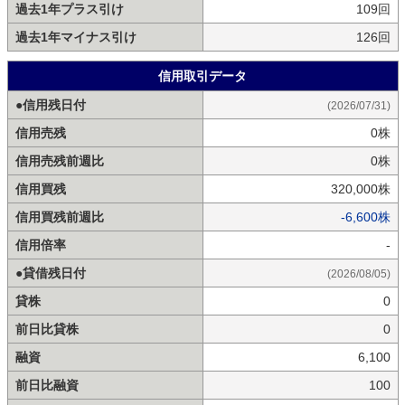
過去1年プラス引け
109回
過去1年マイナス引け
126回
信用取引データ
●信用残日付
(2026/07/31)
信用売残
0株
信用売残前週比
0株
信用買残
320,000株
信用買残前週比
-6,600株
信用倍率
-
●貸借残日付
(2026/08/05)
貸株
0
前日比貸株
0
融資
6,100
前日比融資
100