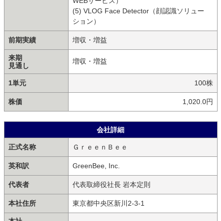
WEBサービス）
(5) VLOG Face Detector（顔認識ソリュー
ション）
前期実績
増収・増益
来期
増収・増益
見通し
1単元
100株
株価
1,020.0円
会社詳細
正式名称
ＧｒｅｅｎＢｅｅ
英和訳
GreenBee, Inc.
代表者
代表取締役社長 岩本定則
本社住所
東京都中央区新川2-3-1