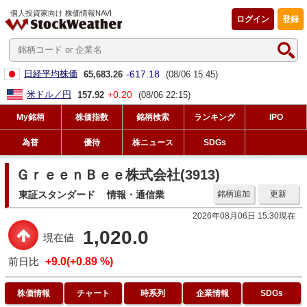
個人投資家向け 株価情報NAVI
ログイン
登録
-617.18
日経平均株価
65,683.26
(08/06 15:45)
+0.20
米ドル／円
157.92
(08/06 22:15)
My銘柄
株価指数
銘柄検索
ランキング
IPO
為替
優待
株ニュース
SDGs
ＧｒｅｅｎＢｅｅ株式会社(3913)
東証スタンダード
情報・通信業
銘柄追加
更新
2026年08月06日 15:30現在
1,020.0
現在値
前日比
+9.0(+0.89 %)
株価情報
チャート
時系列
企業情報
SDGs