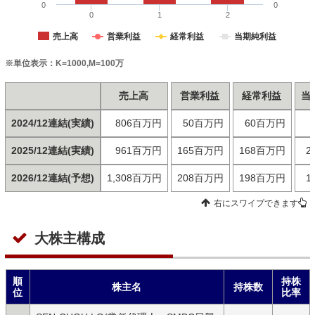
0
0
0
1
2
売上高
営業利益
経常利益
当期純利益
※単位表示：K=1000,M=100万
売上高
営業利益
経常利益
当
2024/12連結(実績)
806百万円
50百万円
60百万円
2025/12連結(実績)
961百万円
165百万円
168百万円
2
2026/12連結(予想)
1,308百万円
208百万円
198百万円
1
右にスワイプできます
大株主構成
順
持株
株主名
持株数
位
比率