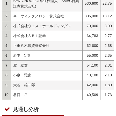
SEN-CHOU LO(常任代理人 SMBC日興
530,600
22.75
1
証券株式会社)
2
キーウィテクノロジー株式会社
306,000
13.12
3
株式会社ウエストホールディングス
70,000
3.00
4
株式会社ＳＢＩ証券
64,783
2.77
5
上田八木短資株式会社
62,600
2.68
6
岩本 定則
55,000
2.35
7
虞 立群
54,100
2.31
8
小泉 雅史
49,100
2.10
9
大谷 雄一郎
42,000
1.80
10
谷口 岳
40,509
1.73
見通し分析