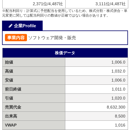
2,371位/4,487社
3,111位/4,487社
※配当利回り：計算式に予想配当を使用しているため、株式分割・株式併合・単
元変更に関しては配当利回りの数値が正確ではない場合があります。
企業Profile
事業内容
ソフトウェア開発・販売
株価データ
始値
1,006.0
高値
1,032.0
安値
1,006.0
前日終値
1,011.0
引値
1,020.0
売買代金
8,632,300
出来高
8,500
VWAP
1,016