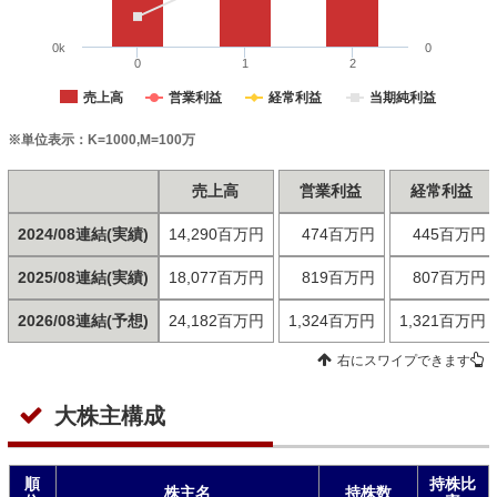
0k
0
0
1
2
売上高
営業利益
経常利益
当期純利益
※単位表示：K=1000,M=100万
売上高
営業利益
経常利益
2024/08連結(実績)
14,290百万円
474百万円
445百万円
2025/08連結(実績)
18,077百万円
819百万円
807百万円
2026/08連結(予想)
24,182百万円
1,324百万円
1,321百万円
右にスワイプできます
大株主構成
順
持株比
株主名
持株数