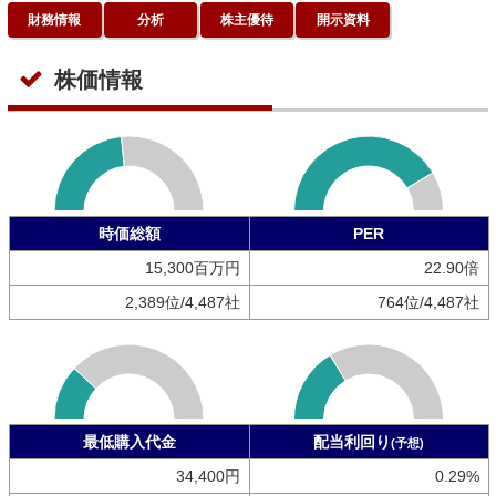
財務情報
分析
株主優待
開示資料
株価情報
時価総額
PER
15,300百万円
22.90倍
2,389位/4,487社
764位/4,487社
最低購入代金
配当利回り
(予想)
34,400円
0.29%