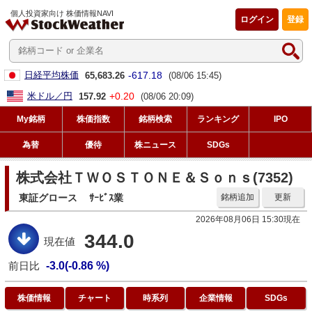
個人投資家向け 株価情報NAVI
ログイン
登録
-617.18
日経平均株価
65,683.26
(08/06 15:45)
+0.20
米ドル／円
157.92
(08/06 20:09)
My銘柄
株価指数
銘柄検索
ランキング
IPO
為替
優待
株ニュース
SDGs
株式会社ＴＷＯＳＴＯＮＥ＆Ｓｏｎｓ(7352)
東証グロース
ｻｰﾋﾞｽ業
銘柄追加
更新
2026年08月06日 15:30現在
344.0
現在値
前日比
-3.0(-0.86 %)
株価情報
チャート
時系列
企業情報
SDGs