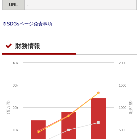
URL
-
※SDGsページ免責事項
財務情報
40k
2000
30k
1500
(百万円)
(百万円)
20k
1000
10k
500