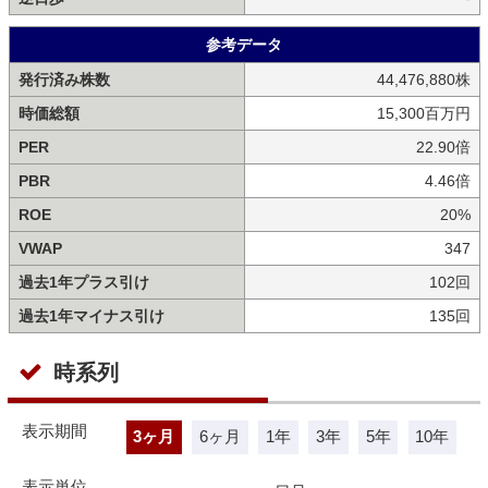
参考データ
発行済み株数
44,476,880株
時価総額
15,300百万円
PER
22.90倍
PBR
4.46倍
ROE
20%
VWAP
347
過去1年プラス引け
102回
過去1年マイナス引け
135回
時系列
表示期間
3ヶ月
6ヶ月
1年
3年
5年
10年
表示単位