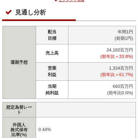
セグメント情報
見通し分析
配当
年間1円
目標
(前期1円)
24,182百万円
売上高
(前年比＋33.8%)
通期予想
営業
1,324百万円
利益
(前年比＋61.7%)
当期
660百万円
純利益
(前年比0.0%)
想定為替レー
ト
外国人
0.44%
株式保有
比率(%)