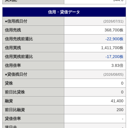
信用・貸借データ
●信用残日付
(2026/07/31)
信用売残
368,700株
信用売残前週比
-22,900株
信用買残
1,411,700株
信用買残前週比
-17,200株
信用倍率
3.83倍
●貸借残日付
(2026/08/05)
貸株
0
前日比貸株
0
融資
41,400
前日比融資
200
貸借倍率
-
逆日歩
-