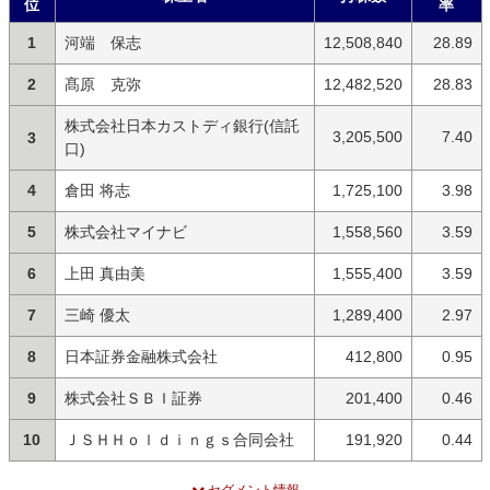
位
率
1
河端 保志
12,508,840
28.89
2
髙原 克弥
12,482,520
28.83
株式会社日本カストディ銀行(信託
3,205,500
7.40
3
口)
4
倉田 将志
1,725,100
3.98
5
株式会社マイナビ
1,558,560
3.59
6
上田 真由美
1,555,400
3.59
7
三崎 優太
1,289,400
2.97
8
日本証券金融株式会社
412,800
0.95
9
株式会社ＳＢＩ証券
201,400
0.46
10
ＪＳＨＨｏｌｄｉｎｇｓ合同会社
191,920
0.44