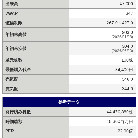
出来高
47,000
VWAP
347
値幅制限
267.0～427.0
903.0
年初来高値
(2026/01/08)
304.0
年初来安値
(2026/06/23)
単元株数
100株
最低購入代金
34,400円
売気配
346.0
買気配
344.0
参考データ
発行済み株数
44,476,880株
時価総額
15,300百万円
PER
22.90倍