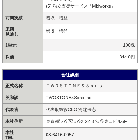
(5) 独立支援サービス「Midworks」
前期実績
増収・増益
来期
増収・増益
見通し
1単元
100株
株価
344.0円
会社詳細
正式名称
ＴＷＯＳＴＯＮＥ＆Ｓｏｎｓ
英和訳
TWOSTONE&Sons Inc.
代表者
代表取締役CEO 河端保志
本社住所
東京都渋谷区渋谷2-22-3 渋谷東口ビル6F
本社
03-6416-0057
TEL