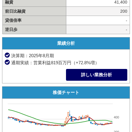
融資
41,400
前日比融資
200
貸借倍率
-
逆日歩
-
業績分析
決算期：2025年8月期
通期実績：営業利益819百万円（+72.8%増）
詳しい業務分析
株価チャート
400
200