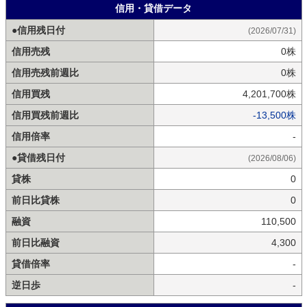
信用・貸借データ
●信用残日付
(2026/07/31)
信用売残
0株
信用売残前週比
0株
信用買残
4,201,700株
信用買残前週比
-13,500株
信用倍率
-
●貸借残日付
(2026/08/06)
貸株
0
前日比貸株
0
融資
110,500
前日比融資
4,300
貸借倍率
-
逆日歩
-