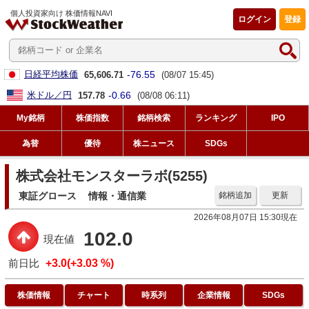
個人投資家向け 株価情報NAVI
ログイン
登録
-76.55
日経平均株価
65,606.71
(08/07 15:45)
-0.66
米ドル／円
157.78
(08/08 06:11)
My銘柄
株価指数
銘柄検索
ランキング
IPO
為替
優待
株ニュース
SDGs
株式会社モンスターラボ(5255)
東証グロース
情報・通信業
銘柄追加
更新
2026年08月07日 15:30現在
102.0
現在値
前日比
+3.0(+3.03 %)
株価情報
チャート
時系列
企業情報
SDGs