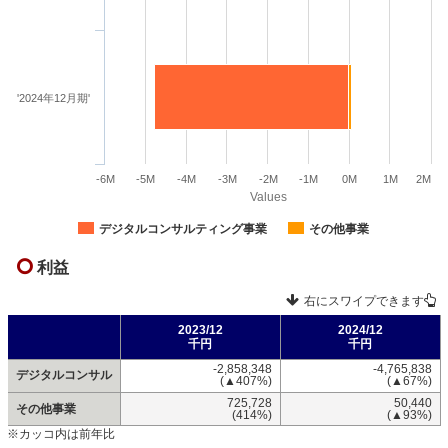
'2024年12月期'
-6M
-5M
-4M
-3M
-2M
-1M
0M
1M
2M
Values
デジタルコンサルティング事業
その他事業
利益
右にスワイプできます
2023/12
2024/12
千円
千円
-2,858,348
-4,765,838
デジタルコンサル
(▲407%)
(▲67%)
725,728
50,440
その他事業
(414%)
(▲93%)
※カッコ内は前年比