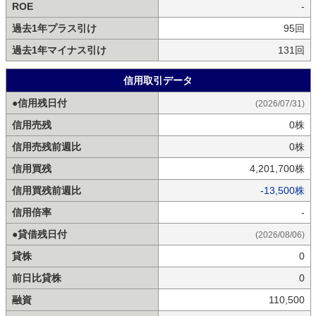
ROE
-
過去1年プラス引け
95回
過去1年マイナス引け
131回
信用取引データ
●信用残日付
(2026/07/31)
信用売残
0株
信用売残前週比
0株
信用買残
4,201,700株
信用買残前週比
-13,500株
信用倍率
-
●貸借残日付
(2026/08/06)
貸株
0
前日比貸株
0
融資
110,500