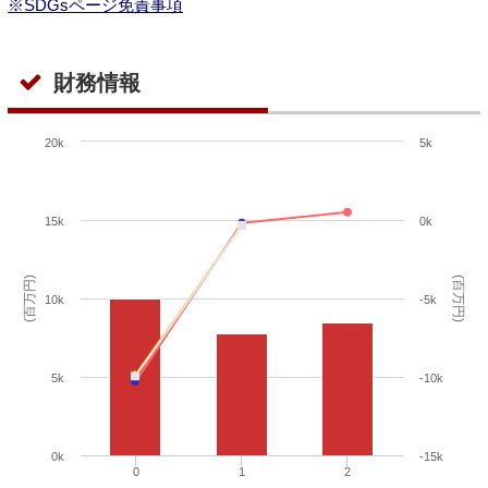
※SDGsページ免責事項
財務情報
20k
5k
15k
0k
(百万円)
(百万円)
10k
-5k
5k
-10k
0k
-15k
0
1
2