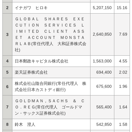
2
イナガワ ヒロキ
5,207,150
15.16
ＧＬＯＢＡＬ ＳＨＡＲＥＳ ＥＸＥ
ＣＵＴＩＯＮ ＳＥＲＶＩＣＥＳ Ｌ
ＩＭＩＴＥＤ ＣＬＩＥＮＴ ＡＳＳ
2,640,850
7.69
3
ＥＴ ＡＣＣＯＵＮＴ ＭＯＮＳＴＡ
ＲＬＡＢ(常任代理人 大和証券株式会
社)
4
日本郵政キャピタル株式会社
1,563,000
4.55
5
楽天証券株式会社
694,400
2.02
株式会社山陰合同銀行(常任代理人 株
675,600
1.96
6
式会社日本カストディ銀行)
ＧＯＬＤＭＡＮ，ＳＡＣＨＳ ＆ Ｃ
7
Ｏ．ＲＥＧ(常任代理人 ゴールドマ
565,400
1.64
ン・サックス証券株式会社)
8
鈴木 澄人
542,850
1.58