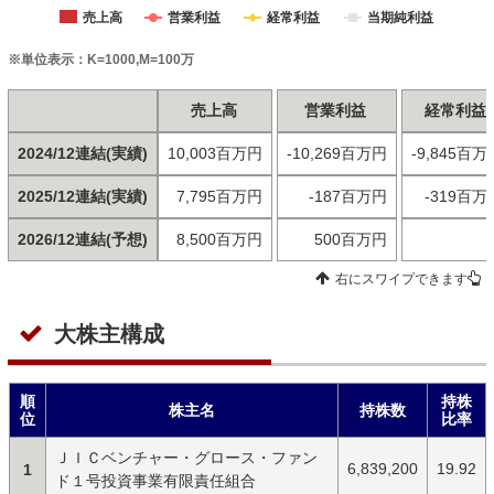
売上高
営業利益
経常利益
当期純利益
※単位表示：K=1000,M=100万
売上高
営業利益
経常利益
2024/12連結(実績)
10,003百万円
-10,269百万円
-9,845百万
2025/12連結(実績)
7,795百万円
-187百万円
-319百万
2026/12連結(予想)
8,500百万円
500百万円
右にスワイプできます
大株主構成
順
持株
株主名
持株数
位
比率
ＪＩＣベンチャー・グロース・ファン
6,839,200
19.92
1
ド１号投資事業有限責任組合