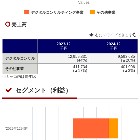
Values
デジタルコンサルティング事業
その他事業
売上高
右にスワイプできます
2023/12
2024/12
千円
千円
12,959,331
9,593,685
デジタルコンサル
(44%)
(▲26%)
411,734
401,096
その他事業
(▲17%)
(▲3%)
※カッコ内は前年比
セグメント（利益）
'2023年12月期'