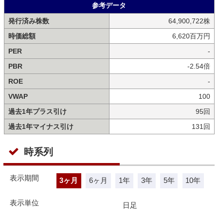
参考データ
発行済み株数
64,900,722株
時価総額
6,620百万円
PER
-
PBR
-2.54倍
ROE
-
VWAP
100
過去1年プラス引け
95回
過去1年マイナス引け
131回
時系列
表示期間
3ヶ月
6ヶ月
1年
3年
5年
10年
表示単位
日足