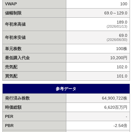
VWAP
100
値幅制限
69.0～129.0
189.0
年初来高値
(2026/01/13)
69.0
年初来安値
(2026/06/30)
単元株数
100株
最低購入代金
10,200円
売気配
102.0
買気配
101.0
参考データ
発行済み株数
64,900,722株
時価総額
6,620百万円
PER
-
PBR
-2.54倍