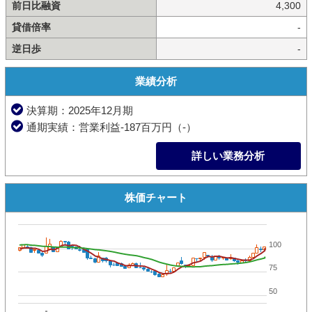
前日比融資
4,300
貸借倍率
-
逆日歩
-
業績分析
決算期：2025年12月期
通期実績：営業利益-187百万円（-）
詳しい業務分析
株価チャート
100
75
50