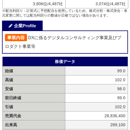
3,806位/4,487社
3,074位/4,487社
※配当利回り：計算式に予想配当を使用しているため、株式分割・株式併合・単
元変更に関しては配当利回りの数値が正確ではない場合があります。
企業Profile
事業内容
DXに係るデジタルコンサルティング事業及びプ
ロダクト事業等
株価データ
始値
99.0
高値
102.0
安値
98.0
前日終値
99.0
引値
102.0
売買代金
28,836,400
出来高
289,100