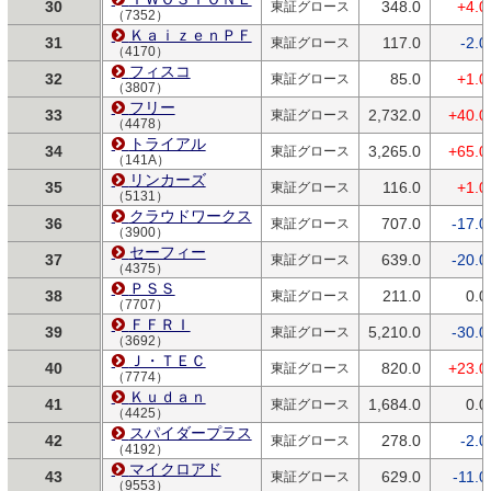
30
348.0
+4.0
東証グロース
（7352）
ＫａｉｚｅｎＰＦ
31
117.0
-2.0
東証グロース
（4170）
フィスコ
32
85.0
+1.0
東証グロース
（3807）
フリー
33
2,732.0
+40.0
東証グロース
（4478）
トライアル
34
3,265.0
+65.0
東証グロース
（141A）
リンカーズ
35
116.0
+1.0
東証グロース
（5131）
クラウドワークス
36
707.0
-17.0
東証グロース
（3900）
セーフィー
37
639.0
-20.0
東証グロース
（4375）
ＰＳＳ
38
211.0
0.0
東証グロース
（7707）
ＦＦＲＩ
39
5,210.0
-30.0
東証グロース
（3692）
Ｊ・ＴＥＣ
40
820.0
+23.0
東証グロース
（7774）
Ｋｕｄａｎ
41
1,684.0
0.0
東証グロース
（4425）
スパイダープラス
42
278.0
-2.0
東証グロース
（4192）
マイクロアド
43
629.0
-11.0
東証グロース
（9553）