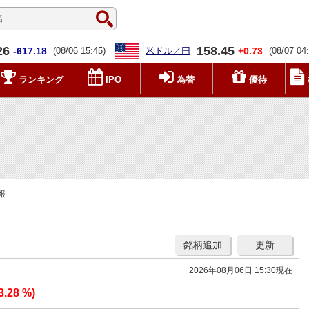
26
158.45
-617.18
(08/06 15:45)
米ドル／円
+0.73
(08/07 04
ランキング
IPO
為替
優待
報
銘柄追加
更新
2026年08月06日 15:30現在
3.28 %)