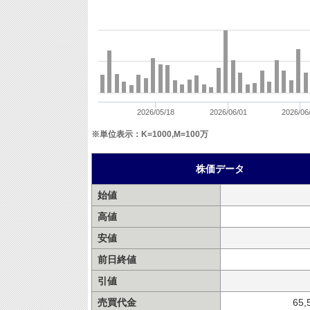
2026/05/18
2026/06/01
2026/06
※単位表示：K=1000,M=100万
株価データ
始値
高値
安値
前日終値
引値
売買代金
65,