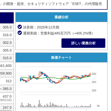
rk」の開発・提供、セキュリティソフトウェア「ESET」の代理販売
業績分析
305.0
決算期：2025年12月期
通期実績：営業利益485百万円（+405.2%増）
316.0
302.0
詳しい業務分析
305.0
株価チャート
315.0
561,600
209,900
300
312
250
0～385.0
200
437.0
26/01/16)
0k
247.0