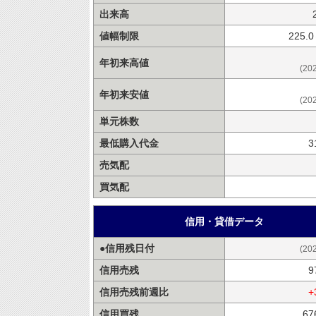
出来高
値幅制限
225.
年初来高値
(20
年初来安値
(20
単元株数
最低購入代金
3
売気配
買気配
信用・貸借データ
●信用残日付
(20
信用売残
9
信用売残前週比
+
信用買残
67