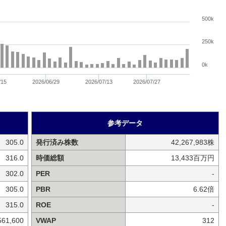
500k
250k
0k
/15
2026/06/29
2026/07/13
2026/07/27
参考データ
305.0
発行済み株数
42,267,983株
316.0
時価総額
13,433百万円
302.0
PER
-
305.0
PBR
6.62倍
315.0
ROE
-
561,600
VWAP
312