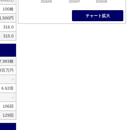
26/06/22)
2026/06
2026/07
2026/08
100株
チャート拡大
1,500円
316.0
315.0
67,983株
33百万円
-
6.62倍
-
106回
129回