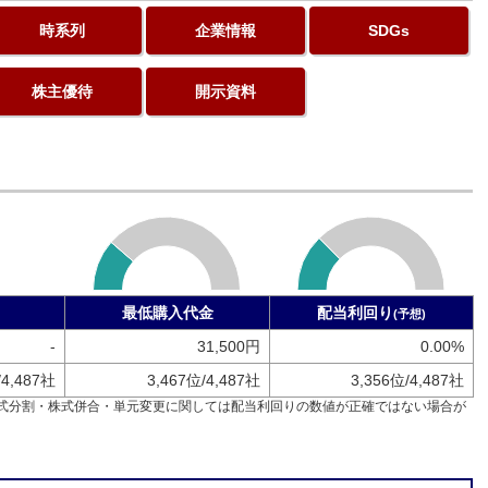
時系列
企業情報
SDGs
株主優待
開示資料
最低購入代金
配当利回り
(予想)
-
31,500円
0.00%
/4,487社
3,467位/4,487社
3,356位/4,487社
式分割・株式併合・単元変更に関しては配当利回りの数値が正確ではない場合が