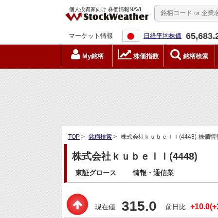
個人投資家向け 株価情報NAVI
65,683.
マーケット情報
日経平均株価
My銘柄
株価指数
銘柄検索
TOP
>
銘柄検索
>
株式会社ｋｕｂｅｌｌ(4448)-株価情
株式会社ｋｕｂｅｌｌ(4448)
東証グロース
情報・通信業
315.0
+10.0(+
現在値
前日比