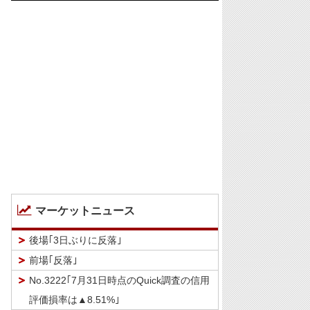
マーケットニュース
後場｢3日ぶりに反落｣
前場｢反落｣
No.3222｢7月31日時点のQuick調査の信用
評価損率は▲8.51%｣