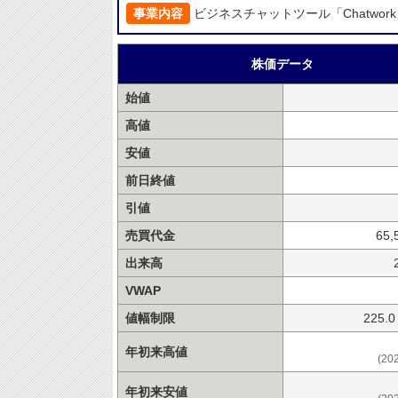
事業内容
ビジネスチャットツール「Chatwo
株価データ
始値
高値
安値
前日終値
引値
売買代金
65,
出来高
VWAP
値幅制限
225.
年初来高値
(20
年初来安値