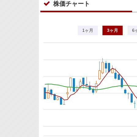
株価チャート
1ヶ月
3ヶ月
6