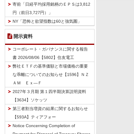
寄前「日経平均採用銘柄のＥＰＳは3,812
円（前日3,727円）」
NY「恐怖と欲望指数は60と強気圏」
開示資料
コーポレート・ガバナンスに関する報告
書 2026/08/06【5802】住友電工
弊社ＥＴＦの基準価額と市場価格の重要
な乖離についてのお知らせ【1596】ＮＺ
ＡＭ Ｅｘ―Ｆ
2027年３月期 第１四半期決算説明資料
【3634】ソケッツ
第三者割当増資の結果に関するお知らせ
【593A】ティアフォー
Notice Concerning Completion of