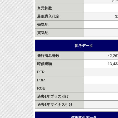
(20
単元株数
最低購入代金
3
売気配
買気配
参考データ
発行済み株数
42,2
時価総額
13,4
PER
PBR
ROE
過去1年プラス引け
過去1年マイナス引け
信用取引データ