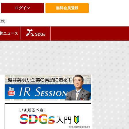
ログイン
無料会員
登録
:39)
株ニュース
SDGs