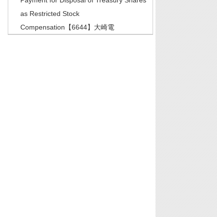
Payment for Disposal of Treasury Shares
as Restricted Stock
Compensation【6644】大崎電