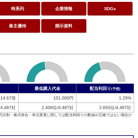
時系列
企業情報
SDGs
株主優待
開示資料
最低購入代金
配当利回り
(予想)
14.67倍
101,000円
1.29%
/4,487社
2,408位/4,487社
2,655位/4,487社
式分割・株式併合・単元変更に関しては配当利回りの数値が正確ではない場合が