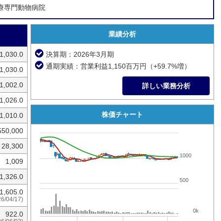
療専門動物病院
業績分析
1,030.0
決算期：2026年3月期
通期実績：営業利益1,150百万円（+59.7%増）
1,030.0
1,002.0
詳しい業務分析
1,026.0
株価チャート
1,010.0
550,000
28,300
1000
1,009
1,326.0
500
1,605.0
26/04/17)
0k
922.0