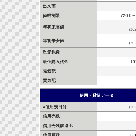
出来高
値幅制限
726.0～
年初来高値
(20
年初来安値
(20
単元株数
最低購入代金
10
売気配
買気配
信用・貸借データ
●信用残日付
(20
信用売残
信用売残前週比
信用買残
61