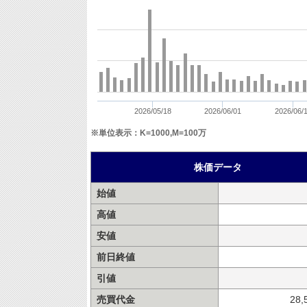
2026/05/18
2026/06/01
2026/06/
※単位表示：K=1000,M=100万
株価データ
始値
高値
安値
前日終値
引値
売買代金
28,