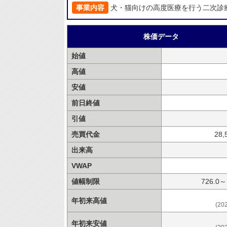
事業内容
犬・猫向けの高度医療を行う二次診
株価データ
始値
高値
安値
前日終値
引値
売買代金
28,
出来高
VWAP
値幅制限
726.0～
年初来高値
(20
年初来安値