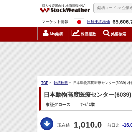
個人投資家向け 株価情報NAVI
65,606.
マーケット情報
日経平均株価
My銘柄
株価指数
銘柄検索
TOP
>
銘柄検索
>
日本動物高度医療センター(6039)-
日本動物高度医療センター(6039)
東証グロース
ｻｰﾋﾞｽ業
1,010.0
-16.
現在値
前日比