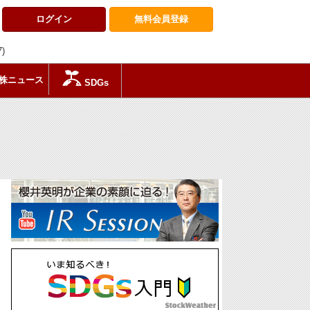
ログイン
無料会員
登録
7)
株ニュース
SDGs