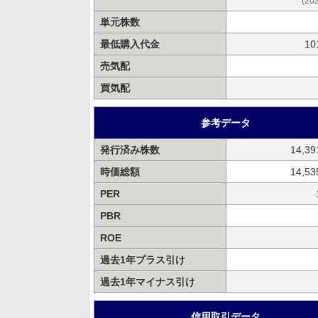
(20
単元株数
最低購入代金
10
売気配
買気配
参考データ
発行済み株数
14,3
時価総額
14,5
PER
PBR
ROE
過去1年プラス引け
過去1年マイナス引け
信用取引データ