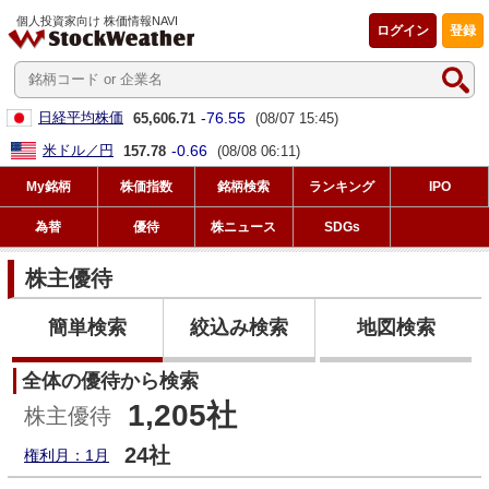
個人投資家向け 株価情報NAVI
ログイン
登録
-76.55
日経平均株価
65,606.71
(08/07 15:45)
-0.66
米ドル／円
157.78
(08/08 06:11)
My銘柄
株価指数
銘柄検索
ランキング
IPO
為替
優待
株ニュース
SDGs
株主優待
簡単検索
絞込み検索
地図検索
全体の優待から検索
1,205社
株主優待
24社
権利月：1月