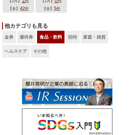
【1月】
件
【1月】
件
42
5
【全】
件
【全】
件
他カテゴリも見る
金券
優待券
食品・飲料
招待
家庭・雑貨
ヘルスケア
その他