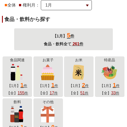
■
全体
■
権利月：
食品・飲料から探す
5
【1月】
件
261
食品・飲料全て
件
食品関連
お菓子
お米
特産品
1
1
2
1
【1月】
件
【1月】
件
【1月】
件
【1月】
件
155
17
51
33
【全】
件
【全】
件
【全】
件
【全】
件
飲料
その他
1
0