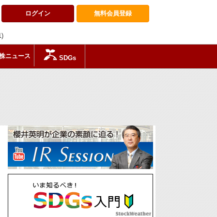
ログイン
無料会員
登録
1)
株ニュース
SDGs