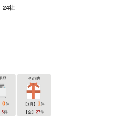
24社
用品
その他
0
1
】
件
【1月】
件
5
27
】
件
【全】
件