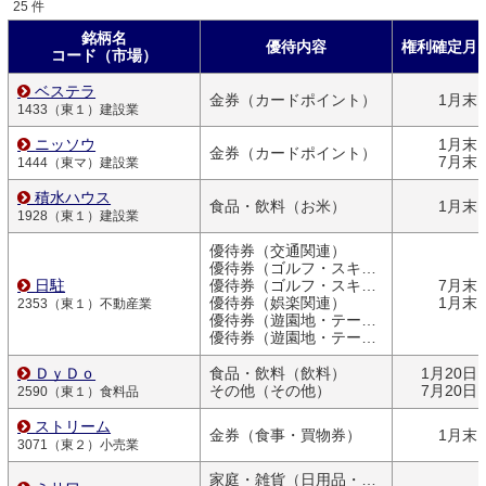
25 件
銘柄名
優待内容
権利確定月
コード（市場）
ベステラ
金券（カードポイント）
1月末
1433（東１）建設業
ニッソウ
1月末
金券（カードポイント）
7月末
1444（東マ）建設業
積水ハウス
食品・飲料（お米）
1月末
1928（東１）建設業
優待券（交通関連）
優待券（ゴルフ・スキー）
日駐
優待券（ゴルフ・スキー）
7月末
優待券（娯楽関連）
1月末
2353（東１）不動産業
優待券（遊園地・テーマパーク）
優待券（遊園地・テーマパーク）
ＤｙＤｏ
食品・飲料（飲料）
1月20日
その他（その他）
7月20日
2590（東１）食料品
ストリーム
金券（食事・買物券）
1月末
3071（東２）小売業
家庭・雑貨（日用品・文房具）