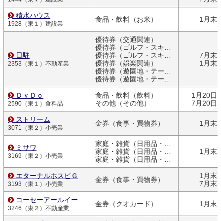
積水ハウス
食品・飲料（お米）
1月末
1928（東１）建設業
優待券（交通関連）
優待券（ゴルフ・スキー）
日駐
優待券（ゴルフ・スキー）
7月末
優待券（娯楽関連）
1月末
2353（東１）不動産業
優待券（遊園地・テーマパーク）
優待券（遊園地・テーマパーク）
ＤｙＤｏ
食品・飲料（飲料）
1月20日
その他（その他）
7月20日
2590（東１）食料品
ストリーム
金券（食事・買物券）
1月末
3071（東２）小売業
家庭・雑貨（日用品・文房具）
ミサワ
家庭・雑貨（日用品・文房具）
1月末
3169（東２）小売業
家庭・雑貨（日用品・文房具）
エターナルホスピＧ
1月末
金券（食事・買物券）
7月末
3193（東１）小売業
コーセーアールイー
金券（クオカード）
1月末
3246（東２）不動産業