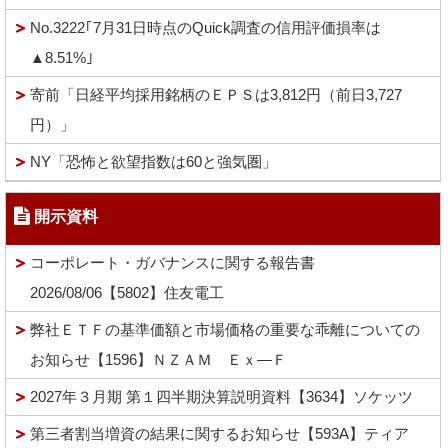
No.3222｢7月31日時点のQuick調査の信用評価損率は
▲8.51%｣
寄前「日経平均採用銘柄のＥＰＳは3,812円（前日3,727
円）」
NY「恐怖と欲望指数は60と強気圏」
開示資料
コーポレート・ガバナンスに関する報告書
2026/08/06【5802】住友電工
弊社ＥＴＦの基準価額と市場価格の重要な乖離についての
お知らせ【1596】ＮＺＡＭ Ｅｘ―Ｆ
2027年３月期 第１四半期決算説明資料【3634】ソケッツ
第三者割当増資の結果に関するお知らせ【593A】ティア