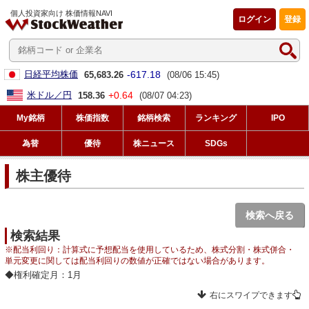
個人投資家向け 株価情報NAVI
ログイン
登録
-617.18
日経平均株価
65,683.26
(08/06 15:45)
+0.64
米ドル／円
158.36
(08/07 04:23)
My銘柄
株価指数
銘柄検索
ランキング
IPO
為替
優待
株ニュース
SDGs
株主優待
検索へ戻る
検索結果
※配当利回り：計算式に予想配当を使用しているため、株式分割・株式併合・
単元変更に関しては配当利回りの数値が正確ではない場合があります。
◆権利確定月：1月
右にスワイプできます