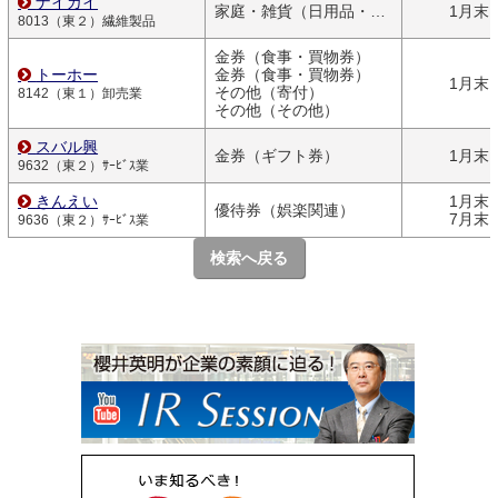
ナイガイ
家庭・雑貨（日用品・文房具）
1月末
8013（東２）繊維製品
金券（食事・買物券）
トーホー
金券（食事・買物券）
1月末
その他（寄付）
8142（東１）卸売業
その他（その他）
スバル興
金券（ギフト券）
1月末
9632（東２）ｻｰﾋﾞｽ業
きんえい
1月末
優待券（娯楽関連）
7月末
9636（東２）ｻｰﾋﾞｽ業
検索へ戻る