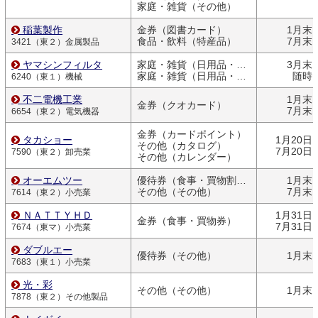
家庭・雑貨（その他）
稲葉製作
金券（図書カード）
1月末
食品・飲料（特産品）
7月末
3421（東２）金属製品
ヤマシンフィルタ
家庭・雑貨（日用品・文房具）
3月末
家庭・雑貨（日用品・文房具）
随時
6240（東１）機械
不二電機工業
1月末
金券（クオカード）
7月末
6654（東２）電気機器
金券（カードポイント）
タカショー
1月20日
その他（カタログ）
7月20日
7590（東２）卸売業
その他（カレンダー）
オーエムツー
優待券（食事・買物割引券）
1月末
その他（その他）
7月末
7614（東２）小売業
ＮＡＴＴＹＨＤ
1月31日
金券（食事・買物券）
7月31日
7674（東マ）小売業
ダブルエー
優待券（その他）
1月末
7683（東１）小売業
光・彩
その他（その他）
1月末
7878（東２）その他製品