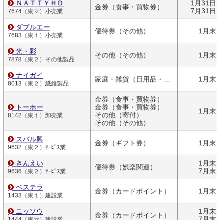
ＮＡＴＴＹＨＤ
1月31日
金券（食事・買物券）
7月31日
7674（東マ）小売業
ダブルエー
優待券（その他）
1月末
7683（東１）小売業
光・彩
その他（その他）
1月末
7878（東２）その他製品
ナイガイ
家庭・雑貨（日用品・文房具）
1月末
8013（東２）繊維製品
金券（食事・買物券）
トーホー
金券（食事・買物券）
1月末
その他（寄付）
8142（東１）卸売業
その他（その他）
スバル興
金券（ギフト券）
1月末
9632（東２）ｻｰﾋﾞｽ業
きんえい
1月末
優待券（娯楽関連）
7月末
9636（東２）ｻｰﾋﾞｽ業
ベステラ
金券（カードポイント）
1月末
1433（東１）建設業
ニッソウ
1月末
金券（カードポイント）
7月末
1444（東マ）建設業