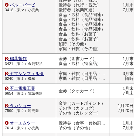
優待券（旅行・観光）
バルニバービ
優待券（旅行・観光）
1月末
優待券（娯楽関連）
7月末
3418（東マ）小売業
食品・飲料（食品関連）
食品・飲料（食品関連）
食品・飲料（食品関連）
食品・飲料（食品関連）
食品・飲料（お菓子）
食品・飲料（お菓子）
招待（その他）
家庭・雑貨（その他）
稲葉製作
金券（図書カード）
1月末
食品・飲料（特産品）
7月末
3421（東２）金属製品
ヤマシンフィルタ
家庭・雑貨（日用品・文房具）
3月末
家庭・雑貨（日用品・文房具）
随時
6240（東１）機械
不二電機工業
1月末
金券（クオカード）
7月末
6654（東２）電気機器
金券（カードポイント）
タカショー
1月20日
その他（カタログ）
7月20日
7590（東２）卸売業
その他（カレンダー）
オーエムツー
優待券（食事・買物割引券）
1月末
その他（その他）
7月末
7614（東２）小売業