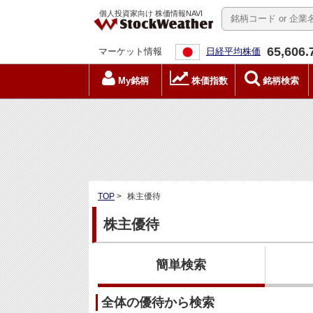
個人投資家向け 株価情報NAVI
65,606.
マーケット情報
日経平均株価
My銘柄
株価指数
銘柄検索
TOP
>
株主優待
株主優待
簡単検索
全体の優待から検索