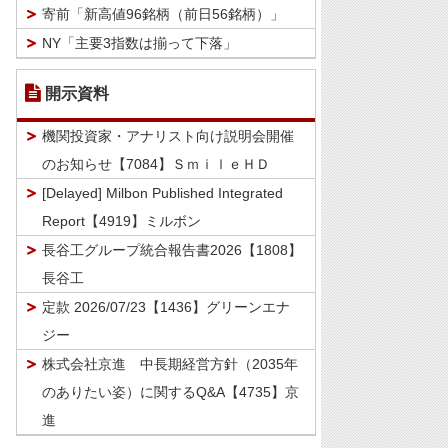
寄前「新高値96銘柄（前日56銘柄）」
NY「主要3指数は揃って下落」
開示資料
機関投資家・アナリスト向け説明会開催
のお知らせ【7084】ＳｍｉｌｅＨＤ
[Delayed] Milbon Published Integrated
Report【4919】ミルボン
長谷工グループ統合報告書2026【1808】
長谷工
定款 2026/07/23【1436】グリーンエナ
ジー
株式会社京進 中長期経営方針（2035年
のありたい姿）に関するQ&A【4735】京
進