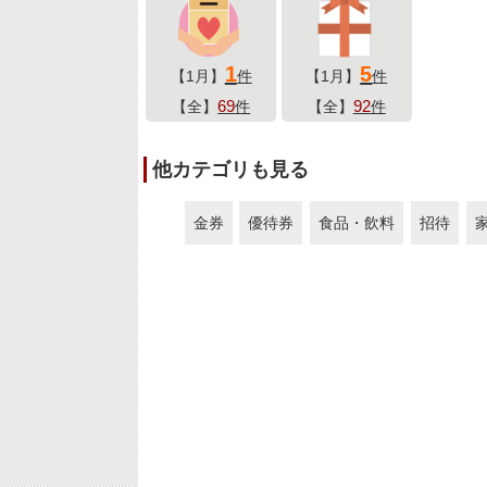
1
5
【1月】
件
【1月】
件
69
92
【全】
件
【全】
件
他カテゴリも見る
金券
優待券
食品・飲料
招待