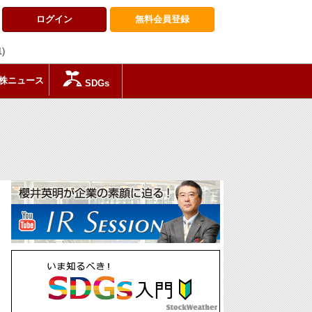
ログイン
無料会員
登録
1)
株ニュース
SDGs