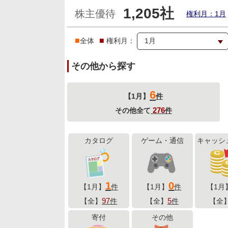
1,205社
株主優待
権利月：1月
■
■
全体
権利月：
その他から探す
6
【1月】
件
276
その他全て
件
カタログ
ゲーム・通信
キャッシ
1
0
【1月】
件
【1月】
件
【1月
97
5
【全】
件
【全】
件
【全
寄付
その他