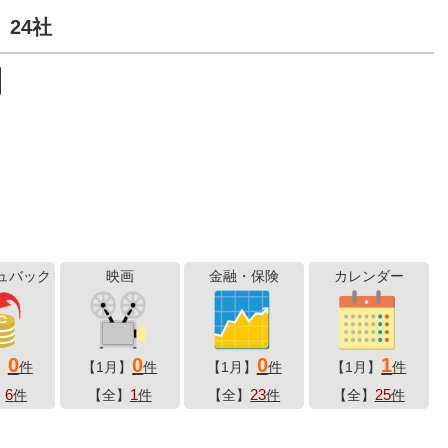
24社
ュバック
映画
金融・保険
カレンダー
0
0
0
1
】
件
【1月】
件
【1月】
件
【1月】
件
6
1
23
25
】
件
【全】
件
【全】
件
【全】
件