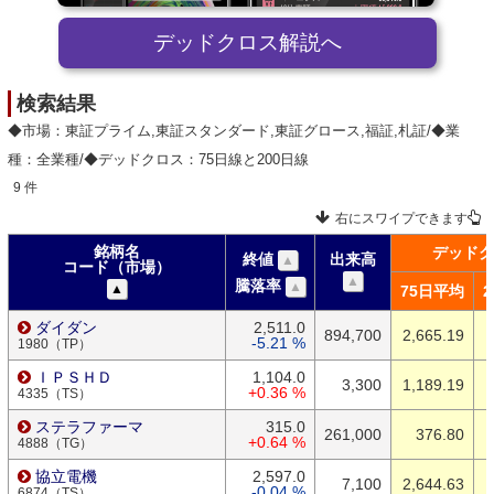
デッドクロス解説へ
検索結果
◆市場：東証プライム,東証スタンダード,東証グロース,福証,札証/◆業
種：全業種/◆デッドクロス：75日線と200日線
9 件
右にスワイプできます
銘柄名
デッドク
終値
出来高
▲
コード（市場）
▲
騰落率
▲
▲
75日平均
ダイダン
2,511.0
894,700
2,665.19
-5.21 %
1980（TP）
ＩＰＳＨＤ
1,104.0
3,300
1,189.19
+0.36 %
4335（TS）
ステラファーマ
315.0
261,000
376.80
+0.64 %
4888（TG）
協立電機
2,597.0
7,100
2,644.63
-0.04 %
6874（TS）