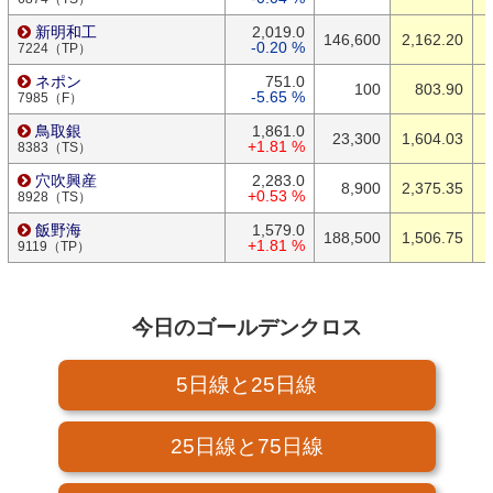
新明和工
2,019.0
146,600
2,162.20
-0.20 %
7224（TP）
ネポン
751.0
100
803.90
-5.65 %
7985（F）
鳥取銀
1,861.0
23,300
1,604.03
+1.81 %
8383（TS）
穴吹興産
2,283.0
8,900
2,375.35
+0.53 %
8928（TS）
飯野海
1,579.0
188,500
1,506.75
+1.81 %
9119（TP）
今日のゴールデンクロス
5日線と25日線
25日線と75日線