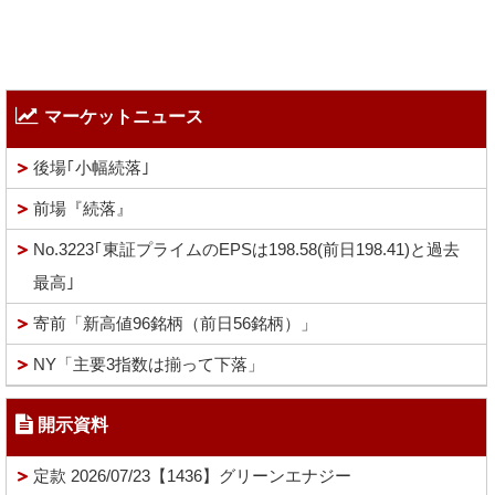
マーケットニュース
後場｢小幅続落｣
前場『続落』
No.3223｢東証プライムのEPSは198.58(前日198.41)と過去
最高｣
寄前「新高値96銘柄（前日56銘柄）」
NY「主要3指数は揃って下落」
開示資料
定款 2026/07/23【1436】グリーンエナジー