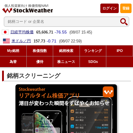
個人投資家向け 株価情報NAVI
ログイン
登録
-76.55
日経平均株価
65,606.71
(08/07 15:45)
-0.71
米ドル／円
157.73
(08/07 22:59)
My銘柄
株価指数
銘柄検索
ランキング
IPO
為替
優待
株ニュース
SDGs
銘柄スクリーニング