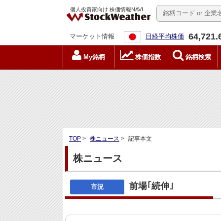
個人投資家向け 株価情報NAVI
64,721.
マーケット情報
日経平均株価
My銘柄
株価指数
銘柄検索
TOP
>
株ニュース
>
記事本文
株ニュース
前場｢続伸｣