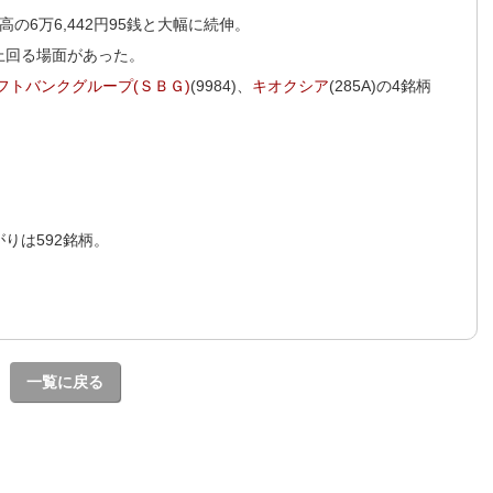
)高の6万6,442円95銭と大幅に続伸。
円を上回る場面があった。
フトバンクグループ(ＳＢＧ)
(9984)、
キオクシア
(285A)の4銘柄
りは592銘柄。
一覧に戻る