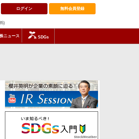
ログイン
無料会員
登録
35)
株ニュース
SDGs