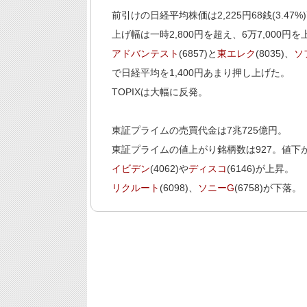
前引けの日経平均株価は2,225円68銭(3.47%
上げ幅は一時2,800円を超え、6万7,000
アドバンテスト
(6857)と
東エレク
(8035)、
ソ
で日経平均を1,400円あまり押し上げた。
TOPIXは大幅に反発。
東証プライムの売買代金は7兆725億円。
東証プライムの値上がり銘柄数は927。値下が
イビデン
(4062)や
ディスコ
(6146)が上昇。
リクルート
(6098)、
ソニーG
(6758)が下落。