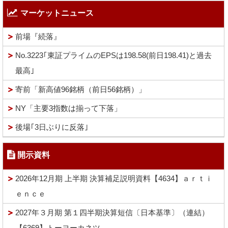
マーケットニュース
前場『続落』
No.3223｢東証プライムのEPSは198.58(前日198.41)と過去
最高｣
寄前「新高値96銘柄（前日56銘柄）」
NY「主要3指数は揃って下落」
後場｢3日ぶりに反落｣
開示資料
2026年12月期 上半期 決算補足説明資料【4634】ａｒｔｉ
ｅｎｃｅ
2027年３月期 第１四半期決算短信〔日本基準〕（連結）
【6369】トーヨーカネツ