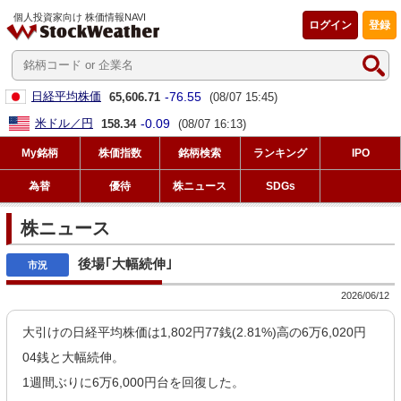
個人投資家向け 株価情報NAVI
ログイン
登録
-76.55
日経平均株価
65,606.71
(08/07 15:45)
-0.09
米ドル／円
158.34
(08/07 16:13)
My銘柄
株価指数
銘柄検索
ランキング
IPO
為替
優待
株ニュース
SDGs
株ニュース
後場｢大幅続伸｣
2026/06/12
大引けの日経平均株価は1,802円77銭(2.81%)高の6万6,020円
04銭と大幅続伸。
1週間ぶりに6万6,000円台を回復した。