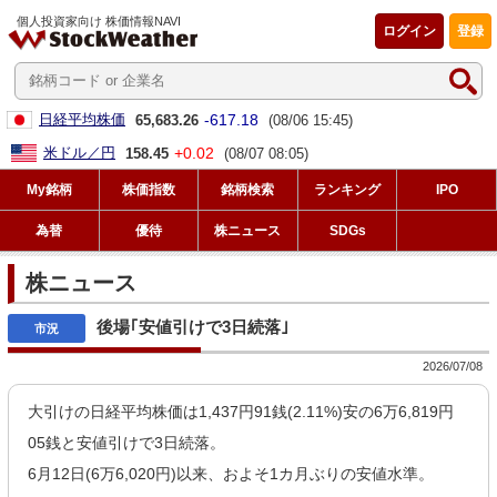
個人投資家向け 株価情報NAVI
ログイン
登録
-617.18
日経平均株価
65,683.26
(08/06 15:45)
+0.02
米ドル／円
158.45
(08/07 08:05)
My銘柄
株価指数
銘柄検索
ランキング
IPO
為替
優待
株ニュース
SDGs
株ニュース
後場｢安値引けで3日続落｣
2026/07/08
大引けの日経平均株価は1,437円91銭(2.11%)安の6万6,819円
05銭と安値引けで3日続落。
6月12日(6万6,020円)以来、およそ1カ月ぶりの安値水準。