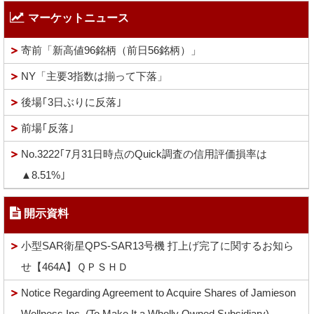
マーケットニュース
寄前「新高値96銘柄（前日56銘柄）」
NY「主要3指数は揃って下落」
後場｢3日ぶりに反落｣
前場｢反落｣
No.3222｢7月31日時点のQuick調査の信用評価損率は
▲8.51%｣
開示資料
小型SAR衛星QPS-SAR13号機 打上げ完了に関するお知ら
せ【464A】ＱＰＳＨＤ
Notice Regarding Agreement to Acquire Shares of Jamieson
Wellness Inc. (To Make It a Wholly Owned Subsidiary)