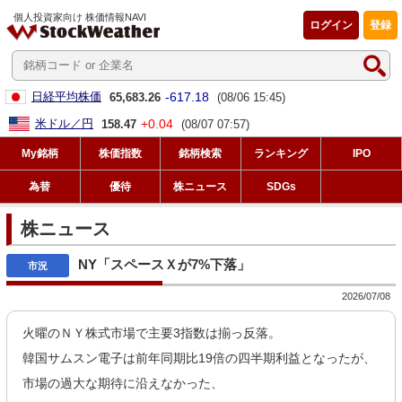
個人投資家向け 株価情報NAVI
ログイン
登録
-617.18
日経平均株価
65,683.26
(08/06 15:45)
+0.04
米ドル／円
158.47
(08/07 07:57)
My銘柄
株価指数
銘柄検索
ランキング
IPO
為替
優待
株ニュース
SDGs
株ニュース
NY「スペースＸが7%下落」
2026/07/08
火曜のＮＹ株式市場で主要3指数は揃っ反落。
韓国サムスン電子は前年同期比19倍の四半期利益となったが、
市場の過大な期待に沿えなかった、