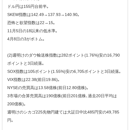
ドル円は155円台前半｡
SKEW指数は142.49→137.93→140.90｡
恐怖と欲望指数は22→15｡
11月5日の18以来の低水準｡
4月8日の3がボトム｡
(2)週明けのダウ輸送株指数は282ポイント(1.76%)安の16,790
ポイントと3日続落｡
SOX指数は105ポイント(1.55%)安の6,705ポイントと3日続落｡
VIX指数は22.38(前日19.86)｡
NYSEの売買高は13.58億株(前日12.80億株)｡
3市場の合算売買高は190億株(前日201億株､過去20日平均は
200億株)｡
週明けのシカゴ225先物円建ては大証日中比485円安の49,785
円｡