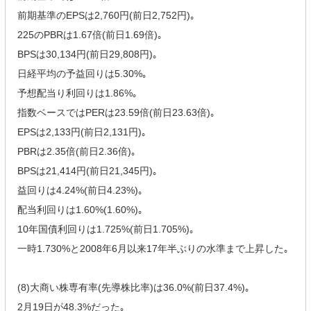
前期基準のEPSは2,760円(前日2,752円)｡
225のPBRは1.67倍(前日1.69倍)｡
BPSは30,134円(前日29,808円)｡
日経平均の予益回りは5.30%｡
予想配当り利回りは1.86%｡
指数ベースではPERは23.59倍(前日23.63倍)｡
EPSは2,133円(前日2,131円)｡
PBRは2.35倍(前日2.36倍)｡
BPSは21,414円(前日21,345円)｡
益回りは4.24%(前日4.23%)｡
配当利回りは1.60%(1.60%)｡
10年国債利回りは1.725%(前日1.705%)｡
一時1.730%と2008年6月以来17年半ぶりの水準まで上昇した｡
(8)大商い株専有率(先導株比率)は36.0%(前日37.4%)｡
2月19日が48.3%だった｡