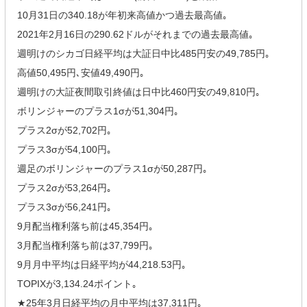
10月31日の340.18が年初来高値かつ過去最高値｡
2021年2月16日の290.62ドルがそれまでの過去最高値｡
週明けのシカゴ日経平均は大証日中比485円安の49,785円｡
高値50,495円､安値49,490円｡
週明けの大証夜間取引終値は日中比460円安の49,810円｡
ボリンジャーのプラス1σが51,304円｡
プラス2σが52,702円｡
プラス3σが54,100円｡
週足のボリンジャーのプラス1σが50,287円｡
プラス2σが53,264円｡
プラス3σが56,241円｡
9月配当権利落ち前は45,354円｡
3月配当権利落ち前は37,799円｡
9月月中平均は日経平均が44,218.53円｡
TOPIXが3,134.24ポイント｡
★25年3月日経平均の月中平均は37,311円｡