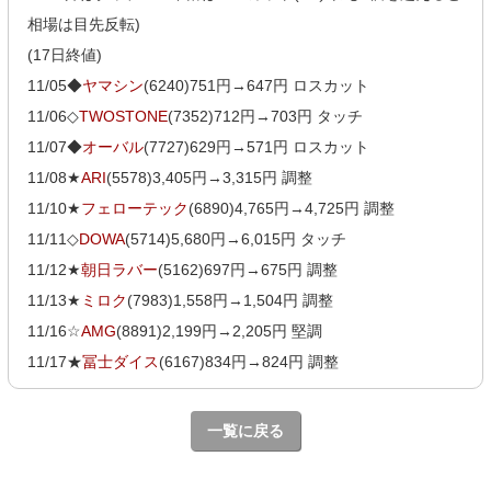
相場は目先反転)
(17日終値)
11/05◆
ヤマシン
(6240)751円→647円 ロスカット
11/06◇
TWOSTONE
(7352)712円→703円 タッチ
11/07◆
オーバル
(7727)629円→571円 ロスカット
11/08★
ARI
(5578)3,405円→3,315円 調整
11/10★
フェローテック
(6890)4,765円→4,725円 調整
11/11◇
DOWA
(5714)5,680円→6,015円 タッチ
11/12★
朝日ラバー
(5162)697円→675円 調整
11/13★
ミロク
(7983)1,558円→1,504円 調整
11/16☆
AMG
(8891)2,199円→2,205円 堅調
11/17★
冨士ダイス
(6167)834円→824円 調整
一覧に戻る