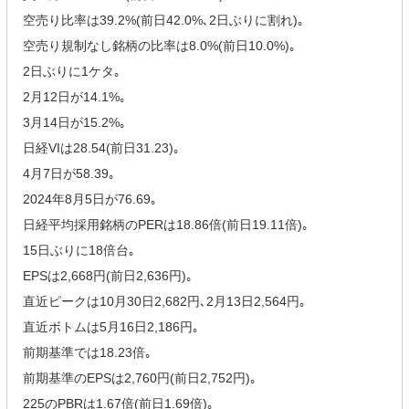
空売り比率は39.2%(前日42.0%､2日ぶりに割れ)｡
空売り規制なし銘柄の比率は8.0%(前日10.0%)｡
2日ぶりに1ケタ｡
2月12日が14.1%｡
3月14日が15.2%｡
日経VIは28.54(前日31.23)｡
4月7日が58.39｡
2024年8月5日が76.69｡
日経平均採用銘柄のPERは18.86倍(前日19.11倍)｡
15日ぶりに18倍台｡
EPSは2,668円(前日2,636円)｡
直近ピークは10月30日2,682円､2月13日2,564円｡
直近ボトムは5月16日2,186円｡
前期基準では18.23倍｡
前期基準のEPSは2,760円(前日2,752円)｡
225のPBRは1.67倍(前日1.69倍)｡