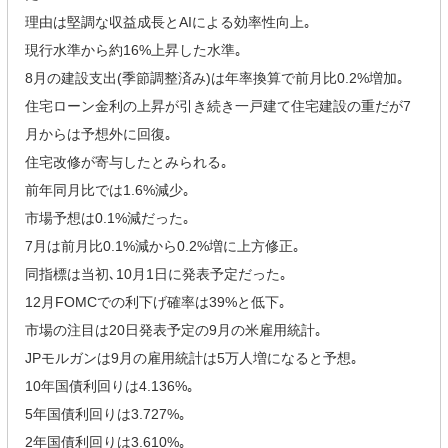
理由は堅調な収益成長とAIによる効率性向上｡
現行水準から約16%上昇した水準｡
8月の建設支出(季節調整済み)は年率換算で前月比0.2%増加｡
住宅ローン金利の上昇が引き続き一戸建て住宅建設の重だが7
月からは予想外に回復｡
住宅改修が寄与したとみられる｡
前年同月比では1.6%減少｡
市場予想は0.1%減だった｡
7月は前月比0.1%減から0.2%増に上方修正｡
同指標は当初､10月1日に発表予定だった｡
12月FOMCでの利下げ確率は39%と低下｡
市場の注目は20日発表予定の9月の米雇用統計｡
JPモルガンは9月の雇用統計は5万人増になると予想｡
10年国債利回りは4.136%｡
5年国債利回りは3.727%｡
2年国債利回りは3.610%｡