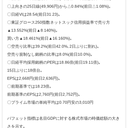
〇上向きの25日線(49,906円)から△0.84%(前日△1.08%)｡
〇日経VIは28.54(前日31.23)｡
〇東証グロース250指数ネットスック信用損益率で売り方
▲13.552%(前日▲8.140%)｡
買い方▲18.461%(前日▲16.160%)｡
〇空売り比率は39.2%(前日42.0%､2日ぶりに割れ)｡
空売り規制なし銘柄の比率は8.0%(前日10.0%)｡
〇日経平均採用銘柄のPERは18.86倍(前日19.11倍)｡
15日ぶりに18倍台｡
EPSは2,668円(前日2,636円)｡
〇前期基準では18.23倍｡
前期基準のEPSは2,760円(前日2,752円)｡
〇プライム市場の単純平均は0.70円安の3,010円
バフェット指標は名目GDPに対する株式市場の時価総額の大き
さを示す｡