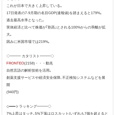
これが日本で大きく上昇している｡
17日発表の7-9月期の名目GDP(速報値)を踏まえると179%｡
過去最高水準となった｡
実体経済と比べて株価が｢割高｣とされる100%からの乖離が拡
大｡
因みに米国市場では219%｡
◇━━━ カタリスト━━━◇
FRONTEO
(2158)・・・動兆
自然言語の解析技術を活用｡
創薬支援サービスや経済安全保障､不正検知システムなどを展
開
(940円)
◇━━━トラッキング━━━◇
7%上昇はタッチ､5%下落はロスカット(いずれも7個を超えると