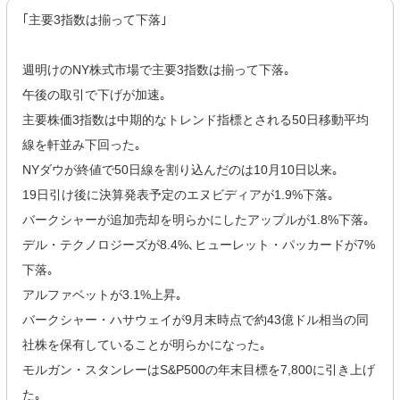
｢主要3指数は揃って下落｣
週明けのNY株式市場で主要3指数は揃って下落｡
午後の取引で下げが加速｡
主要株価3指数は中期的なトレンド指標とされる50日移動平均
線を軒並み下回った｡
NYダウが終値で50日線を割り込んだのは10月10日以来｡
19日引け後に決算発表予定のエヌビディアが1.9%下落｡
バークシャーが追加売却を明らかにしたアップルが1.8%下落｡
デル・テクノロジーズが8.4%､ヒューレット・パッカードが7%
下落｡
アルファベットが3.1%上昇｡
バークシャー・ハサウェイが9月末時点で約43億ドル相当の同
社株を保有していることが明らかになった｡
モルガン・スタンレーはS&P500の年末目標を7,800に引き上げ
た｡