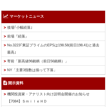
マーケットニュース
後場｢小幅続落｣
前場『続落』
No.3223｢東証プライムのEPSは198.58(前日198.41)と過去
最高｣
寄前「新高値96銘柄（前日56銘柄）」
NY「主要3指数は揃って下落」
開示資料
機関投資家・アナリスト向け説明会開催のお知らせ
【7084】ＳｍｉｌｅＨＤ