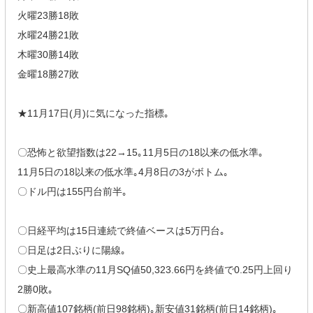
火曜23勝18敗
水曜24勝21敗
木曜30勝14敗
金曜18勝27敗
★11月17日(月)に気になった指標｡
〇恐怖と欲望指数は22→15｡11月5日の18以来の低水準｡
11月5日の18以来の低水準｡4月8日の3がボトム｡
〇ドル円は155円台前半｡
〇日経平均は15日連続で終値ベースは5万円台｡
〇日足は2日ぶりに陽線｡
〇史上最高水準の11月SQ値50,323.66円を終値で0.25円上回り
2勝0敗｡
〇新高値107銘柄(前日98銘柄)｡新安値31銘柄(前日14銘柄)｡