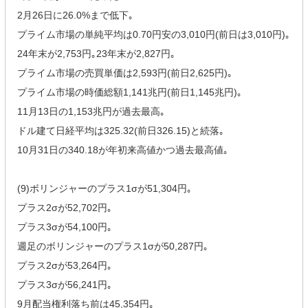
2月26日に26.0%まで低下｡
プライム市場の単純平均は0.70円安の3,010円(前日は3,010円)｡
24年末が2,753円｡23年末が2,827円｡
プライム市場の売買単価は2,593円(前日2,625円)｡
プライム市場の時価総額1,141兆円(前日1,145兆円)｡
11月13日の1,153兆円が過去最高｡
ドル建て日経平均は325.32(前日326.15)と続落｡
10月31日の340.18が年初来高値かつ過去最高値｡
(9)ボリンジャーのプラス1σが51,304円｡
プラス2σが52,702円｡
プラス3σが54,100円｡
週足のボリンジャーのプラス1σが50,287円｡
プラス2σが53,264円｡
プラス3σが56,241円｡
9月配当権利落ち前は45,354円｡