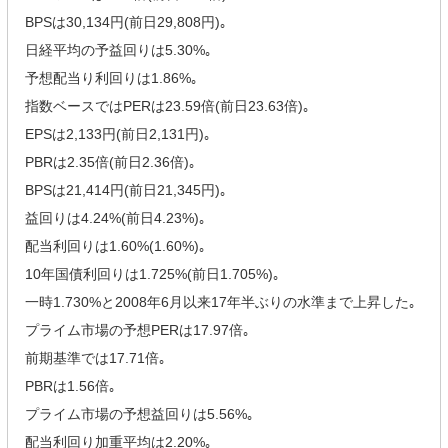
BPSは30,134円(前日29,808円)｡
日経平均の予益回りは5.30%｡
予想配当り利回りは1.86%｡
指数ベースではPERは23.59倍(前日23.63倍)｡
EPSは2,133円(前日2,131円)｡
PBRは2.35倍(前日2.36倍)｡
BPSは21,414円(前日21,345円)｡
益回りは4.24%(前日4.23%)｡
配当利回りは1.60%(1.60%)｡
10年国債利回りは1.725%(前日1.705%)｡
一時1.730%と2008年6月以来17年半ぶりの水準まで上昇した｡
プライム市場の予想PERは17.97倍｡
前期基準では17.71倍｡
PBRは1.56倍｡
プライム市場の予想益回りは5.56%｡
配当利回り加重平均は2.20%｡