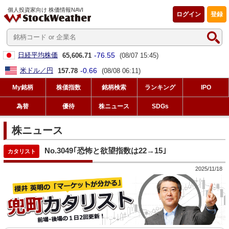
個人投資家向け 株価情報NAVI
ログイン
登録
-76.55
日経平均株価
65,606.71
(08/07 15:45)
-0.66
米ドル／円
157.78
(08/08 06:11)
My銘柄
株価指数
銘柄検索
ランキング
IPO
為替
優待
株ニュース
SDGs
株ニュース
No.3049｢恐怖と欲望指数は22→15｣
2025/11/18