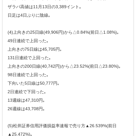
ザラバ高値は11月13日の3,389イント｡
日足は4日ぶりに陰線｡
(4)上向きの25日線(49,906円)から△0.84%(前日△1.08%)｡
49日連続で上回った｡
上向きの75日線は45,705円｡
131日連続で上回った｡
上向きの200日線(40,742円)から△23.52%(前日△23.80%)｡
98日連続で上回った｡
下向いた5日線は50,777円｡
2日連続で下回った｡
13週線は47,310円｡
26週線は43,708円｡
(5)松井証券信用評価損益率速報で売り方▲26.539%(前日
▲25.472%)｡