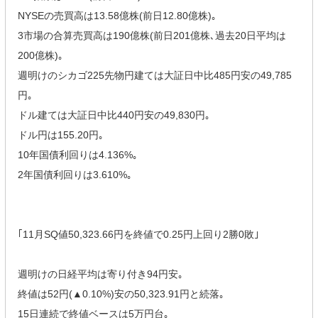
NYSEの売買高は13.58億株(前日12.80億株)｡
3市場の合算売買高は190億株(前日201億株､過去20日平均は
200億株)｡
週明けのシカゴ225先物円建ては大証日中比485円安の49,785
円｡
ドル建ては大証日中比440円安の49,830円｡
ドル円は155.20円｡
10年国債利回りは4.136%｡
2年国債利回りは3.610%｡
｢11月SQ値50,323.66円を終値で0.25円上回り2勝0敗｣
週明けの日経平均は寄り付き94円安｡
終値は52円(▲0.10%)安の50,323.91円と続落｡
15日連続で終値ベースは5万円台｡