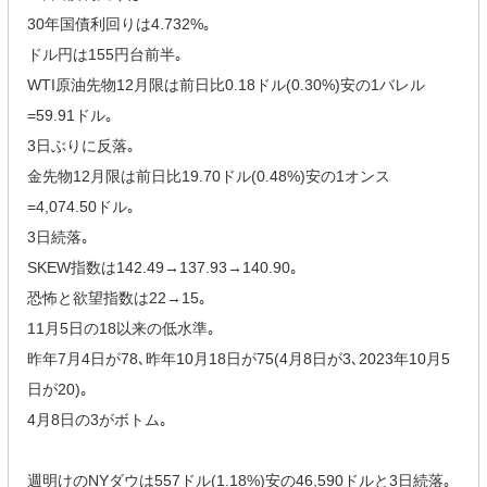
30年国債利回りは4.732%｡
ドル円は155円台前半｡
WTI原油先物12月限は前日比0.18ドル(0.30%)安の1バレル
=59.91ドル｡
3日ぶりに反落｡
金先物12月限は前日比19.70ドル(0.48%)安の1オンス
=4,074.50ドル｡
3日続落｡
SKEW指数は142.49→137.93→140.90｡
恐怖と欲望指数は22→15｡
11月5日の18以来の低水準｡
昨年7月4日が78､昨年10月18日が75(4月8日が3､2023年10月5
日が20)｡
4月8日の3がボトム｡
週明けのNYダウは557ドル(1.18%)安の46,590ドルと3日続落｡