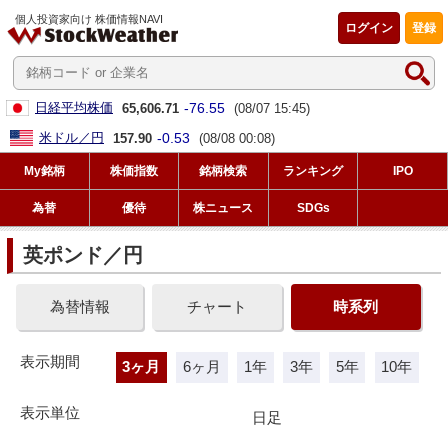
個人投資家向け 株価情報NAVI
ログイン
登録
-76.55
日経平均株価
65,606.71
(08/07 15:45)
-0.53
米ドル／円
157.90
(08/08 00:08)
My銘柄
株価指数
銘柄検索
ランキング
IPO
為替
優待
株ニュース
SDGs
英ポンド／円
為替情報
チャート
時系列
表示期間
3ヶ月
6ヶ月
1年
3年
5年
10年
表示単位
日足