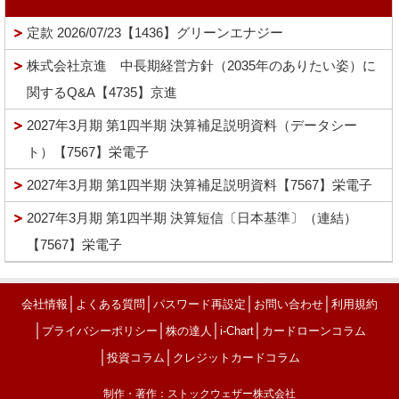
定款 2026/07/23【1436】グリーンエナジー
株式会社京進 中長期経営方針（2035年のありたい姿）に
関するQ&A【4735】京進
2027年3月期 第1四半期 決算補足説明資料（データシー
ト）【7567】栄電子
2027年3月期 第1四半期 決算補足説明資料【7567】栄電子
2027年3月期 第1四半期 決算短信〔日本基準〕（連結）
【7567】栄電子
│
│
│
│
会社情報
よくある質問
パスワード再設定
お問い合わせ
利用規約
│
│
│
│
プライバシーポリシー
株の達人
i-Chart
カードローンコラム
│
│
投資コラム
クレジットカードコラム
制作・著作：ストックウェザー株式会社