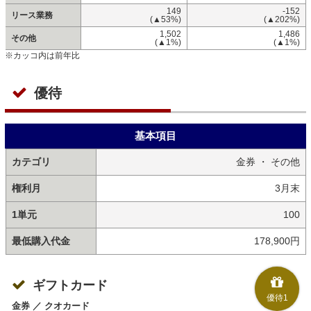
149
-152
リース業務
(▲53%)
(▲202%)
1,502
1,486
その他
(▲1%)
(▲1%)
※カッコ内は前年比
優待
基本項目
カテゴリ
金券 ・ その他
権利月
3月末
1単元
100
最低購入代金
178,900円
ギフトカード
優待1
金券 ／ クオカード