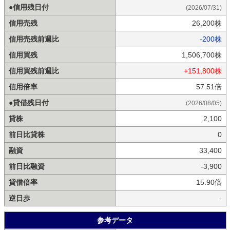
●信用残日付
(2026/07/31)
信用売残
26,200株
信用売残前週比
-200株
信用買残
1,506,700株
信用買残前週比
+151,800株
信用倍率
57.51倍
●貸借残日付
(2026/08/05)
貸株
2,100
前日比貸株
0
融資
33,400
前日比融資
-3,900
貸借倍率
15.90倍
逆日歩
-
参考データ