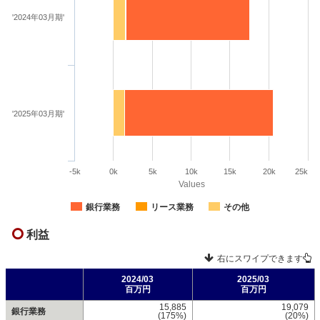
'2024年03月期'
'2025年03月期'
-5k
0k
5k
10k
15k
20k
25k
Values
銀行業務
リース業務
その他
利益
右にスワイプできます
2024/03
2025/03
百万円
百万円
15,885
19,079
銀行業務
(175%)
(20%)