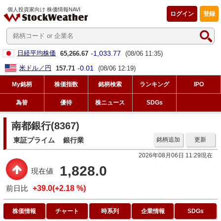
個人投資家向け 株価情報NAVI
ログイン
登録
-1,033.77
日経平均株価
65,266.67
(08/06 11:35)
-0.01
米ドル／円
157.71
(08/06 12:19)
My銘柄
株価指数
銘柄検索
ランキング
IPO
為替
優待
株ニュース
SDGs
南都銀行(8367)
東証プライム
銀行業
銘柄追加
更新
2026年08月06日 11:29現在
1,828.0
現在値
前日比
+39.0(+2.18 %)
株価情報
チャート
時系列
企業情報
SDGs