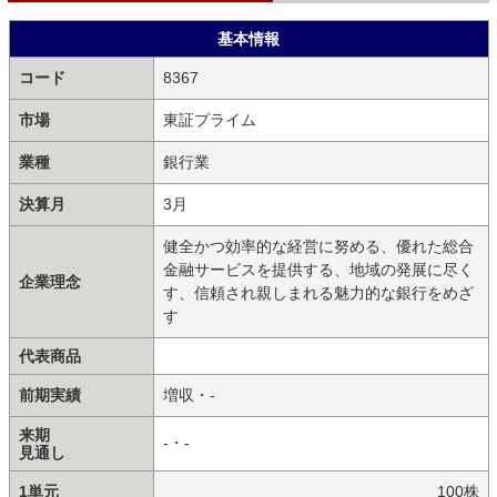
基本情報
コード
8367
市場
東証プライム
業種
銀行業
決算月
3月
健全かつ効率的な経営に努める、優れた総合
金融サービスを提供する、地域の発展に尽く
企業理念
す、信頼され親しまれる魅力的な銀行をめざ
す
代表商品
前期実績
増収・-
来期
-・-
見通し
1単元
100株