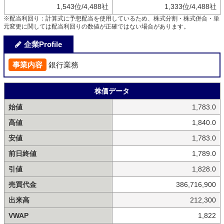
1,543位/4,488社
1,333位/4,488社
※配当利回り：計算式に予想配当を使用しているため、株式分割・株式併合・単
元変更に関しては配当利回りの数値が正確ではない場合があります。
企業Profile
事業内容
銀行業務
株価データ
始値
1,783.0
高値
1,840.0
安値
1,783.0
前日終値
1,789.0
引値
1,828.0
売買代金
386,716,900
出来高
212,300
VWAP
1,822