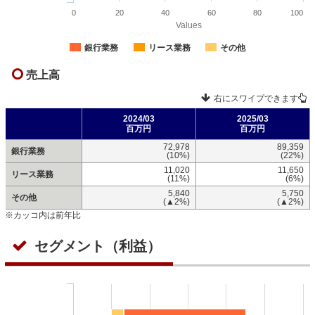
0
20
40
60
80
100
Values
銀行業務
リース業務
その他
売上高
右にスワイプできます
2024/03
2025/03
百万円
百万円
72,978
89,359
銀行業務
(10%)
(22%)
11,020
11,650
リース業務
(11%)
(6%)
5,840
5,750
その他
(▲2%)
(▲2%)
※カッコ内は前年比
セグメント（利益）