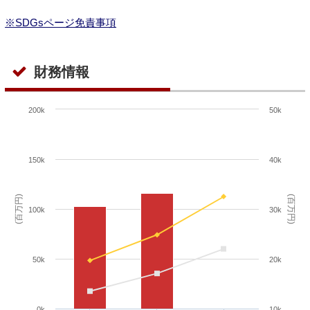
※SDGsページ免責事項
財務情報
200k
50k
150k
40k
(百万円)
(百万円)
100k
30k
50k
20k
0k
10k