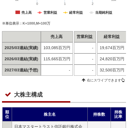
0
1
2
売上高
営業利益
経常利益
当期純利益
※単位表示：K=1000,M=100万
売上高
営業利益
経常利益
2025/03連結(実績)
103,085百万円
-
19,674百万円
2026/03連結(実績)
115,665百万円
-
24,820百万円
2027/03連結(予想)
-
-
32,500百万円
右にスワイプできます
大株主構成
順
持株
株主名
持株数
位
比率
日本マスタートラスト信託銀行株式会