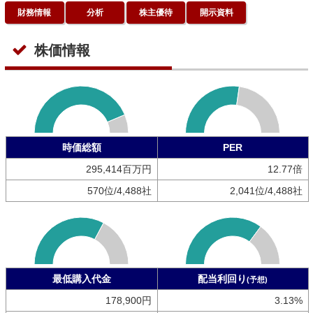
財務情報
分析
株主優待
開示資料
株価情報
時価総額
PER
295,414百万円
12.77倍
570位/4,488社
2,041位/4,488社
最低購入代金
配当利回り
(予想)
178,900円
3.13%