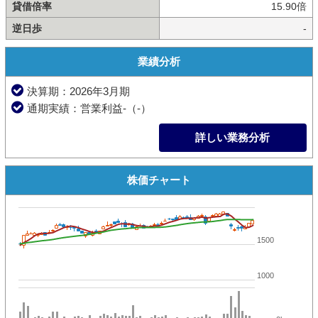
貸借倍率
15.90倍
逆日歩
-
業績分析
決算期：2026年3月期
通期実績：営業利益-（-）
詳しい業務分析
株価チャート
1500
1000