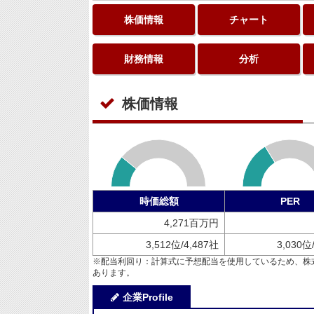
株価情報
チャート
財務情報
分析
株価情報
時価総額
PER
4,271百万円
3,512位/4,487社
3,030位
※配当利回り：計算式に予想配当を使用しているため、株
あります。
企業Profile