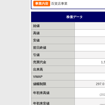
事業内容
百貨店事業
株価データ
始値
高値
安値
前日終値
引値
売買代金
1,
出来高
VWAP
値幅制限
297.
年初来高値
(20
年初来安値