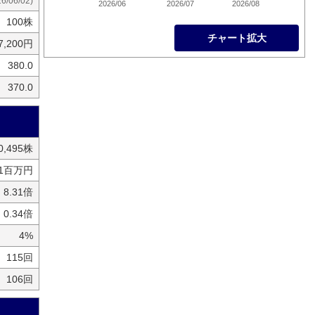
26/06/02)
2026/06
2026/07
2026/08
100株
チャート拡大
7,200円
380.0
370.0
80,495株
71百万円
8.31倍
0.34倍
4%
115回
106回