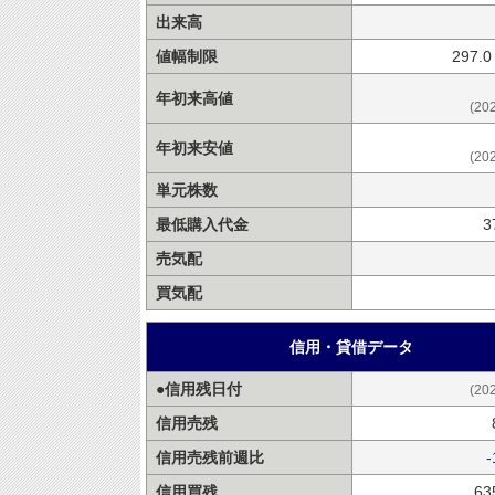
出来高
値幅制限
297.
年初来高値
(20
年初来安値
(20
単元株数
最低購入代金
3
売気配
買気配
信用・貸借データ
●信用残日付
(20
信用売残
信用売残前週比
-
信用買残
63