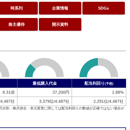
時系列
企業情報
SDGs
株主優待
開示資料
最低購入代金
配当利回り
(予想)
8.31倍
37,200円
1.88%
/4,487社
3,379位/4,487社
2,291位/4,487社
式分割・株式併合・単元変更に関しては配当利回りの数値が正確ではない場合が