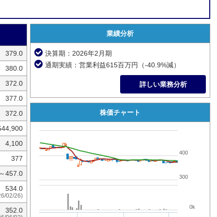
業績分析
379.0
決算期：2026年2月期
通期実績：営業利益615百万円（-40.9%減）
380.0
372.0
詳しい業務分析
377.0
株価チャート
372.0
544,900
4,100
400
377
0～457.0
300
534.0
26/02/26)
0k
352.0