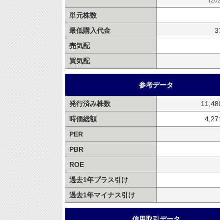
(20
単元株数
最低購入代金
3
売気配
買気配
参考データ
発行済み株数
11,4
時価総額
4,2
PER
PBR
ROE
過去1年プラス引け
過去1年マイナス引け
信用取引データ