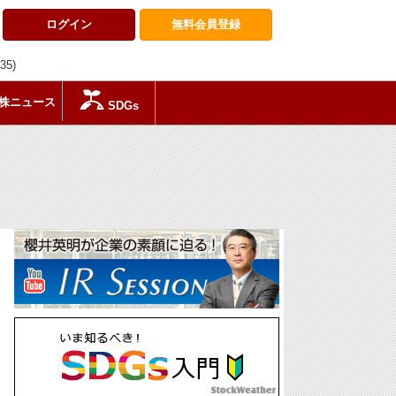
ログイン
無料会員
登録
:35)
株ニュース
SDGs