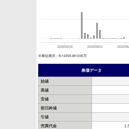
2026/05/18
2026/06/01
2026/06
※単位表示：K=1000,M=100万
株価データ
始値
高値
安値
前日終値
引値
売買代金
1,