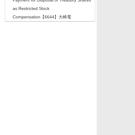
Payment for Disposal of Treasury Shares
as Restricted Stock
Compensation【6644】大崎電