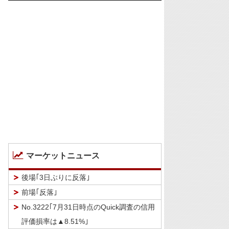
マーケットニュース
後場｢3日ぶりに反落｣
前場｢反落｣
No.3222｢7月31日時点のQuick調査の信用
評価損率は▲8.51%｣