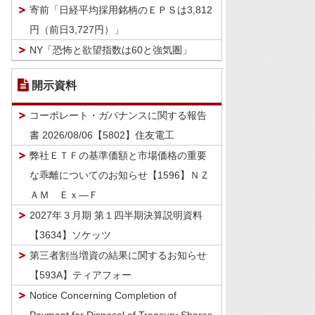
寄前「日経平均採用銘柄のＥＰＳは3,812
円（前日3,727円）」
NY「恐怖と欲望指数は60と強気圏」
開示資料
コーポレート・ガバナンスに関する報告
書 2026/08/06【5802】住友電工
弊社ＥＴＦの基準価額と市場価格の重要
な乖離についてのお知らせ【1596】ＮＺ
ＡＭ Ｅｘ―Ｆ
2027年３月期 第１四半期決算説明資料
【3634】ソケッツ
第三者割当増資の結果に関するお知らせ
【593A】ティアフォー
Notice Concerning Completion of