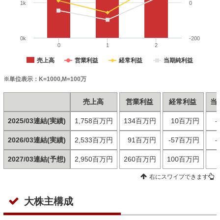
1k
0
0k
-200
0
1
2
売上高
営業利益
経常利益
当期純利益
※単位表示：K=1000,M=100万
売上高
営業利益
経常利益
当
2025/03連結(実績)
1,758百万円
134百万円
10百万円
2026/03連結(実績)
2,533百万円
91百万円
-57百万円
2027/03連結(予想)
2,950百万円
260百万円
100百万円
右にスワイプできます
大株主構成