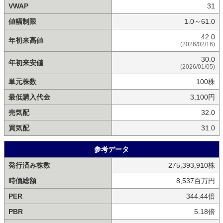
VWAP
31
値幅制限
1.0～61.0
42.0
年初来高値
(2026/02/16)
30.0
年初来安値
(2026/01/05)
単元株数
100株
最低購入代金
3,100円
売気配
32.0
買気配
31.0
参考データ
発行済み株数
275,393,910株
時価総額
8,537百万円
PER
344.44倍
PBR
5.18倍