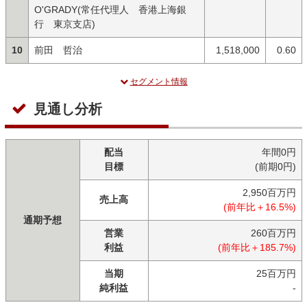
O'GRADY(常任代理人 香港上海銀
行 東京支店)
10
前田 哲治
1,518,000
0.60
セグメント情報
見通し分析
配当
年間0円
目標
(前期0円)
2,950百万円
売上高
(前年比＋16.5%)
通期予想
営業
260百万円
利益
(前年比＋185.7%)
当期
25百万円
純利益
-