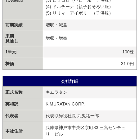
代表商品
(3) ピッコロ（ベビー服・子供服）
(4) ドルチーナ（親子おそろい服）
(5) リリィ アイボリー（子供服）
前期実績
増収・減益
来期
増収・増益
見通し
1単元
100株
株価
31.0円
会社詳細
正式名称
キムラタン
英和訳
KIMURATAN CORP.
代表者
代表取締役社長 九鬼祐一郎
兵庫県神戸市中央区京町83 三宮センチュ
本社住所
リービル