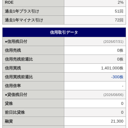
ROE
2%
過去1年プラス引け
51回
過去1年マイナス引け
72回
信用取引データ
●信用残日付
(2026/07/31)
信用売残
0株
信用売残前週比
0株
信用買残
1,401,000株
信用買残前週比
-300株
信用倍率
-
●貸借残日付
(2026/08/06)
貸株
0
前日比貸株
0
融資
21,300