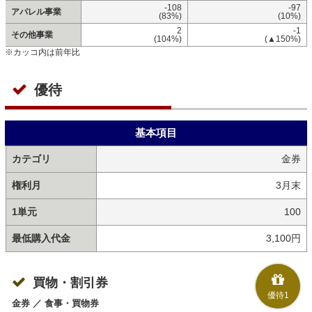
-108
-97
アパレル事業
(83%)
(10%)
2
-1
その他事業
(104%)
(▲150%)
※カッコ内は前年比
優待
基本項目
カテゴリ
金券
権利月
3月末
1単元
100
最低購入代金
3,100円
買物・割引券
優待1
金券 ／ 食事・買物券