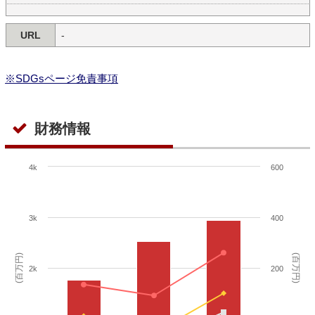
URL
-
※SDGsページ免責事項
財務情報
4k
600
3k
400
(百万円)
(百万円)
2k
200