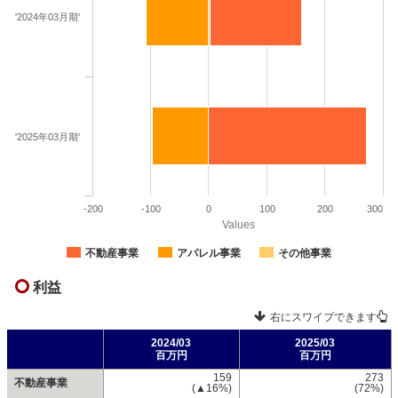
'2024年03月期'
'2025年03月期'
-200
-100
0
100
200
300
Values
不動産事業
アパレル事業
その他事業
利益
右にスワイプできます
2024/03
2025/03
百万円
百万円
159
273
不動産事業
(▲16%)
(72%)