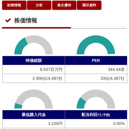
財務情報
分析
株主優待
開示資料
株価情報
時価総額
PER
8,537百万円
344.44倍
2,906位/4,487社
33位/4,487社
最低購入代金
配当利回り
(予想)
3,100円
0.00%