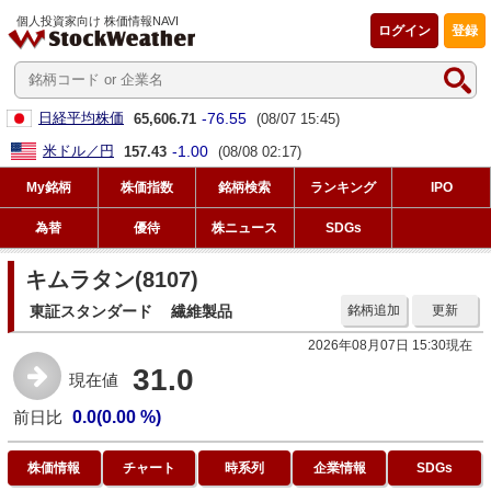
個人投資家向け 株価情報NAVI
ログイン
登録
-76.55
日経平均株価
65,606.71
(08/07 15:45)
-1.00
米ドル／円
157.43
(08/08 02:17)
My銘柄
株価指数
銘柄検索
ランキング
IPO
為替
優待
株ニュース
SDGs
キムラタン(8107)
東証スタンダード
繊維製品
銘柄追加
更新
2026年08月07日 15:30現在
31.0
現在値
前日比
0.0(0.00 %)
株価情報
チャート
時系列
企業情報
SDGs