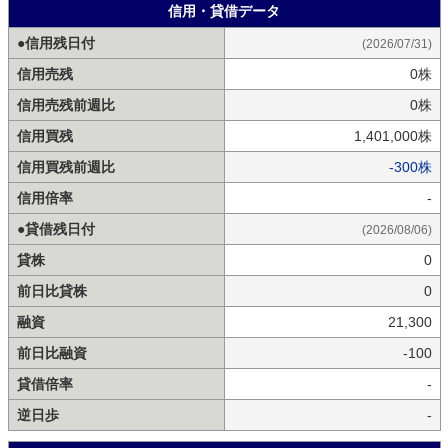
信用・貸借データ
●信用残日付
(2026/07/31)
信用売残
0株
信用売残前週比
0株
信用買残
1,401,000株
信用買残前週比
-300株
信用倍率
-
●貸借残日付
(2026/08/06)
貸株
0
前日比貸株
0
融資
21,300
前日比融資
-100
貸借倍率
-
逆日歩
-