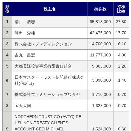
順
持株
株主名
持株数
位
比率
1
清川 浩志
65,818,000
27.50
2
澤田 秀雄
42,475,000
17.70
3
株式会社レゾンディレクション
14,700,000
6.10
4
吉丸 昌宏
11,777,000
4.90
5
大都長江投資事業有限責任組合
5,303,000
2.20
日本マスタートラスト信託銀行株式会
3,390,000
1.40
6
社(信託口)
7
株式会社ファミリーショップワタヤ
1,710,000
0.70
8
宝天大同
1,623,000
0.70
NORTHERN TRUST CO.(AVFC) RE
USL NON-TREATY CLIENTS
9
ACCOUNT CEO MICHAEL
1,524,000
0.60