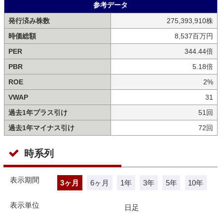
参考データ
発行済み株数
275,393,910株
時価総額
8,537百万円
PER
344.44倍
PBR
5.18倍
ROE
2%
VWAP
31
過去1年プラス引け
51回
過去1年マイナス引け
72回
時系列
表示期間
3ヶ月
6ヶ月
1年
3年
5年
10年
表示単位
日足