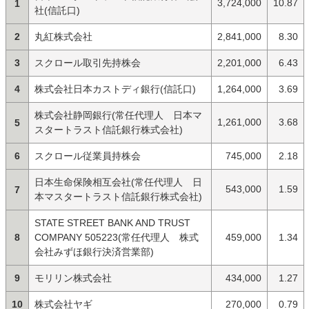
3,724,000
10.87
1
社(信託口)
2
丸紅株式会社
2,841,000
8.30
3
スクロール取引先持株会
2,201,000
6.43
4
株式会社日本カストディ銀行(信託口)
1,264,000
3.69
株式会社静岡銀行(常任代理人 日本マ
1,261,000
3.68
5
スタートラスト信託銀行株式会社)
6
スクロール従業員持株会
745,000
2.18
日本生命保険相互会社(常任代理人 日
543,000
1.59
7
本マスタートラスト信託銀行株式会社)
STATE STREET BANK AND TRUST
8
COMPANY 505223(常任代理人 株式
459,000
1.34
会社みずほ銀行決済営業部)
9
モリリン株式会社
434,000
1.27
10
株式会社ヤギ
270,000
0.79