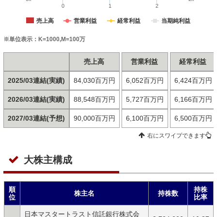
0
1
2
売上高
営業利益
経常利益
当期純利益
※単位表示：K=1000,M=100万
売上高
営業利益
経常利益
2025/03連結(実績)
84,030百万円
6,052百万円
6,424百万円
2026/03連結(実績)
88,548百万円
5,727百万円
6,166百万円
2027/03連結(予想)
90,000百万円
6,100百万円
6,500百万円
右にスワイプできます
大株主構成
順
持株
株主名
持株数
位
比率
日本マスタートラスト信託銀行株式会