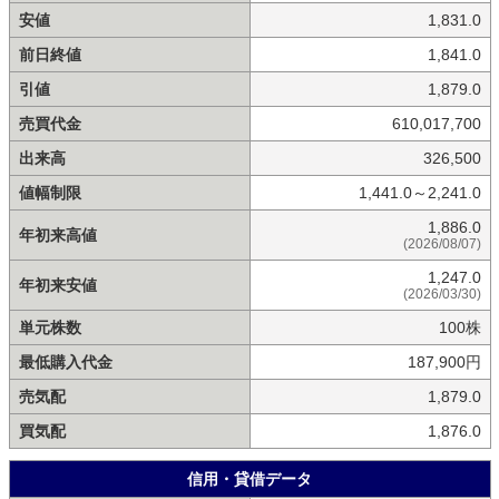
安値
1,831.0
前日終値
1,841.0
引値
1,879.0
売買代金
610,017,700
出来高
326,500
値幅制限
1,441.0～2,241.0
1,886.0
年初来高値
(2026/08/07)
1,247.0
年初来安値
(2026/03/30)
単元株数
100株
最低購入代金
187,900円
売気配
1,879.0
買気配
1,876.0
信用・貸借データ