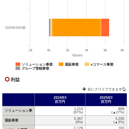
'2025年03月期'
-2k
0k
2k
4k
6k
8k
Values
ソリューション事業
通販事業
eコマース事業
グループ管轄事業
利益
右にスワイプできます
2024/03
2025/03
百万円
百万円
1,214
889
ソリューション事
(67%)
(▲27%)
5,367
5,200
通販事業
(0%)
(▲3%)
-1,129
163