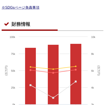
※SDGsページ免責事項
財務情報
100k
10k
75k
8k
(百万円)
(百万円)
50k
6k
25k
4k
0k
2k