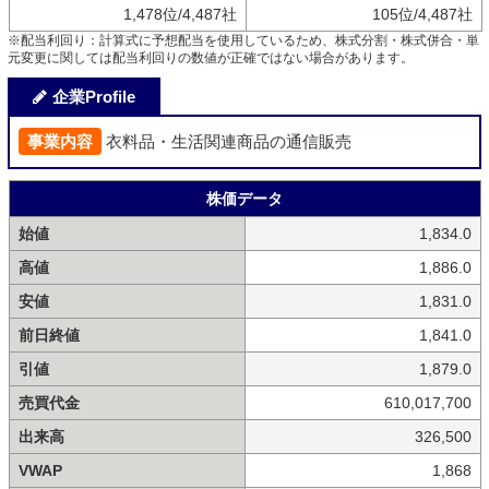
1,478位/4,487社
105位/4,487社
※配当利回り：計算式に予想配当を使用しているため、株式分割・株式併合・単
元変更に関しては配当利回りの数値が正確ではない場合があります。
企業Profile
事業内容
衣料品・生活関連商品の通信販売
株価データ
始値
1,834.0
高値
1,886.0
安値
1,831.0
前日終値
1,841.0
引値
1,879.0
売買代金
610,017,700
出来高
326,500
VWAP
1,868