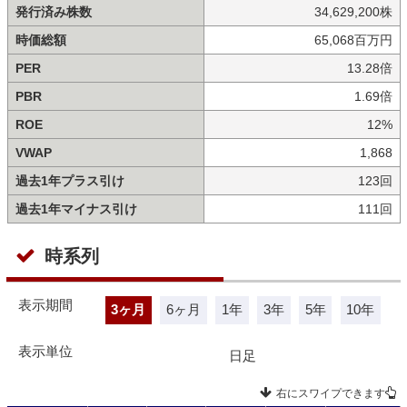
発行済み株数
34,629,200株
時価総額
65,068百万円
PER
13.28倍
PBR
1.69倍
ROE
12%
VWAP
1,868
過去1年プラス引け
123回
過去1年マイナス引け
111回
時系列
表示期間
3ヶ月
6ヶ月
1年
3年
5年
10年
表示単位
日足
右にスワイプできます