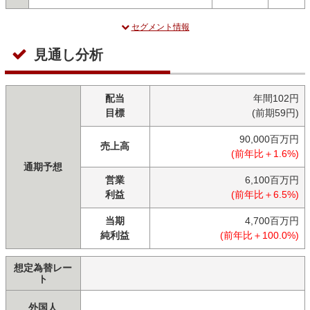
セグメント情報
見通し分析
配当
年間102円
目標
(前期59円)
90,000百万円
売上高
(前年比＋1.6%)
通期予想
営業
6,100百万円
利益
(前年比＋6.5%)
当期
4,700百万円
純利益
(前年比＋100.0%)
想定為替レー
ト
外国人