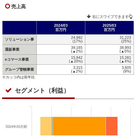
売上高
右にスワイプできます
2024/03
2025/03
百万円
百万円
24,992
31,223
ソリューション事
(17%)
(25%)
39,165
38,993
通販事業
(▲2%)
(▲0%)
15,942
15,281
eコマース事業
(▲20%)
(▲4%)
3,315
3,605
グループ管轄事業
(▲2%)
(9%)
※カッコ内は前年比
セグメント（利益）
'2024年03月期'