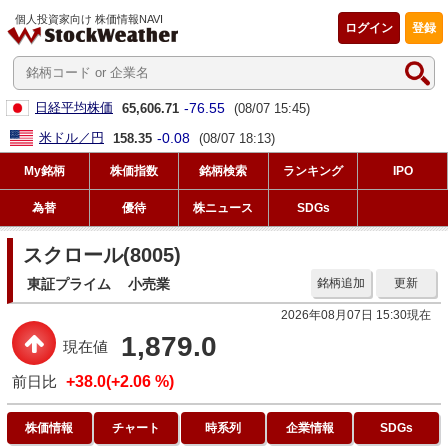
個人投資家向け 株価情報NAVI
ログイン
登録
-76.55
日経平均株価
65,606.71
(08/07 15:45)
-0.08
米ドル／円
158.35
(08/07 18:13)
My銘柄
株価指数
銘柄検索
ランキング
IPO
為替
優待
株ニュース
SDGs
スクロール(8005)
東証プライム
小売業
銘柄追加
更新
2026年08月07日 15:30現在
1,879.0
現在値
前日比
+38.0(+2.06 %)
株価情報
チャート
時系列
企業情報
SDGs