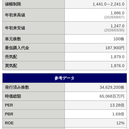
値幅制限
1,441.0～2,241.0
1,886.0
年初来高値
(2026/08/07)
1,247.0
年初来安値
(2026/03/30)
単元株数
100株
最低購入代金
187,900円
売気配
1,879.0
買気配
1,876.0
参考データ
発行済み株数
34,629,200株
時価総額
65,068百万円
PER
13.28倍
PBR
1.69倍
ROE
12%