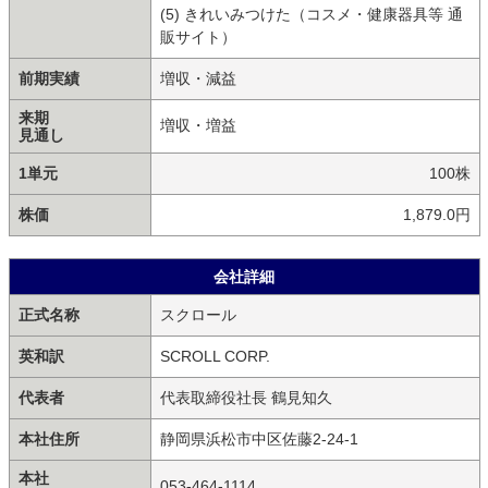
(5) きれいみつけた（コスメ・健康器具等 通
販サイト）
前期実績
増収・減益
来期
増収・増益
見通し
1単元
100株
株価
1,879.0円
会社詳細
正式名称
スクロール
英和訳
SCROLL CORP.
代表者
代表取締役社長 鶴見知久
本社住所
静岡県浜松市中区佐藤2-24-1
本社
053-464-1114