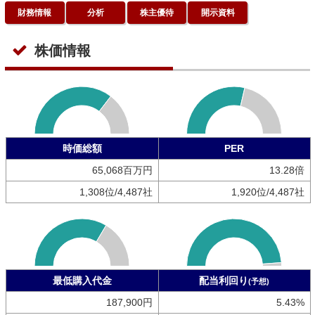
財務情報
分析
株主優待
開示資料
株価情報
時価総額
PER
65,068百万円
13.28倍
1,308位/4,487社
1,920位/4,487社
最低購入代金
配当利回り
(予想)
187,900円
5.43%