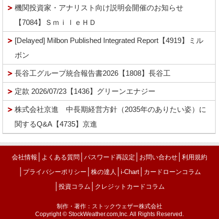
機関投資家・アナリスト向け説明会開催のお知らせ
【7084】ＳｍｉｌｅＨＤ
[Delayed] Milbon Published Integrated Report【4919】ミル
ボン
長谷工グループ統合報告書2026【1808】長谷工
定款 2026/07/23【1436】グリーンエナジー
株式会社京進 中長期経営方針（2035年のありたい姿）に
関するQ&A【4735】京進
│
│
│
│
会社情報
よくある質問
パスワード再設定
お問い合わせ
利用規約
│
│
│
│
プライバシーポリシー
株の達人
i-Chart
カードローンコラム
│
│
投資コラム
クレジットカードコラム
制作・著作：ストックウェザー株式会社
Copyright © StockWeather.com,Inc. All Rights Reserved.