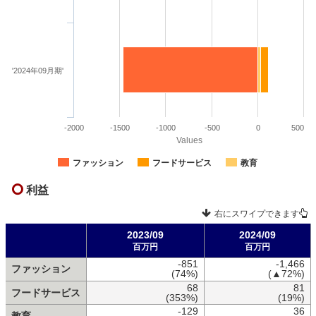
'2024年09月期'
-2000
-1500
-1000
-500
0
500
Values
ファッション
フードサービス
教育
利益
右にスワイプできます
2023/09
2024/09
百万円
百万円
-851
-1,466
ファッション
(74%)
(▲72%)
68
81
フードサービス
(353%)
(19%)
-129
36