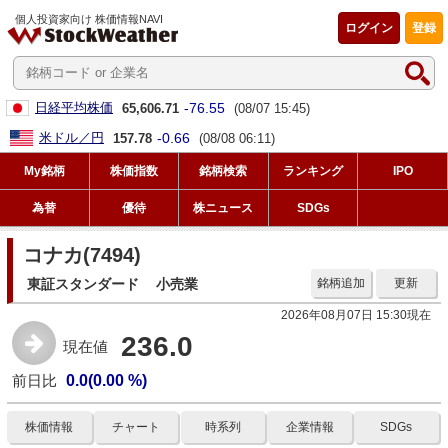
個人投資家向け 株価情報NAVI
ログイン
登録
-76.55
日経平均株価
65,606.71
(08/07 15:45)
-0.66
米ドル／円
157.78
(08/08 06:11)
My銘柄
株価指数
銘柄検索
ランキング
IPO
為替
優待
株ニュース
SDGs
コナカ(7494)
東証スタンダード
小売業
銘柄追加
更新
2026年08月07日 15:30現在
236.0
現在値
前日比
0.0(0.00 %)
株価情報
チャート
時系列
企業情報
SDGs