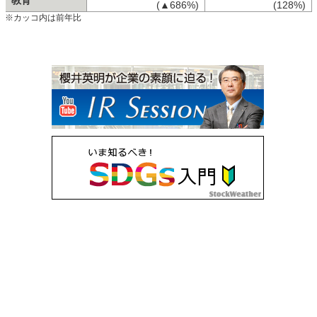
教育
(▲686%)
(128%)
※カッコ内は前年比