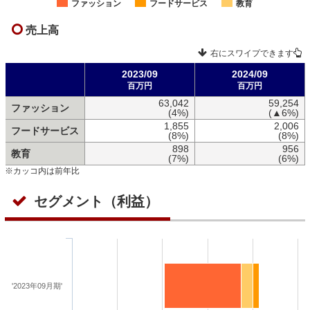
ファッション
フードサービス
教育
売上高
右にスワイプできます
2023/09
2024/09
百万円
百万円
63,042
59,254
ファッション
(4%)
(▲6%)
1,855
2,006
フードサービス
(8%)
(8%)
898
956
教育
(7%)
(6%)
※カッコ内は前年比
セグメント（利益）
'2023年09月期'