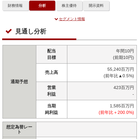
財務情報
分析
株主優待
開示資料
セグメント情報
見通し分析
配当
年間10円
目標
(前期10円)
55,240百万円
売上高
(前年比▲0.5%)
通期予想
営業
423百万円
利益
-
当期
1,585百万円
純利益
(前年比＋200.0%)
想定為替レー
ト