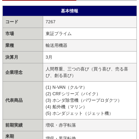
基本情報
コード
7267
市場
東証プライム
業種
輸送用機器
決算月
3月
人間尊重、三つの喜び（買う喜び、売る喜
企業理念
び、創る喜び）
(1) N-VAN（クルマ）
(2) CRFシリーズ（バイク）
代表商品
(3) ホンダ除雪機（パワープロダクツ）
(4) 船外機（マリン）
(5) ホンダジェット（ジェット機）
前期実績
増収・赤字転落
来期
増収・黒字転換