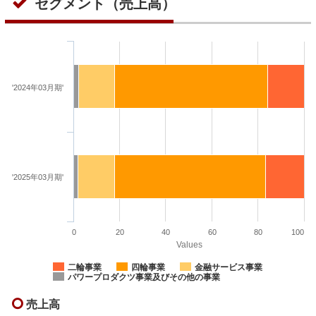
セグメント（売上高）
'2024年03月期'
'2025年03月期'
0
20
40
60
80
100
Values
二輪事業
四輪事業
金融サービス事業
パワープロダクツ事業及びその他の事業
売上高