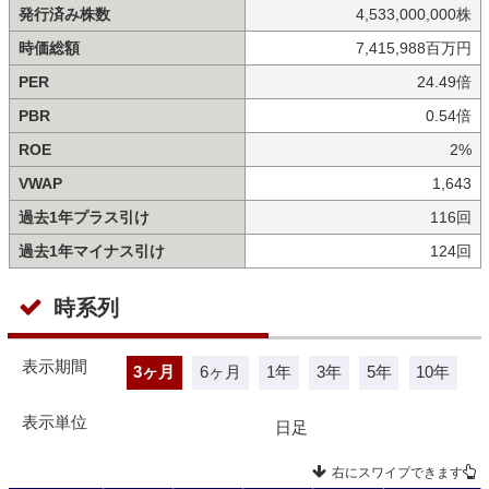
発行済み株数
4,533,000,000株
時価総額
7,415,988百万円
PER
24.49倍
PBR
0.54倍
ROE
2%
VWAP
1,643
過去1年プラス引け
116回
過去1年マイナス引け
124回
時系列
表示期間
3ヶ月
6ヶ月
1年
3年
5年
10年
表示単位
日足
右にスワイプできます