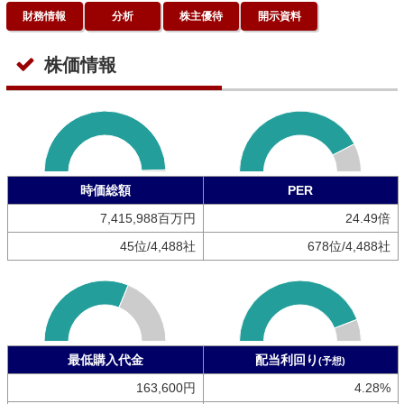
財務情報
分析
株主優待
開示資料
株価情報
時価総額
PER
7,415,988百万円
24.49倍
45位/4,488社
678位/4,488社
最低購入代金
配当利回り
(予想)
163,600円
4.28%