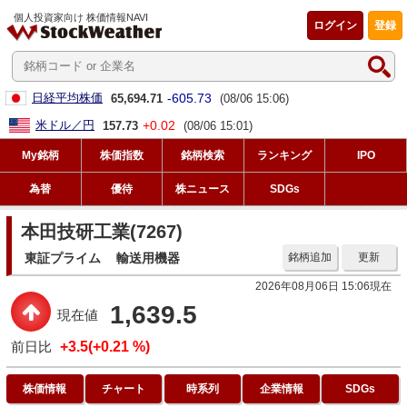
個人投資家向け 株価情報NAVI
ログイン
登録
-605.73
日経平均株価
65,694.71
(08/06 15:06)
+0.02
米ドル／円
157.73
(08/06 15:01)
My銘柄
株価指数
銘柄検索
ランキング
IPO
為替
優待
株ニュース
SDGs
本田技研工業(7267)
東証プライム
輸送用機器
銘柄追加
更新
2026年08月06日 15:06現在
1,639.5
現在値
前日比
+3.5(+0.21 %)
株価情報
チャート
時系列
企業情報
SDGs