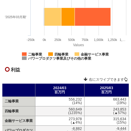
'2025年03月期'
-250k
0k
250k
500k
750k
1,000k
1,250k
1,…
Values
二輪事業
四輪事業
金融サービス事業
パワープロダクツ事業及びその他の事業
利益
右にスワイプできます
2024/03
2025/03
百万円
百万円
556,232
663,443
二輪事業
(14%)
(19%)
560,649
243,853
四輪事業
(1235%)
(▲57%)
273,978
315,634
金融サービス事業
(▲4%)
(15%)
-8,882
-9,444
パワープロダクツ