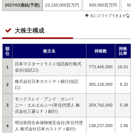
2027/03連結(予想)
23,150,000百万円
500,000百万円
50
右にスワイプできます
大株主構成
順
持株
株主名
持株数
位
比率
日本マスタートラスト信託銀行株式
773,445,000
16.01
1
会社(信託口)
株式会社日本カストディ銀行(信託
305,126,000
6.32
2
口)
モックスレイ・アンド・カンパ
3
ニー・エルエルシー(常任代理人 株
259,782,000
5.38
式会社三菱ＵＦＪ銀行)
明治安田生命保険相互会社(常任代理
138,237,000
2.86
4
人 株式会社日本カストディ銀行)