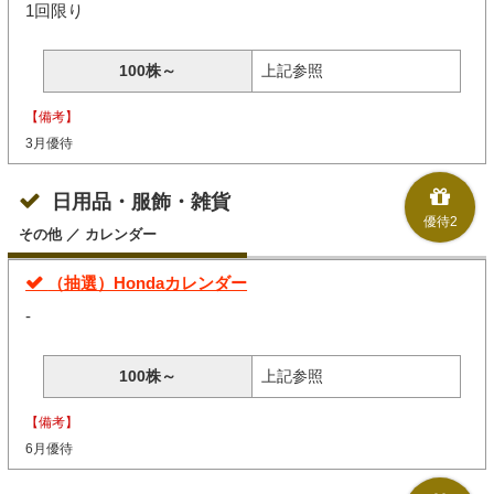
1回限り
100株～
上記参照
【備考】
3月優待
日用品・服飾・雑貨
優待2
その他 ／ カレンダー
（抽選）Hondaカレンダー
-
100株～
上記参照
【備考】
6月優待