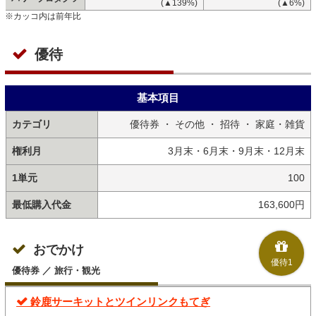
(▲139%)
(▲6%)
※カッコ内は前年比
優待
基本項目
カテゴリ
優待券 ・ その他 ・ 招待 ・ 家庭・雑貨
権利月
3月末・6月末・9月末・12月末
1単元
100
最低購入代金
163,600円
おでかけ
優待1
優待券 ／ 旅行・観光
鈴鹿サーキットとツインリンクもてぎ