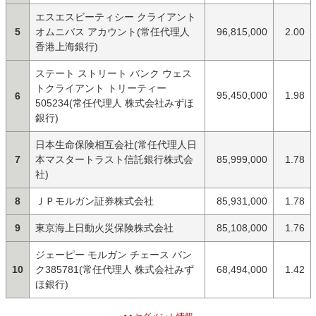
エスエスビーティシー クライアント
5
オムニバス アカウント(常任代理人
96,815,000
2.00
香港上海銀行)
ステート ストリート バンク ウェス
トクライアント トリーティー
95,450,000
1.98
6
505234(常任代理人 株式会社みずほ
銀行)
日本生命保険相互会社(常任代理人日
7
本マスタートラスト信託銀行株式会
85,999,000
1.78
社)
8
ＪＰモルガン証券株式会社
85,931,000
1.78
9
東京海上日動火災保険株式会社
85,108,000
1.76
ジェーピー モルガン チェース バン
10
ク385781(常任代理人 株式会社みず
68,494,000
1.42
ほ銀行)