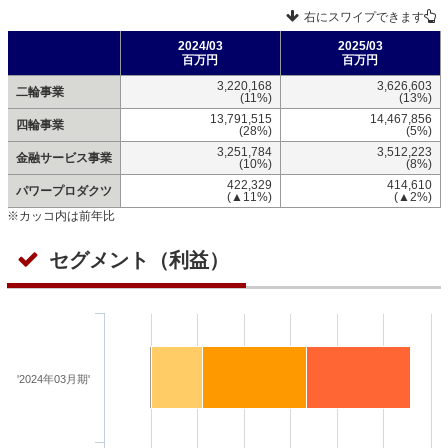
右にスワイプできます
2024/03
2025/03
百万円
百万円
3,220,168
3,626,603
二輪事業
(11%)
(13%)
13,791,515
14,467,856
四輪事業
(28%)
(5%)
3,251,784
3,512,223
金融サービス事業
(10%)
(8%)
422,329
414,610
パワープロダクツ
(▲11%)
(▲2%)
※カッコ内は前年比
セグメント（利益）
'2024年03月期'