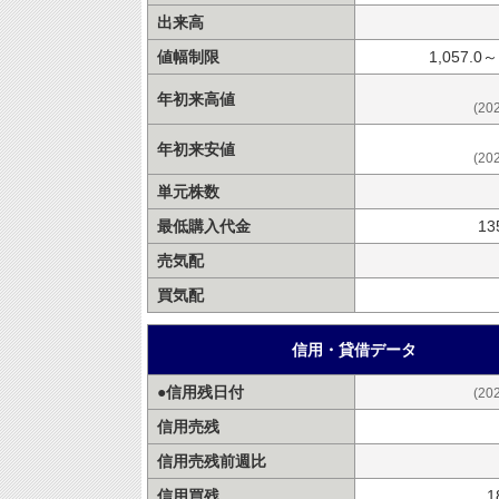
出来高
値幅制限
1,057.0～
年初来高値
(20
年初来安値
(20
単元株数
最低購入代金
13
売気配
買気配
信用・貸借データ
●信用残日付
(20
信用売残
信用売残前週比
信用買残
1