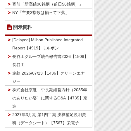
寄前「新高値96銘柄（前日56銘柄）」
NY「主要3指数は揃って下落」
開示資料
[Delayed] Milbon Published Integrated
Report【4919】ミルボン
長谷工グループ統合報告書2026【1808】
長谷工
定款 2026/07/23【1436】グリーンエナ
ジー
株式会社京進 中長期経営方針（2035年
のありたい姿）に関するQ&A【4735】京
進
2027年3月期 第1四半期 決算補足説明資
料（データシート）【7567】栄電子