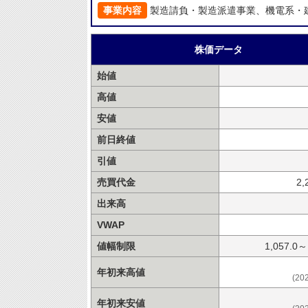
事業内容
製造請負・製造派遣事業、機電系・
株価データ
始値
高値
安値
前日終値
引値
売買代金
2,
出来高
VWAP
値幅制限
1,057.0～
年初来高値
(20
年初来安値