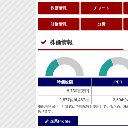
株価情報
チャート
財務情報
分析
株価情報
時価総額
PER
8,756百万円
2,877位/4,487社
2,804位
※配当利回り：計算式に予想配当を使用しているため、株
あります。
企業Profile