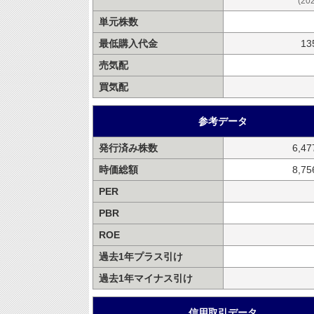
(20
単元株数
最低購入代金
13
売気配
買気配
参考データ
発行済み株数
6,4
時価総額
8,7
PER
PBR
ROE
過去1年プラス引け
過去1年マイナス引け
信用取引データ