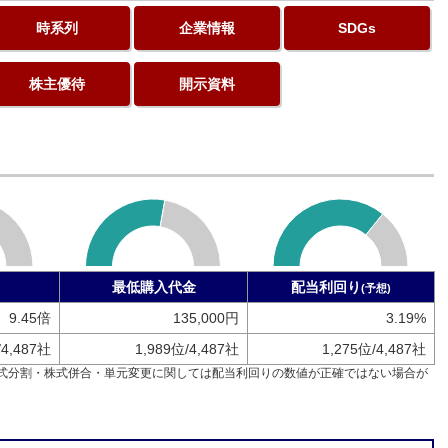
時系列
企業情報
SDGs
株主優待
開示資料
最低購入代金
配当利回り
(予想)
9.45倍
135,000円
3.19%
/4,487社
1,989位/4,487社
1,275位/4,487社
式分割・株式併合・単元変更に関しては配当利回りの数値が正確ではない場合が