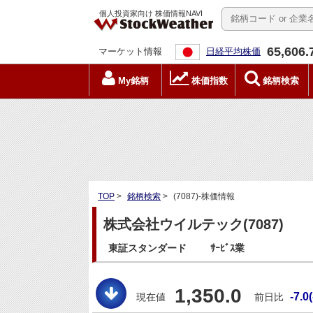
個人投資家向け 株価情報NAVI
65,606.
マーケット情報
日経平均株価
My銘柄
株価指数
銘柄検索
TOP
>
銘柄検索
>
(7087)-株価情報
株式会社ウイルテック(7087)
東証スタンダード
ｻｰﾋﾞｽ業
1,350.0
-7.0
現在値
前日比