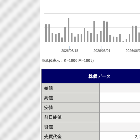
2026/05/18
2026/06/01
2026/06/
※単位表示：K=1000,M=100万
株価データ
始値
高値
安値
前日終値
引値
売買代金
2,