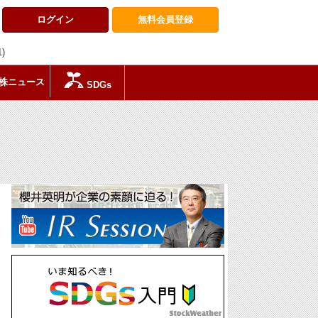
ログイン
無料会員
登録
1)
株ニュース
SDGs