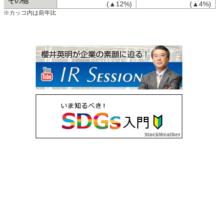
その他
(▲12%)
(▲4%)
※カッコ内は前年比