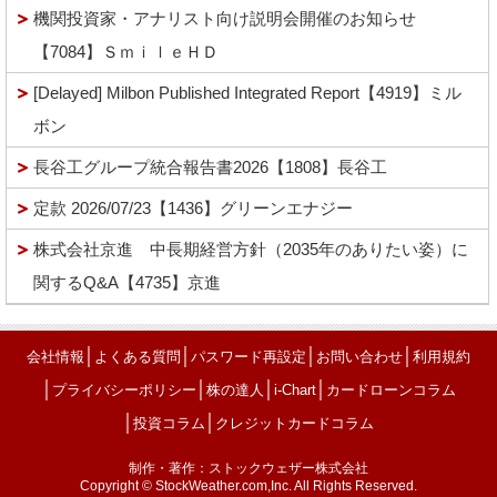
機関投資家・アナリスト向け説明会開催のお知らせ
【7084】ＳｍｉｌｅＨＤ
[Delayed] Milbon Published Integrated Report【4919】ミル
ボン
長谷工グループ統合報告書2026【1808】長谷工
定款 2026/07/23【1436】グリーンエナジー
株式会社京進 中長期経営方針（2035年のありたい姿）に
関するQ&A【4735】京進
│
│
│
│
会社情報
よくある質問
パスワード再設定
お問い合わせ
利用規約
│
│
│
│
プライバシーポリシー
株の達人
i-Chart
カードローンコラム
│
│
投資コラム
クレジットカードコラム
制作・著作：ストックウェザー株式会社
Copyright © StockWeather.com,Inc. All Rights Reserved.