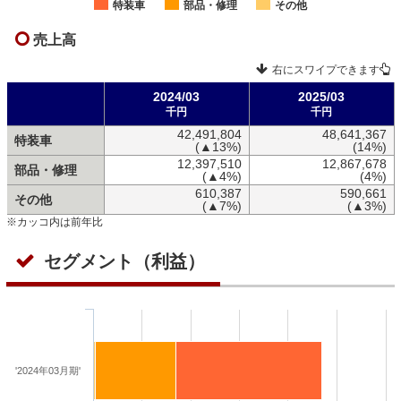
特装車
部品・修理
その他
売上高
右にスワイプできます
2024/03
2025/03
千円
千円
42,491,804
48,641,367
特装車
(▲13%)
(14%)
12,397,510
12,867,678
部品・修理
(▲4%)
(4%)
610,387
590,661
その他
(▲7%)
(▲3%)
※カッコ内は前年比
セグメント（利益）
'2024年03月期'