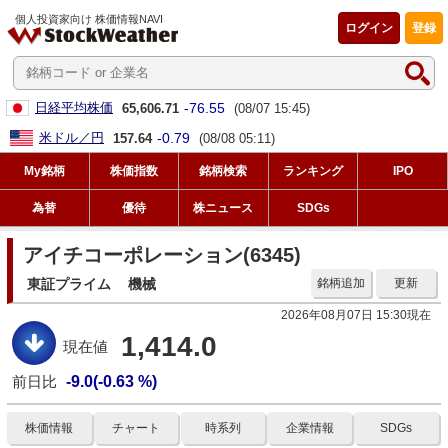
個人投資家向け 株価情報NAVI
ログイン
登録
-76.55
日経平均株価
65,606.71
(08/07 15:45)
-0.79
米ドル／円
157.64
(08/08 05:11)
My銘柄
株価指数
銘柄検索
ランキング
IPO
為替
優待
株ニュース
SDGs
アイチコーポレーション(6345)
東証プライム
機械
銘柄追加
更新
2026年08月07日 15:30現在
1,414.0
現在値
前日比
-9.0(-0.63 %)
株価情報
チャート
時系列
企業情報
SDGs