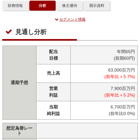
財務情報
分析
株主優待
開示資料
セグメント情報
見通し分析
配当
年間65円
目標
(前期60円)
63,000百万円
売上高
(前年比＋5.7%)
通期予想
営業
7,900百万円
利益
(前年比＋5.2%)
当期
6,700百万円
純利益
(前年比0.0%)
想定為替レー
ト