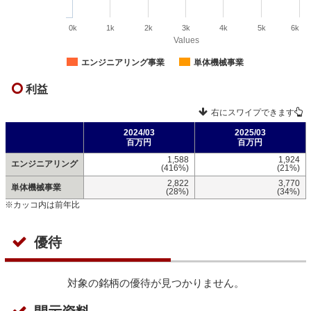
0k
1k
2k
3k
4k
5k
6k
Values
エンジニアリング事業
単体機械事業
利益
右にスワイプできます
2024/03
2025/03
百万円
百万円
1,588
1,924
エンジニアリング
(416%)
(21%)
2,822
3,770
単体機械事業
(28%)
(34%)
※カッコ内は前年比
優待
対象の銘柄の優待が見つかりません。