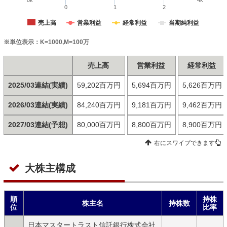
0k
4k
0
1
2
売上高
営業利益
経常利益
当期純利益
※単位表示：K=1000,M=100万
売上高
営業利益
経常利益
2025/03連結(実績)
59,202百万円
5,694百万円
5,626百万円
2026/03連結(実績)
84,240百万円
9,181百万円
9,462百万円
2027/03連結(予想)
80,000百万円
8,800百万円
8,900百万円
右にスワイプできます
大株主構成
順
持株
株主名
持株数
位
比率
日本マスタートラスト信託銀行株式会社