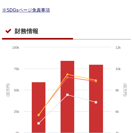
※SDGsページ免責事項
財務情報
100k
12k
75k
10k
(百万円)
(百万円)
50k
8k
25k
6k