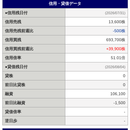
信用・貸借データ
●信用残日付
(2026/07/31)
信用売残
13,600株
信用売残前週比
-500株
信用買残
693,700株
信用買残前週比
+39,900株
信用倍率
51.01倍
●貸借残日付
(2026/08/04)
貸株
0
前日比貸株
0
融資
106,100
前日比融資
-1,500
貸借倍率
-
逆日歩
-