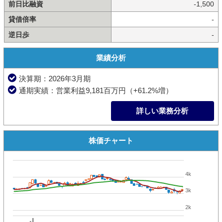
前日比融資
-1,500
貸借倍率
-
逆日歩
-
業績分析
決算期：2026年3月期
通期実績：営業利益9,181百万円（+61.2%増）
詳しい業務分析
株価チャート
4k
3k
2k