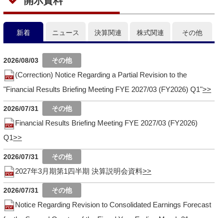
開示資料
新着
ニュース
決算関連
株式関連
その他
2026/08/03
(Correction) Notice Regarding a Partial Revision to the
"Financial Results Briefing Meeting FYE 2027/03 (FY2026) Q1"
2026/07/31
Financial Results Briefing Meeting FYE 2027/03 (FY2026)
Q1
2026/07/31
2027年3月期第1四半期 決算説明会資料
2026/07/31
Notice Regarding Revision to Consolidated Earnings Forecast