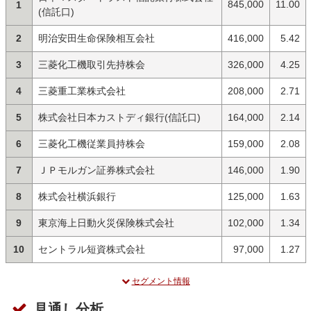
845,000
11.00
1
(信託口)
2
明治安田生命保険相互会社
416,000
5.42
3
三菱化工機取引先持株会
326,000
4.25
4
三菱重工業株式会社
208,000
2.71
5
株式会社日本カストディ銀行(信託口)
164,000
2.14
6
三菱化工機従業員持株会
159,000
2.08
7
ＪＰモルガン証券株式会社
146,000
1.90
8
株式会社横浜銀行
125,000
1.63
9
東京海上日動火災保険株式会社
102,000
1.34
10
セントラル短資株式会社
97,000
1.27
セグメント情報
見通し分析