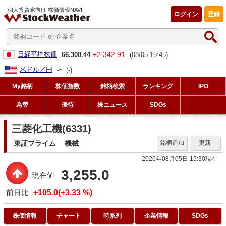
個人投資家向け 株価情報NAVI
ログイン
登録
+2,342.91
日経平均株価
66,300.44
(08/05 15:45)
-
米ドル／円
-
(-)
My銘柄
株価指数
銘柄検索
ランキング
IPO
為替
優待
株ニュース
SDGs
三菱化工機(6331)
東証プライム
機械
銘柄追加
更新
2026年08月05日 15:30現在
3,255.0
現在値
前日比
+105.0(+3.33 %)
株価情報
チャート
時系列
企業情報
SDGs