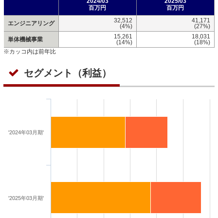
2024/03
2025/03
百万円
百万円
32,512
41,171
エンジニアリング
(4%)
(27%)
15,261
18,031
単体機械事業
(14%)
(18%)
※カッコ内は前年比
セグメント（利益）
'2024年03月期'
'2025年03月期'