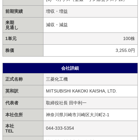
前期実績
増収・増益
来期
減収・減益
見通し
1単元
100株
株価
3,255.0円
会社詳細
正式名称
三菱化工機
英和訳
MITSUBISHI KAKOKI KAISHA, LTD.
代表者
取締役社長 田中利一
本社住所
神奈川県川崎市川崎区大川町2-1
本社
044-333-5354
TEL