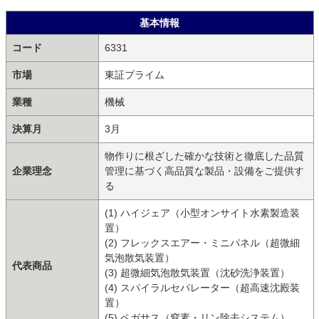
基本情報
コード
6331
市場
東証プライム
業種
機械
決算月
3月
物作りに根ざした確かな技術と徹底した品質
企業理念
管理に基づく高品質な製品・設備をご提供す
る
(1) ハイジェア（小型オンサイト水素製造装
置）
(2) フレックスエアー・ミニパネル（超微細
気泡散気装置）
代表商品
(3) 超微細気泡散気装置（沈砂洗浄装置）
(4) スパイラルセパレーター（超高速沈殿装
置）
(5) ペガサス（窒素・リン除去システム）