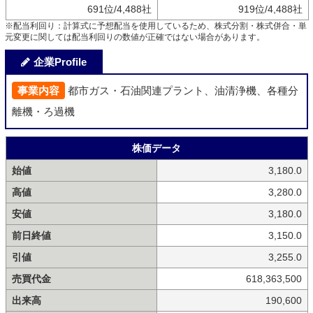
691位/4,488社
919位/4,488社
※配当利回り：計算式に予想配当を使用しているため、株式分割・株式併合・単
元変更に関しては配当利回りの数値が正確ではない場合があります。
企業Profile
事業内容
都市ガス・石油関連プラント、油清浄機、各種分
離機・ろ過機
株価データ
始値
3,180.0
高値
3,280.0
安値
3,180.0
前日終値
3,150.0
引値
3,255.0
売買代金
618,363,500
出来高
190,600