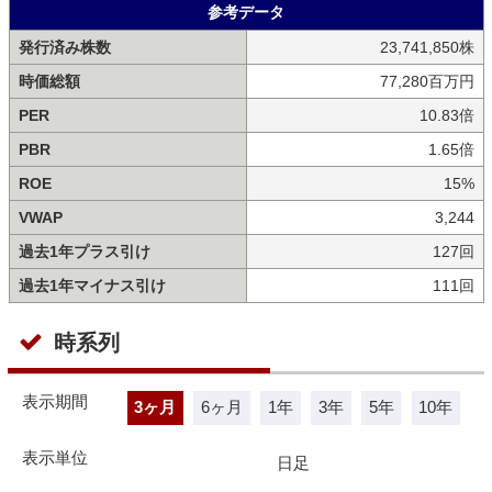
参考データ
発行済み株数
23,741,850株
時価総額
77,280百万円
PER
10.83倍
PBR
1.65倍
ROE
15%
VWAP
3,244
過去1年プラス引け
127回
過去1年マイナス引け
111回
時系列
表示期間
3ヶ月
6ヶ月
1年
3年
5年
10年
表示単位
日足