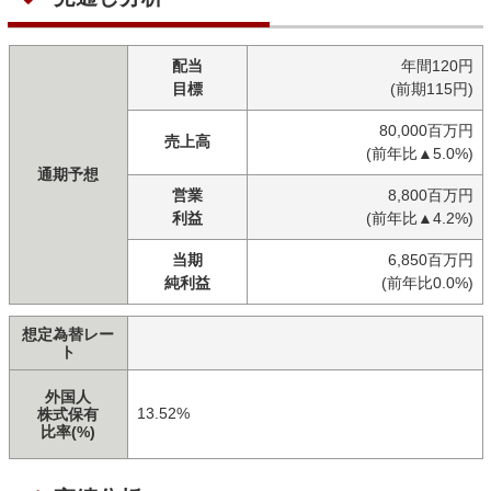
配当
年間120円
目標
(前期115円)
80,000百万円
売上高
(前年比▲5.0%)
通期予想
営業
8,800百万円
利益
(前年比▲4.2%)
当期
6,850百万円
純利益
(前年比0.0%)
想定為替レー
ト
外国人
13.52%
株式保有
比率(%)