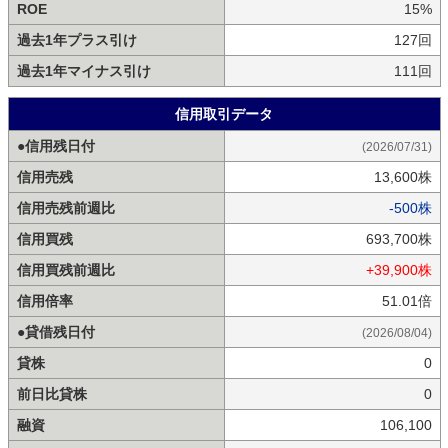
ROE
15%
過去1年プラス引け
127回
過去1年マイナス引け
111回
信用取引データ
●信用残日付
(2026/07/31)
信用売残
13,600株
信用売残前週比
-500株
信用買残
693,700株
信用買残前週比
+39,900株
信用倍率
51.01倍
●貸借残日付
(2026/08/04)
貸株
0
前日比貸株
0
融資
106,100