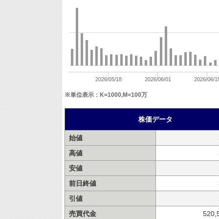
2026/05/18
2026/06/01
2026/06/1
※単位表示：K=1000,M=100万
株価データ
始値
高値
安値
前日終値
引値
売買代金
520,