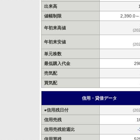
出来高
値幅制限
2,390.0～
年初来高値
(20
年初来安値
(20
単元株数
最低購入代金
29
売気配
買気配
信用・貸借データ
●信用残日付
(20
信用売残
1
信用売残前週比
-
信用買残
52