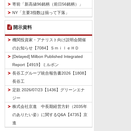
寄前「新高値96銘柄（前日56銘柄）」
NY「主要3指数は揃って下落」
開示資料
機関投資家・アナリスト向け説明会開催
のお知らせ【7084】ＳｍｉｌｅＨＤ
[Delayed] Milbon Published Integrated
Report【4919】ミルボン
長谷工グループ統合報告書2026【1808】
長谷工
定款 2026/07/23【1436】グリーンエナ
ジー
株式会社京進 中長期経営方針（2035年
のありたい姿）に関するQ&A【4735】京
進