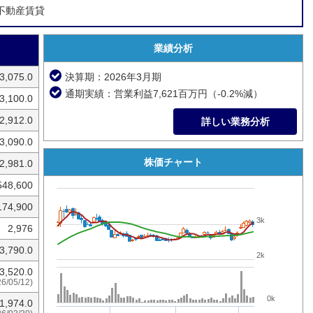
不動産賃貸
業績分析
3,075.0
決算期：2026年3月期
通期実績：営業利益7,621百万円（-0.2%減）
3,100.0
2,912.0
詳しい業務分析
3,090.0
株価チャート
2,981.0
548,600
174,900
3k
2,976
3,790.0
2k
3,520.0
26/05/12)
0k
1,974.0