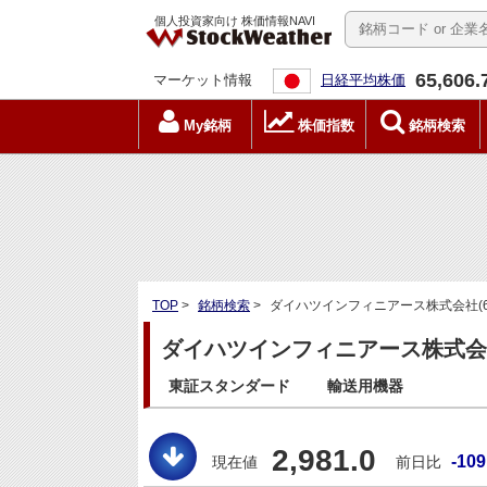
個人投資家向け 株価情報NAVI
65,606.
マーケット情報
日経平均株価
My銘柄
株価指数
銘柄検索
TOP
>
銘柄検索
>
ダイハツインフィニアース株式会社(60
ダイハツインフィニアース株式会社(
東証スタンダード
輸送用機器
2,981.0
-109
現在値
前日比