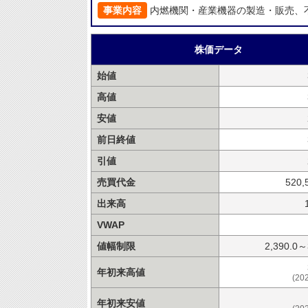
事業内容
内燃機関・産業機器の製造・販売、
株価データ
始値
高値
安値
前日終値
引値
売買代金
520,
出来高
VWAP
値幅制限
2,390.0～
年初来高値
(20
年初来安値