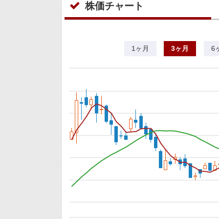
株価チャート
1ヶ月
3ヶ月
6