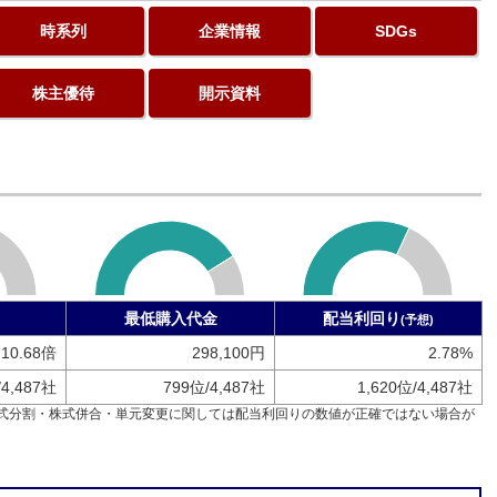
時系列
企業情報
SDGs
株主優待
開示資料
最低購入代金
配当利回り
(予想)
10.68倍
298,100円
2.78%
/4,487社
799位/4,487社
1,620位/4,487社
式分割・株式併合・単元変更に関しては配当利回りの数値が正確ではない場合が