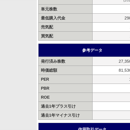
(20
単元株数
最低購入代金
29
売気配
買気配
参考データ
発行済み株数
27,3
時価総額
81,5
PER
PBR
ROE
過去1年プラス引け
過去1年マイナス引け
信用取引データ