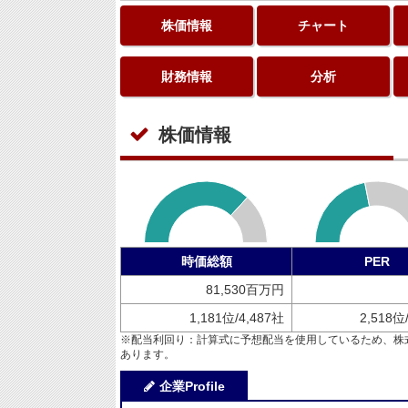
株価情報
チャート
財務情報
分析
株価情報
時価総額
PER
81,530百万円
1,181位/4,487社
2,518位
※配当利回り：計算式に予想配当を使用しているため、株
あります。
企業Profile