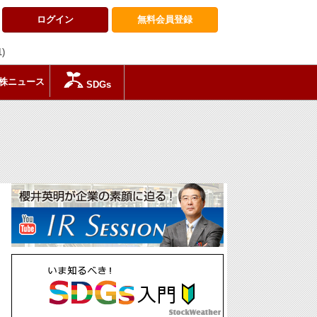
ログイン
無料会員
登録
1)
株ニュース
SDGs