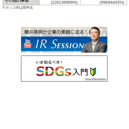
その他の事業
(220138989%)
(99684443%)
※カッコ内は前年比