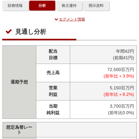
財務情報
分析
株主優待
開示資料
セグメント情報
見通し分析
配当
年間42円
目標
(前期41円)
72,500百万円
売上高
(前年比＋3.9%)
通期予想
営業
5,150百万円
利益
(前年比＋8.2%)
当期
3,700百万円
純利益
(前年比0.0%)
想定為替レー
ト