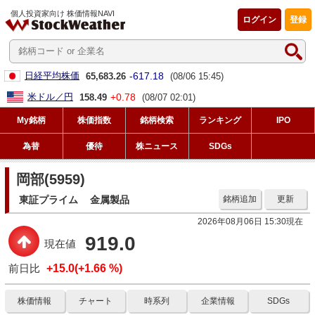
個人投資家向け 株価情報NAVI
ログイン
登録
-617.18
日経平均株価
65,683.26
(08/06 15:45)
+0.78
米ドル／円
158.49
(08/07 02:01)
My銘柄
株価指数
銘柄検索
ランキング
IPO
為替
優待
株ニュース
SDGs
岡部(5959)
東証プライム
金属製品
銘柄追加
更新
2026年08月06日 15:30現在
919.0
現在値
前日比
+15.0(+1.66 %)
株価情報
チャート
時系列
企業情報
SDGs