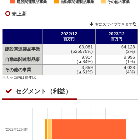
建設関連製品事業
自動車関連製品事業
その他の事業
売上高
右にスワイプできます
2022/12
2023/12
百万円
百万円
63,081
64,128
建設関連製品事業
(525575%)
(2%)
9,914
9,996
自動車関連製品事
(▲84%)
(1%)
3,859
4,028
その他の事業
(▲61%)
(4%)
※カッコ内は前年比
セグメント（利益）
'2022年12月期'