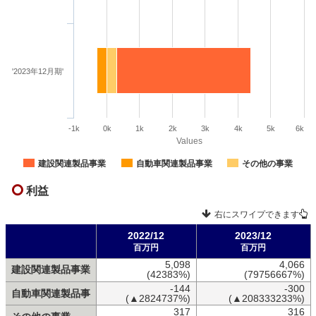
'2023年12月期'
-1k
0k
1k
2k
3k
4k
5k
6k
Values
建設関連製品事業
自動車関連製品事業
その他の事業
利益
右にスワイプできます
2022/12
2023/12
百万円
百万円
5,098
4,066
建設関連製品事業
(42383%)
(79756667%)
-144
-300
自動車関連製品事
(▲2824737%)
(▲208333233%)
317
316