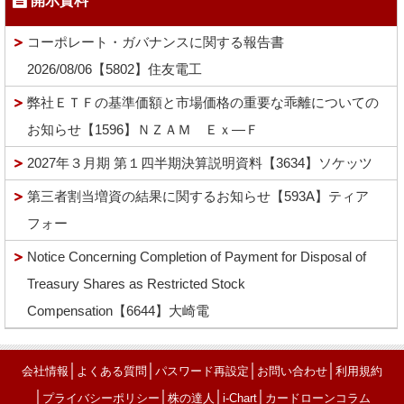
開示資料
コーポレート・ガバナンスに関する報告書
2026/08/06【5802】住友電工
弊社ＥＴＦの基準価額と市場価格の重要な乖離についての
お知らせ【1596】ＮＺＡＭ Ｅｘ―Ｆ
2027年３月期 第１四半期決算説明資料【3634】ソケッツ
第三者割当増資の結果に関するお知らせ【593A】ティア
フォー
Notice Concerning Completion of Payment for Disposal of
Treasury Shares as Restricted Stock
Compensation【6644】大崎電
│
│
│
│
会社情報
よくある質問
パスワード再設定
お問い合わせ
利用規約
│
│
│
│
プライバシーポリシー
株の達人
i-Chart
カードローンコラム