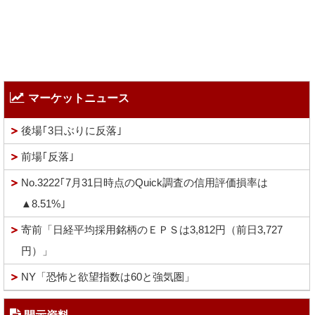
マーケットニュース
後場｢3日ぶりに反落｣
前場｢反落｣
No.3222｢7月31日時点のQuick調査の信用評価損率は
▲8.51%｣
寄前「日経平均採用銘柄のＥＰＳは3,812円（前日3,727
円）」
NY「恐怖と欲望指数は60と強気圏」