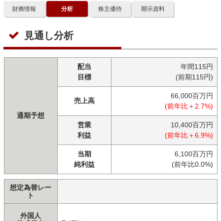
財務情報
分析
株主優待
開示資料
見通し分析
配当
年間115円
目標
(前期115円)
66,000百万円
売上高
(前年比＋2.7%)
通期予想
営業
10,400百万円
利益
(前年比＋6.9%)
当期
6,100百万円
純利益
(前年比0.0%)
想定為替レー
ト
外国人