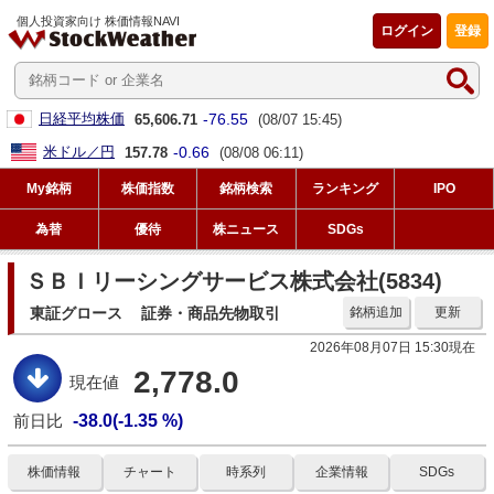
個人投資家向け 株価情報NAVI
ログイン
登録
-76.55
日経平均株価
65,606.71
(08/07 15:45)
-0.66
米ドル／円
157.78
(08/08 06:11)
My銘柄
株価指数
銘柄検索
ランキング
IPO
為替
優待
株ニュース
SDGs
ＳＢＩリーシングサービス株式会社(5834)
東証グロース
証券・商品先物取引
銘柄追加
更新
2026年08月07日 15:30現在
2,778.0
現在値
前日比
-38.0(-1.35 %)
株価情報
チャート
時系列
企業情報
SDGs