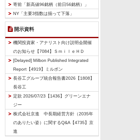
寄前「新高値96銘柄（前日56銘柄）」
NY「主要3指数は揃って下落」
開示資料
機関投資家・アナリスト向け説明会開催
のお知らせ【7084】ＳｍｉｌｅＨＤ
[Delayed] Milbon Published Integrated
Report【4919】ミルボン
長谷工グループ統合報告書2026【1808】
長谷工
定款 2026/07/23【1436】グリーンエナ
ジー
株式会社京進 中長期経営方針（2035年
のありたい姿）に関するQ&A【4735】京
進