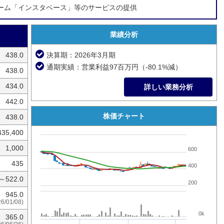
ーム「インスタベース」等のサービスの提供
業績分析
438.0
決算期：2026年3月期
通期実績：営業利益97百万円（-80.1%減）
438.0
434.0
詳しい業務分析
442.0
株価チャート
438.0
435,400
1,000
600
435
400
0～522.0
200
945.0
26/01/08)
0k
365.0