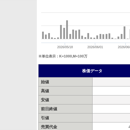
2026/05/18
2026/06/01
2026/06
※単位表示：K=1000,M=100万
株価データ
始値
高値
安値
前日終値
引値
売買代金