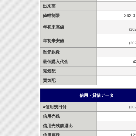
出来高
値幅制限
362.
年初来高値
(20
年初来安値
(20
単元株数
最低購入代金
4
売気配
買気配
信用・貸借データ
●信用残日付
(20
信用売残
信用売残前週比
信用買残
12