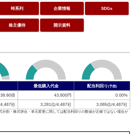
時系列
企業情報
SDGs
株主優待
開示資料
最低購入代金
配当利回り
(予想)
38.80倍
43,800円
0.00%
/4,487社
3,281位/4,487社
3,085位/4,487社
式分割・株式併合・単元変更に関しては配当利回りの数値が正確ではない場合が