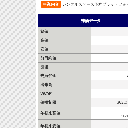
事業内容
レンタルスペース予約プラットフォ
株価データ
始値
高値
安値
前日終値
引値
売買代金
出来高
VWAP
値幅制限
362.
年初来高値
(20
年初来安値