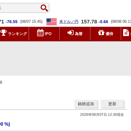
71
157.78
-76.55
(08/07 15:45)
米ドル／円
-0.66
(08/08 06:1
ランキング
IPO
為替
優待
報
銘柄追加
更新
2026年08月07日 12:30現在
90 %)