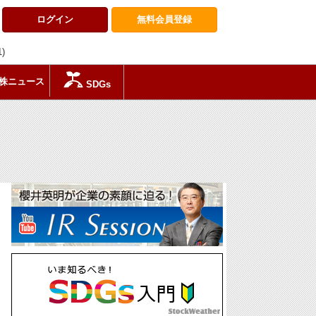
ログイン
無料会員
登録
1)
株ニュース
SDGs