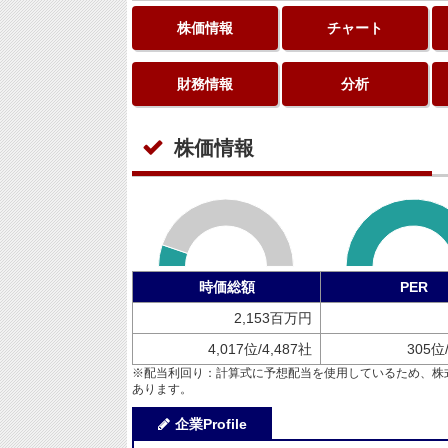
株価情報
チャート
財務情報
分析
株価情報
時価総額
PER
2,153百万円
4,017位/4,487社
305位
※配当利回り：計算式に予想配当を使用しているため、株
あります。
企業Profile