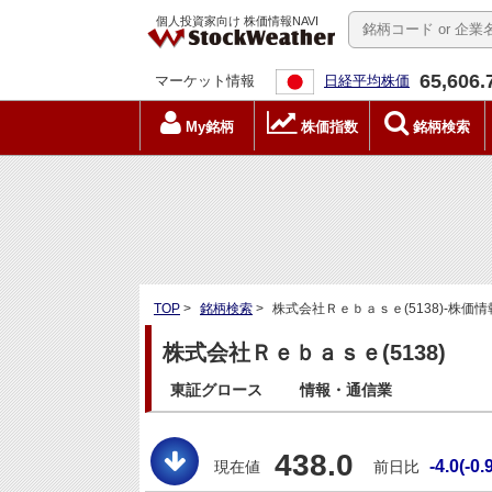
個人投資家向け 株価情報NAVI
65,606.
マーケット情報
日経平均株価
My銘柄
株価指数
銘柄検索
TOP
>
銘柄検索
>
株式会社Ｒｅｂａｓｅ(5138)-株価情
株式会社Ｒｅｂａｓｅ(5138)
東証グロース
情報・通信業
438.0
-4.0(-0.
現在値
前日比