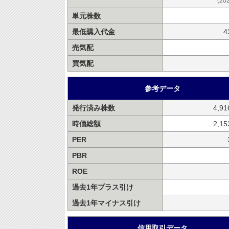
(20
単元株数
最低購入代金
4
売気配
買気配
参考データ
発行済み株数
4,9
時価総額
2,1
PER
PBR
ROE
過去1年プラス引け
過去1年マイナス引け
信用取引データ