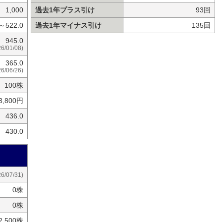
1,000
過去1年プラス引け
93回
0～522.0
過去1年マイナス引け
135回
945.0
26/01/08)
365.0
26/06/26)
100株
3,800円
436.0
430.0
26/07/31)
0株
0株
2,500株