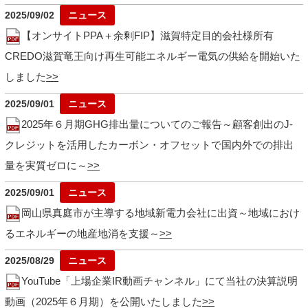
2025/09/02
【オンサイトPPA＋余剰FIP】滋賀特定目的会社様所有
CREDO滋賀竜王向け再生可能エネルギー電気の供給を開始いた
しました
2025/09/01
2025年６月期GHG排出量についてのご報告～顧客創出のJ-
クレジットを活用したカーボン・オフセットで国内外での排出
量を実質ゼロに～
2025/09/01
岡山県真庭市が主導する地域新電力会社に出資～地域におけ
るエネルギーの地産地消を支援～
2025/08/29
YouTube「上場企業IR動画チャンネル」にて当社の決算説明
動画（2025年６月期）を公開いたしました