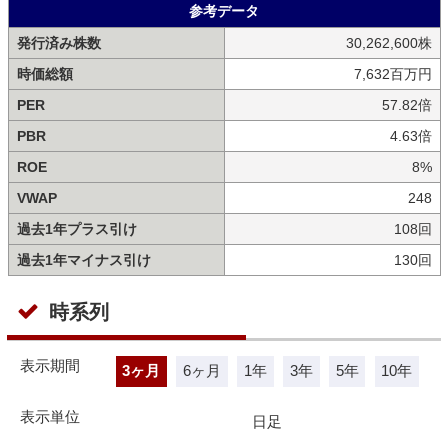
参考データ
発行済み株数
30,262,600株
時価総額
7,632百万円
PER
57.82倍
PBR
4.63倍
ROE
8%
VWAP
248
過去1年プラス引け
108回
過去1年マイナス引け
130回
時系列
表示期間
3ヶ月
6ヶ月
1年
3年
5年
10年
表示単位
日足