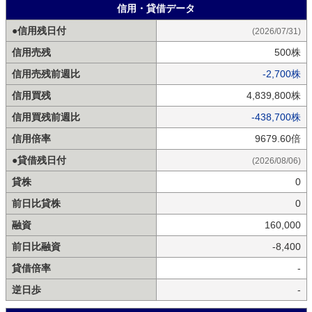
信用・貸借データ
●信用残日付
(2026/07/31)
信用売残
500株
信用売残前週比
-2,700株
信用買残
4,839,800株
信用買残前週比
-438,700株
信用倍率
9679.60倍
●貸借残日付
(2026/08/06)
貸株
0
前日比貸株
0
融資
160,000
前日比融資
-8,400
貸借倍率
-
逆日歩
-