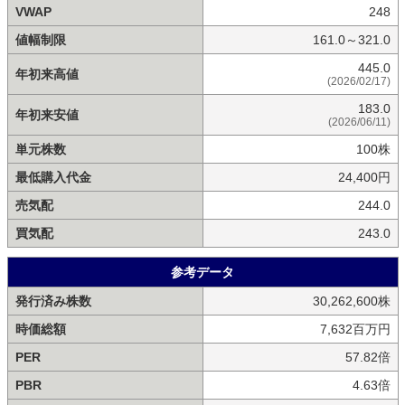
VWAP
248
値幅制限
161.0～321.0
445.0
年初来高値
(2026/02/17)
183.0
年初来安値
(2026/06/11)
単元株数
100株
最低購入代金
24,400円
売気配
244.0
買気配
243.0
参考データ
発行済み株数
30,262,600株
時価総額
7,632百万円
PER
57.82倍
PBR
4.63倍