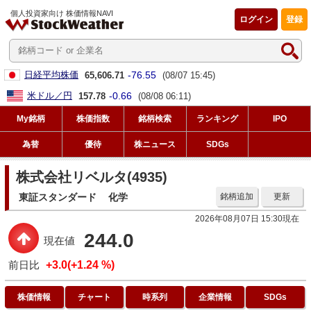
個人投資家向け 株価情報NAVI
ログイン
登録
-76.55
日経平均株価
65,606.71
(08/07 15:45)
-0.66
米ドル／円
157.78
(08/08 06:11)
My銘柄
株価指数
銘柄検索
ランキング
IPO
為替
優待
株ニュース
SDGs
株式会社リベルタ(4935)
東証スタンダード
化学
銘柄追加
更新
2026年08月07日 15:30現在
244.0
現在値
前日比
+3.0(+1.24 %)
株価情報
チャート
時系列
企業情報
SDGs