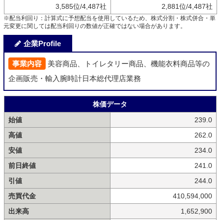
3,585位/4,487社
2,881位/4,487社
※配当利回り：計算式に予想配当を使用しているため、株式分割・株式併合・単
元変更に関しては配当利回りの数値が正確ではない場合があります。
企業Profile
事業内容
美容商品、トイレタリー商品、機能衣料商品等の
企画販売・輸入腕時計日本総代理店業務
株価データ
始値
239.0
高値
262.0
安値
234.0
前日終値
241.0
引値
244.0
売買代金
410,594,000
出来高
1,652,900