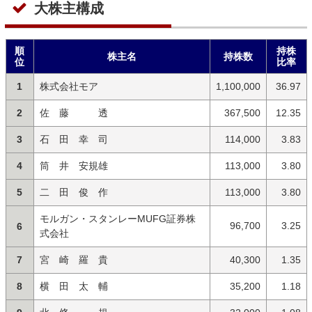
大株主構成
順
持株
株主名
持株数
位
比率
1
株式会社モア
1,100,000
36.97
2
佐 藤 透
367,500
12.35
3
石 田 幸 司
114,000
3.83
4
筒 井 安規雄
113,000
3.80
5
二 田 俊 作
113,000
3.80
モルガン・スタンレーMUFG証券株
96,700
3.25
6
式会社
7
宮 崎 羅 貴
40,300
1.35
8
横 田 太 輔
35,200
1.18