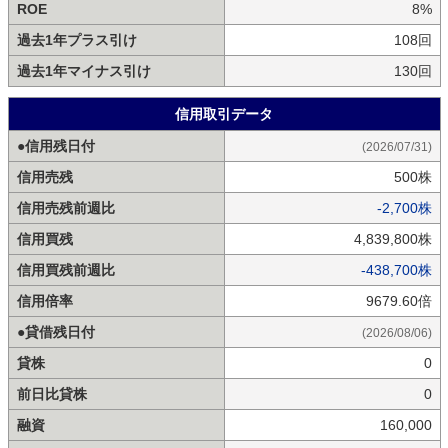
ROE
8%
過去1年プラス引け
108回
過去1年マイナス引け
130回
信用取引データ
●信用残日付
(2026/07/31)
信用売残
500株
信用売残前週比
-2,700株
信用買残
4,839,800株
信用買残前週比
-438,700株
信用倍率
9679.60倍
●貸借残日付
(2026/08/06)
貸株
0
前日比貸株
0
融資
160,000