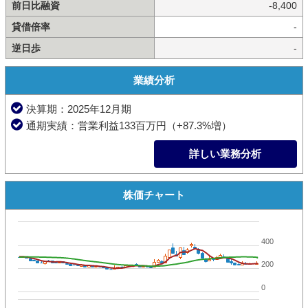
前日比融資
-8,400
貸借倍率
-
逆日歩
-
業績分析
決算期：2025年12月期
通期実績：営業利益133百万円（+87.3%増）
詳しい業務分析
株価チャート
400
200
0