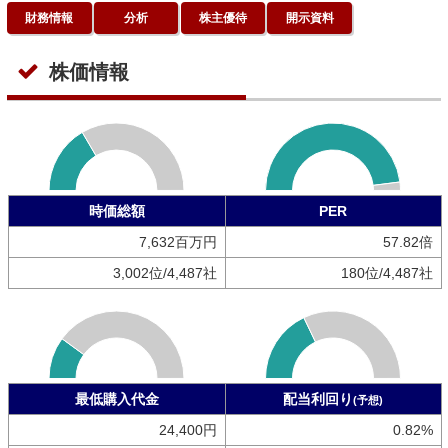
財務情報
分析
株主優待
開示資料
株価情報
時価総額
PER
7,632百万円
57.82倍
3,002位/4,487社
180位/4,487社
最低購入代金
配当利回り
(予想)
24,400円
0.82%