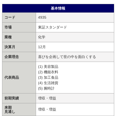
基本情報
コード
4935
市場
東証スタンダード
業種
化学
決算月
12月
企業理念
喜びを企画して世の中を面白くする
(1) 美容製品
(2) 機能衣料
代表商品
(3) 加工食品
(4) 生活雑貨
(5) 腕時計
前期実績
増収・増益
来期
増収・増益
見通し