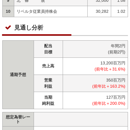
9
北 條 規
32,000
1.08
10
リベルタ従業員持株会
30,282
1.02
見通し分析
配当
年間2円
目標
(前期2円)
13,200百万円
売上高
(前年比＋31.6%)
通期予想
営業
350百万円
利益
(前年比＋163.2%)
当期
127百万円
純利益
(前年比＋200.0%)
想定為替レー
ト