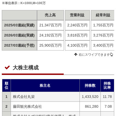
※単位表示：K=1000,M=100万
売上高
営業利益
経常利益
2025/03連結(実績)
21,347百万円
2,240百万円
1,755百万円
2026/03連結(実績)
24,192百万円
3,818百万円
3,276百万円
2027/03連結(予想)
25,900百万円
4,100百万円
3,400百万円
右にスワイプできます
大株主構成
順
持株
株主名
持株数
位
比率
1
株式会社丸栄
1,433,520
11.78
2
藤田観光株式会社
861,280
7.08