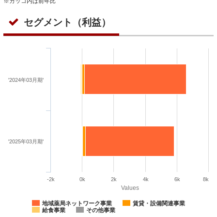
※カッコ内は前年比
セグメント（利益）
'2024年03月期'
'2025年03月期'
-2k
0k
2k
4k
6k
8k
Values
地域薬局ネットワーク事業
賃貸・設備関連事業
給食事業
その他事業