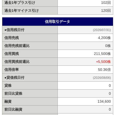
過去1年プラス引け
102回
過去1年マイナス引け
120回
信用取引データ
●信用残日付
(2026/07/31)
信用売残
4,200株
信用売残前週比
0株
信用買残
211,500株
信用買残前週比
+5,500株
信用倍率
50.36倍
●貸借残日付
(2026/08/06)
貸株
0
前日比貸株
0
融資
134,600
前日比融資
0