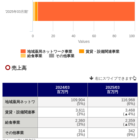
'2025年03月期'
0
20
40
60
80
100
Values
地域薬局ネットワーク事業
賃貸・設備関連事業
給食事業
その他事業
売上高
右にスワイプできます
2024/03
2025/03
百万円
百万円
109,904
116,968
地域薬局ネットワ
(5%)
(6%)
3,611
3,468
賃貸・設備関連事
(3%)
(▲4%)
2,360
2,359
給食事業
(3%)
(▲0%)
314
342
その他事業
(3%)
(9%)