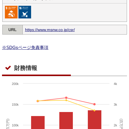
URL
https://www.msnw.co.jp/csr/
※SDGsページ免責事項
財務情報
200k
4k
150k
3k
(百万円)
(百万円)
100k
2k