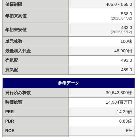
値幅制限
405.0～565.0
558.0
年初来高値
(2026/04/02)
433.0
年初来安値
(2026/05/12)
単元株数
100株
最低購入代金
48,900円
売気配
493.0
買気配
489.0
参考データ
発行済み株数
30,642,600株
時価総額
14,984百万円
PER
14.29倍
PBR
0.83倍
ROE
6%