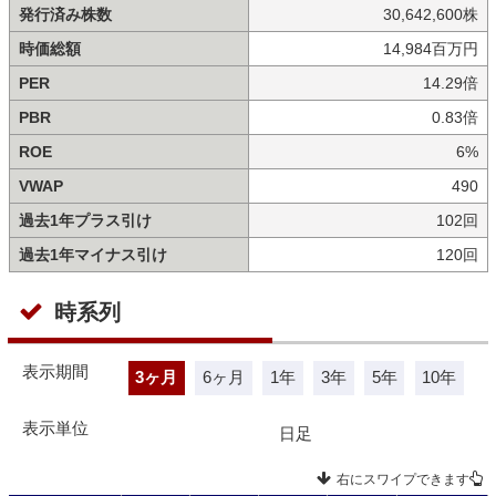
発行済み株数
30,642,600株
時価総額
14,984百万円
PER
14.29倍
PBR
0.83倍
ROE
6%
VWAP
490
過去1年プラス引け
102回
過去1年マイナス引け
120回
時系列
表示期間
3ヶ月
6ヶ月
1年
3年
5年
10年
表示単位
日足
右にスワイプできます