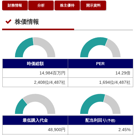
財務情報
分析
株主優待
開示資料
株価情報
時価総額
PER
14,984百万円
14.29倍
2,408位/4,487社
1,694位/4,487社
最低購入代金
配当利回り
(予想)
48,900円
2.45%