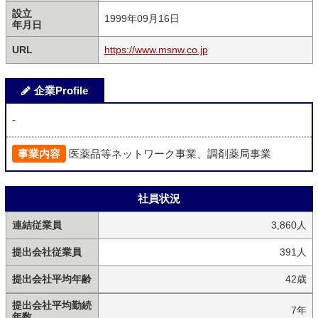
設立
1999年09月16日
年月日
URL
https://www.msnw.co.jp
企業Profile
-
事業内容
医薬品等ネットワーク事業、調剤薬局事業
社員状況
連結従業員
3,860人
提出会社従業員
391人
提出会社平均年齢
42歳
提出会社平均勤続
7年
年数