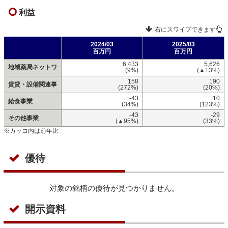
利益
右にスワイプできます
2024/03
2025/03
百万円
百万円
6,433
5,626
地域薬局ネットワ
(9%)
(▲13%)
158
190
賃貸・設備関連事
(272%)
(20%)
-43
10
給食事業
(34%)
(123%)
-43
-29
その他事業
(▲95%)
(33%)
※カッコ内は前年比
優待
対象の銘柄の優待が見つかりません。
開示資料