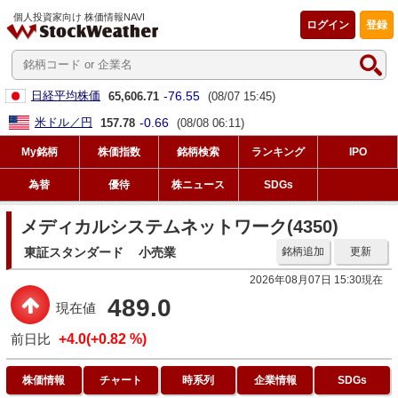
個人投資家向け 株価情報NAVI
ログイン
登録
-76.55
日経平均株価
65,606.71
(08/07 15:45)
-0.66
米ドル／円
157.78
(08/08 06:11)
My銘柄
株価指数
銘柄検索
ランキング
IPO
為替
優待
株ニュース
SDGs
メディカルシステムネットワーク(4350)
東証スタンダード
小売業
銘柄追加
更新
2026年08月07日 15:30現在
489.0
現在値
前日比
+4.0(+0.82 %)
株価情報
チャート
時系列
企業情報
SDGs