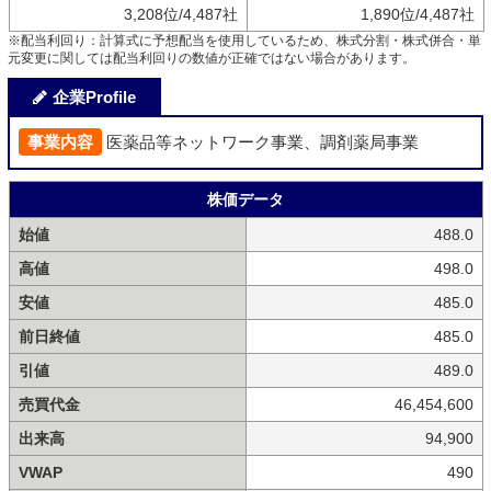
3,208位/4,487社
1,890位/4,487社
※配当利回り：計算式に予想配当を使用しているため、株式分割・株式併合・単
元変更に関しては配当利回りの数値が正確ではない場合があります。
企業Profile
事業内容
医薬品等ネットワーク事業、調剤薬局事業
株価データ
始値
488.0
高値
498.0
安値
485.0
前日終値
485.0
引値
489.0
売買代金
46,454,600
出来高
94,900
VWAP
490