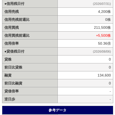
●信用残日付
(2026/07/31)
信用売残
4,200株
信用売残前週比
0株
信用買残
211,500株
信用買残前週比
+5,500株
信用倍率
50.36倍
●貸借残日付
(2026/08/06)
貸株
0
前日比貸株
0
融資
134,600
前日比融資
0
貸借倍率
-
逆日歩
-
参考データ