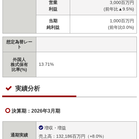
営業
3,000百万円
利益
(前年比▲9.5%)
当期
1,000百万円
純利益
(前年比0.0%)
想定為替レー
ト
外国人
13.71%
株式保有
比率(%)
実績分析
決算期：2026年3月期
増収・増益
通期実績
売上高：132,186百万円（+8.0%）