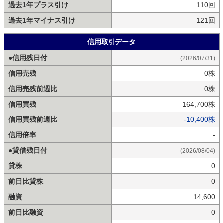
過去1年プラス引け
110回
過去1年マイナス引け
121回
信用取引データ
●信用残日付
(2026/07/31)
信用売残
0株
信用売残前週比
0株
信用買残
164,700株
信用買残前週比
-10,400株
信用倍率
-
●貸借残日付
(2026/08/04)
貸株
0
前日比貸株
0
融資
14,600
前日比融資
0