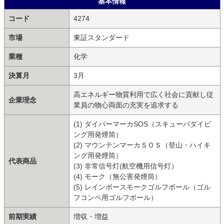
基本情報
コード
4274
市場
東証スタンダード
業種
化学
決算月
3月
高エネルギー物質利用で広く社会に貢献し従
企業理念
業員の物心両面の充実を追求する
(1) ダイバーマーカSOS（スキューバダイビ
ング用発煙筒）
(2) マウンテンマーカＳＯＳ（登山・ハイキ
ング用発煙筒）
代表商品
(3) 非常信号灯(航空機用信号灯）
(4) モーク（無公害発煙筒）
(5) レインボースモークゴルフボール（ゴル
フコンペ用ゴルフボール）
前期実績
増収・増益