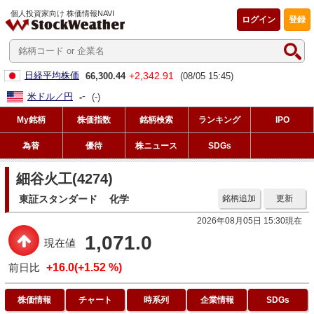
個人投資家向け 株価情報NAVI
ログイン
登録
+2,342.91
日経平均株価
66,300.44
(08/05 15:45)
-
米ドル／円
-
(-)
My銘柄
株価指数
銘柄検索
ランキング
IPO
為替
優待
株ニュース
SDGs
細谷火工(4274)
東証スタンダード
化学
銘柄追加
更新
2026年08月05日 15:30現在
1,071.0
現在値
前日比
+16.0(+1.52 %)
株価情報
チャート
時系列
企業情報
SDGs