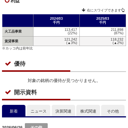
利益
右にスワイプできます
2024/03
2025/03
千円
千円
113,417
211,898
火工品事業
(22%)
(87%)
121,242
118,232
賃貸事業
(▲3%)
(▲2%)
※カッコ内は前年比
優待
対象の銘柄の優待が見つかりません。
開示資料
新着
ニュース
決算関連
株式関連
その他
2026/06/26