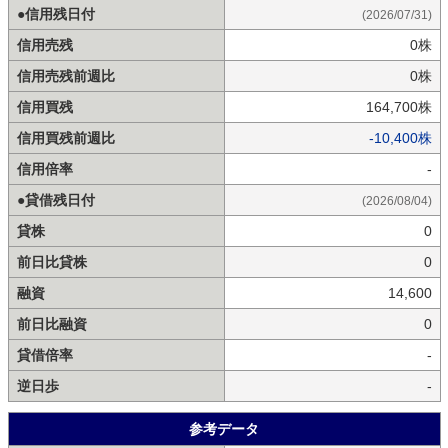
●信用残日付
(2026/07/31)
信用売残
0株
信用売残前週比
0株
信用買残
164,700株
信用買残前週比
-10,400株
信用倍率
-
●貸借残日付
(2026/08/04)
貸株
0
前日比貸株
0
融資
14,600
前日比融資
0
貸借倍率
-
逆日歩
-
参考データ