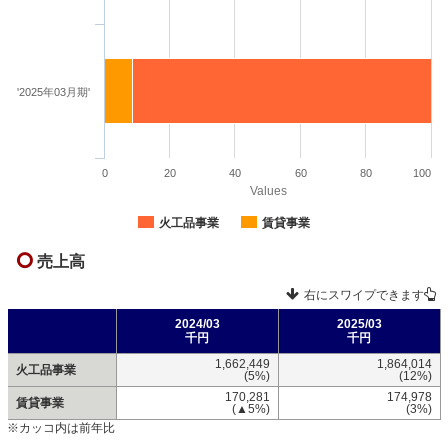
'2025年03月期'
0
20
40
60
80
100
Values
火工品事業
賃貸事業
売上高
右にスワイプできます
2024/03
2025/03
千円
千円
1,662,449
1,864,014
火工品事業
(5%)
(12%)
170,281
174,978
賃貸事業
(▲5%)
(3%)
※カッコ内は前年比