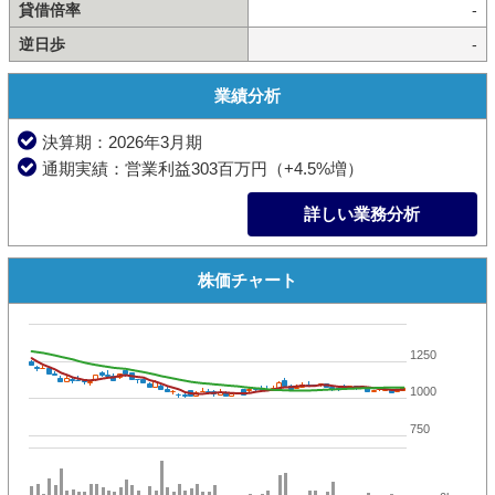
貸借倍率
-
逆日歩
-
業績分析
決算期：2026年3月期
通期実績：営業利益303百万円（+4.5%増）
詳しい業務分析
株価チャート
1250
1000
750