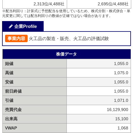
2,313位/4,488社
2,695位/4,488社
※配当利回り：計算式に予想配当を使用しているため、株式分割・株式併合・単
元変更に関しては配当利回りの数値が正確ではない場合があります。
企業Profile
事業内容
火工品の製造・販売、火工品の評価試験
株価データ
始値
1,055.0
高値
1,075.0
安値
1,055.0
前日終値
1,055.0
引値
1,071.0
売買代金
16,129,900
出来高
15,100
VWAP
1,068