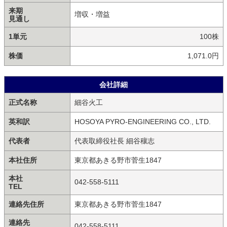
来期
増収・増益
見通し
1単元
100株
株価
1,071.0円
会社詳細
正式名称
細谷火工
英和訳
HOSOYA PYRO-ENGINEERING CO., LTD.
代表者
代表取締役社長 細谷穰志
本社住所
東京都あきる野市菅生1847
本社
042-558-5111
TEL
連絡先住所
東京都あきる野市菅生1847
連絡先
042-558-5111