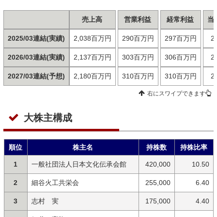
売上高
営業利益
経常利益
当
2025/03連結(実績)
2,038百万円
290百万円
297百万円
2
2026/03連結(実績)
2,137百万円
303百万円
306百万円
2
2027/03連結(予想)
2,180百万円
310百万円
310百万円
2
右にスワイプできます
大株主構成
順位
株主名
持株数
持株比率
1
一般社団法人日本文化伝承会館
420,000
10.50
2
細谷火工共栄会
255,000
6.40
3
志村 実
175,000
4.40