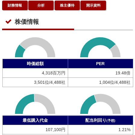
財務情報
分析
株主優待
開示資料
株価情報
時価総額
PER
4,318百万円
19.48倍
3,501位/4,488社
1,004位/4,488社
最低購入代金
配当利回り
(予想)
107,100円
1.21%