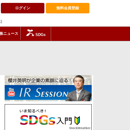
ログイン
無料会員
登録
1)
株ニュース
SDGs