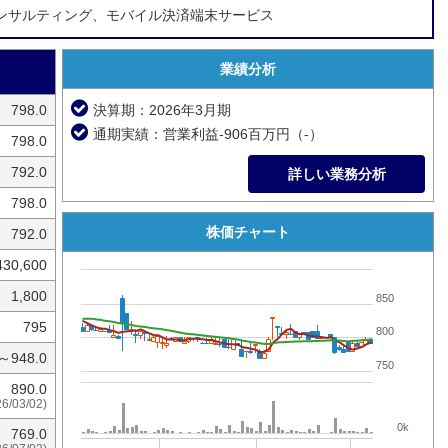
ンサルティング、モバイル決済端末サービス
業績分析
798.0
決算期：2026年3月期
通期実績：営業利益-906百万円（-）
798.0
792.0
詳しい業務分析
798.0
株価チャート
792.0
430,600
1,800
850
795
800
0～948.0
750
890.0
26/03/02)
0k
769.0