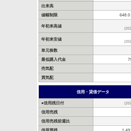
出来高
値幅制限
648.
年初来高値
(20
年初来安値
(20
単元株数
最低購入代金
7
売気配
買気配
信用・貸借データ
●信用残日付
(20
信用売残
信用売残前週比
信用買残
1,4