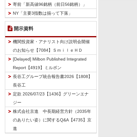
寄前「新高値96銘柄（前日56銘柄）」
NY「主要3指数は揃って下落」
開示資料
機関投資家・アナリスト向け説明会開催
のお知らせ【7084】ＳｍｉｌｅＨＤ
[Delayed] Milbon Published Integrated
Report【4919】ミルボン
長谷工グループ統合報告書2026【1808】
長谷工
定款 2026/07/23【1436】グリーンエナ
ジー
株式会社京進 中長期経営方針（2035年
のありたい姿）に関するQ&A【4735】京
進