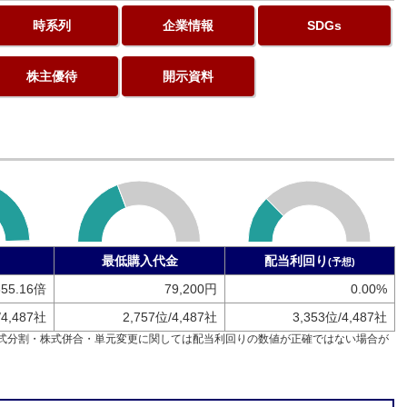
時系列
企業情報
SDGs
株主優待
開示資料
最低購入代金
配当利回り
(予想)
355.16倍
79,200円
0.00%
/4,487社
2,757位/4,487社
3,353位/4,487社
式分割・株式併合・単元変更に関しては配当利回りの数値が正確ではない場合が