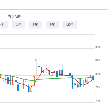
表示期間
ヶ月
1年
3年
5年
10年
850
825
800
775
750