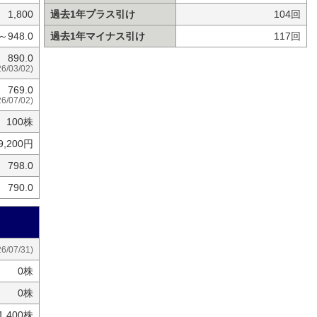
1,800
過去1年プラス引け
104回
0～948.0
過去1年マイナス引け
117回
890.0
26/03/02)
769.0
26/07/02)
100株
9,200円
798.0
790.0
26/07/31)
0株
0株
91,400株