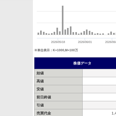
2026/05/18
2026/06/01
2026/06
※単位表示：K=1000,M=100万
株価データ
始値
高値
安値
前日終値
引値
売買代金
1,