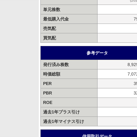
(20
単元株数
最低購入代金
7
売気配
買気配
参考データ
発行済み株数
8,9
時価総額
7,0
PER
3
PBR
3
ROE
過去1年プラス引け
過去1年マイナス引け
信用取引データ