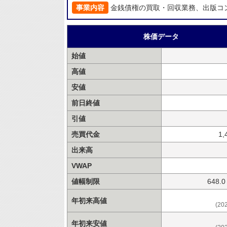
事業内容
金銭債権の買取・回収業務、出版コ
株価データ
始値
高値
安値
前日終値
引値
売買代金
1,
出来高
VWAP
値幅制限
648.
年初来高値
(20
年初来安値