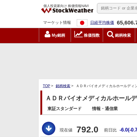
個人投資家向け 株価情報NAVI
65,606.
マーケット情報
日経平均株価
My銘柄
株価指数
銘柄検索
TOP
>
銘柄検索
>
ＡＤＲバイオメディカルホールディング
ＡＤＲバイオメディカルホールディ
東証スタンダード
情報・通信業
792.0
-6.0(-0.
現在値
前日比