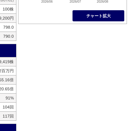
26/07/02)
2026/06
2026/07
2026/08
100株
チャート拡大
9,200円
798.0
790.0
29,419株
72百万円
55.16倍
20.65倍
91%
104回
117回