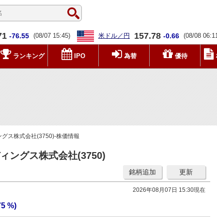
71
157.78
-76.55
(08/07 15:45)
米ドル／円
-0.66
(08/08 06:1
ランキング
IPO
為替
優待
ス株式会社(3750)-株価情報
ングス株式会社(3750)
銘柄追加
更新
2026年08月07日 15:30現在
75 %)