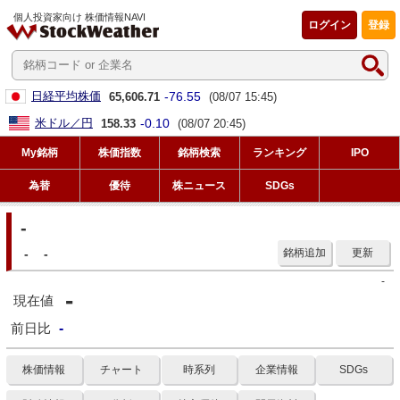
個人投資家向け 株価情報NAVI
ログイン
登録
-76.55
日経平均株価
65,606.71
(08/07 15:45)
-0.10
米ドル／円
158.33
(08/07 20:45)
My銘柄
株価指数
銘柄検索
ランキング
IPO
為替
優待
株ニュース
SDGs
-
-
-
銘柄追加
更新
-
-
現在値
前日比
-
株価情報
チャート
時系列
企業情報
SDGs