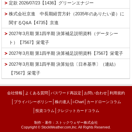
定款 2026/07/23【1436】グリーンエナジー
株式会社京進 中長期経営方針（2035年のありたい姿）に
関するQ&A【4735】京進
2027年3月期 第1四半期 決算補足説明資料（データシー
ト）【7567】栄電子
2027年3月期 第1四半期 決算補足説明資料【7567】栄電子
2027年3月期 第1四半期 決算短信〔日本基準〕（連結）
【7567】栄電子
│
│
│
│
会社情報
よくある質問
パスワード再設定
お問い合わせ
利用規約
│
│
│
│
プライバシーポリシー
株の達人
i-Chart
カードローンコラム
│
│
投資コラム
クレジットカードコラム
制作・著作：ストックウェザー株式会社
Copyright © StockWeather.com,Inc. All Rights Reserved.