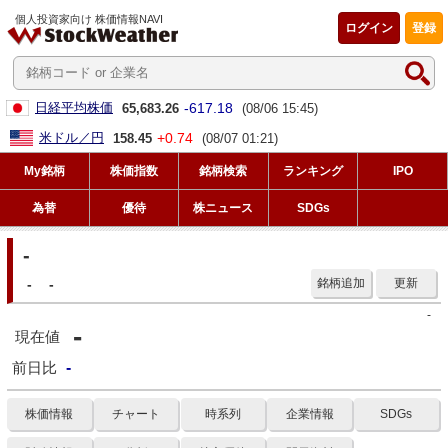
個人投資家向け 株価情報NAVI
ログイン
登録
-617.18
日経平均株価
65,683.26
(08/06 15:45)
+0.74
米ドル／円
158.45
(08/07 01:21)
My銘柄
株価指数
銘柄検索
ランキング
IPO
為替
優待
株ニュース
SDGs
-
-
-
銘柄追加
更新
-
-
現在値
前日比
-
株価情報
チャート
時系列
企業情報
SDGs