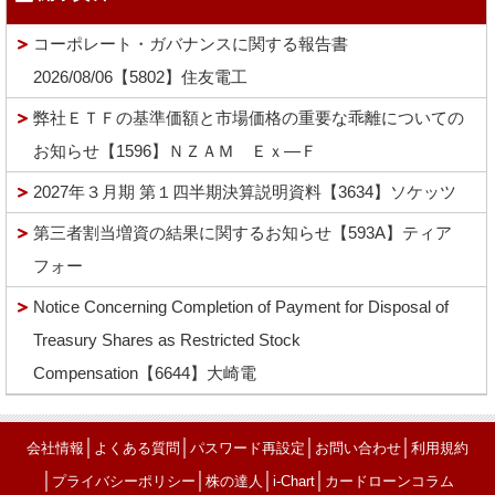
コーポレート・ガバナンスに関する報告書
2026/08/06【5802】住友電工
弊社ＥＴＦの基準価額と市場価格の重要な乖離についての
お知らせ【1596】ＮＺＡＭ Ｅｘ―Ｆ
2027年３月期 第１四半期決算説明資料【3634】ソケッツ
第三者割当増資の結果に関するお知らせ【593A】ティア
フォー
Notice Concerning Completion of Payment for Disposal of
Treasury Shares as Restricted Stock
Compensation【6644】大崎電
│
│
│
│
会社情報
よくある質問
パスワード再設定
お問い合わせ
利用規約
│
│
│
│
プライバシーポリシー
株の達人
i-Chart
カードローンコラム