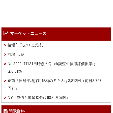
マーケットニュース
後場｢3日ぶりに反落｣
前場｢反落｣
No.3222｢7月31日時点のQuick調査の信用評価損率は
▲8.51%｣
寄前「日経平均採用銘柄のＥＰＳは3,812円（前日3,727
円）」
NY「恐怖と欲望指数は60と強気圏」
開示資料