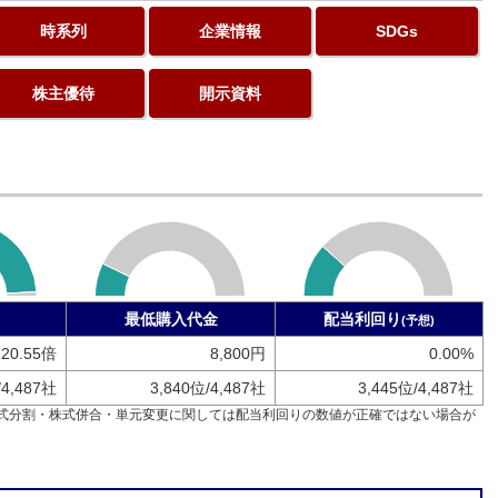
時系列
企業情報
SDGs
株主優待
開示資料
最低購入代金
配当利回り
(予想)
120.55倍
8,800円
0.00%
/4,487社
3,840位/4,487社
3,445位/4,487社
式分割・株式併合・単元変更に関しては配当利回りの数値が正確ではない場合が