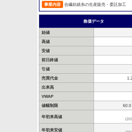
事業内容
合繊紡績糸の生産販売・委託加工
株価データ
始値
高値
安値
前日終値
引値
売買代金
1,
出来高
VWAP
値幅制限
60.
年初来高値
(20
年初来安値