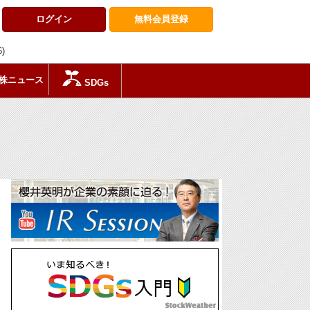
ログイン
無料会員
登録
6)
株ニュース
SDGs