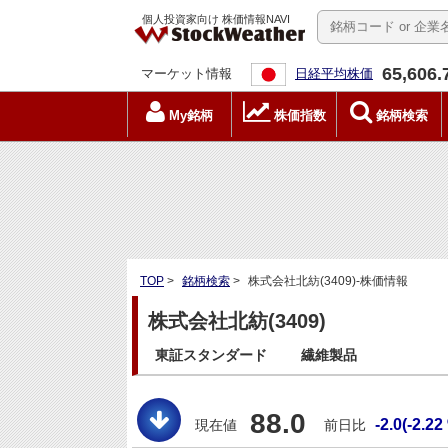
個人投資家向け 株価情報NAVI
65,606.
マーケット情報
日経平均株価
My銘柄
株価指数
銘柄検索
TOP
>
銘柄検索
>
株式会社北紡(3409)-株価情報
株式会社北紡(3409)
東証スタンダード
繊維製品
88.0
-2.0(-2.22
現在値
前日比