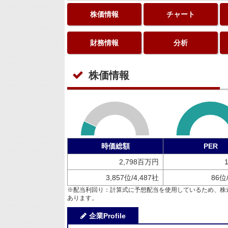
株価情報
チャート
財務情報
分析
株価情報
時価総額
PER
2,798百万円
3,857位/4,487社
86位
※配当利回り：計算式に予想配当を使用しているため、株
あります。
企業Profile