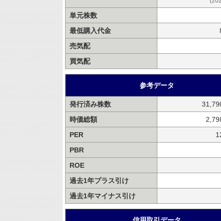
(20
単元株数
最低購入代金
売気配
買気配
参考データ
発行済み株数
31,7
時価総額
2,7
PER
1
PBR
ROE
過去1年プラス引け
過去1年マイナス引け
信用取引データ