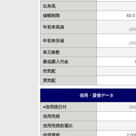
出来高
値幅制限
60.
年初来高値
(20
年初来安値
(20
単元株数
最低購入代金
売気配
買気配
信用・貸借データ
●信用残日付
(20
信用売残
信用売残前週比
信用買残
2,0