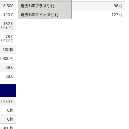
13,500
過去1年プラス引け
98回
0～120.0
過去1年マイナス引け
127回
162.0
26/01/29)
78.0
26/07/03)
100株
8,800円
89.0
88.0
26/07/31)
0株
0株
26,900株