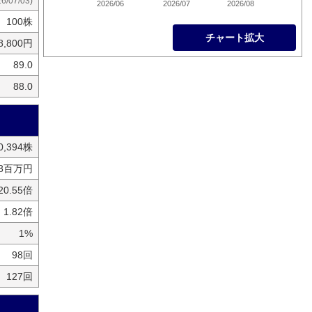
26/07/03)
2026/06
2026/07
2026/08
100株
チャート拡大
8,800円
89.0
88.0
90,394株
98百万円
20.55倍
1.82倍
1%
98回
127回