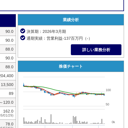
業績分析
90.0
決算期：2026年3月期
通期実績：営業利益-137百万円（-）
90.0
88.0
詳しい業務分析
90.0
株価チャート
88.0
204,400
13,500
100
89
0～120.0
50
162.0
26/01/29)
0k
78.0