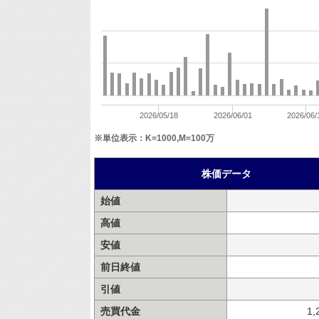
2026/05/18
2026/06/01
2026/06/
※単位表示：K=1000,M=100万
株価データ
始値
高値
安値
前日終値
引値
売買代金
1,