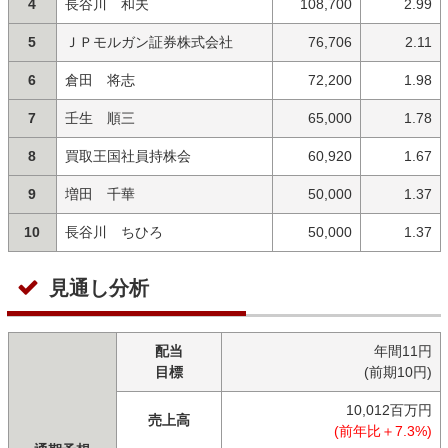
4
長谷川 和夫
108,700
2.99
5
ＪＰモルガン証券株式会社
76,706
2.11
6
倉田 将志
72,200
1.98
7
壬生 順三
65,000
1.78
8
買取王国社員持株会
60,920
1.67
9
増田 千華
50,000
1.37
10
長谷川 ちひろ
50,000
1.37
見通し分析
配当
年間11円
目標
(前期10円)
10,012百万円
売上高
(前年比＋7.3%)