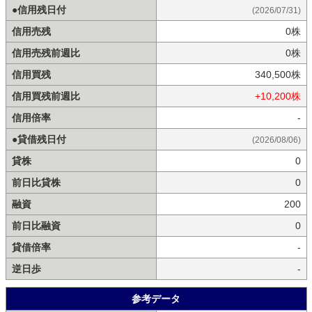
●信用残日付
(2026/07/31)
信用売残
0株
信用売残前週比
0株
信用買残
340,500株
信用買残前週比
+10,200株
信用倍率
-
●貸借残日付
(2026/08/06)
貸株
0
前日比貸株
0
融資
200
前日比融資
0
貸借倍率
-
逆日歩
-
参考データ