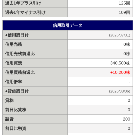
過去1年プラス引け
125回
過去1年マイナス引け
109回
信用取引データ
●信用残日付
(2026/07/31)
信用売残
0株
信用売残前週比
0株
信用買残
340,500株
信用買残前週比
+10,200株
信用倍率
-
●貸借残日付
(2026/08/06)
貸株
0
前日比貸株
0
融資
200
前日比融資
0