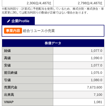
2,306位/4,487社
2,798位/4,487社
※配当利回り：計算式に予想配当を使用しているため、株式分割・株式併合・単
元変更に関しては配当利回りの数値が正確ではない場合があります。
企業Profile
事業内容
総合リユース小売業
株価データ
始値
1,077.0
高値
1,090.0
安値
1,077.0
前日終値
1,075.0
引値
1,080.0
売買代金
7,673,600
出来高
7,100
VWAP
1,081