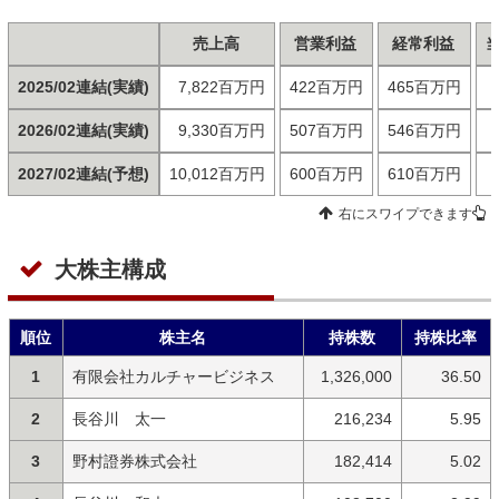
売上高
営業利益
経常利益
2025/02連結(実績)
7,822百万円
422百万円
465百万円
2026/02連結(実績)
9,330百万円
507百万円
546百万円
2027/02連結(予想)
10,012百万円
600百万円
610百万円
右にスワイプできます
大株主構成
順位
株主名
持株数
持株比率
1
有限会社カルチャービジネス
1,326,000
36.50
2
長谷川 太一
216,234
5.95
3
野村證券株式会社
182,414
5.02