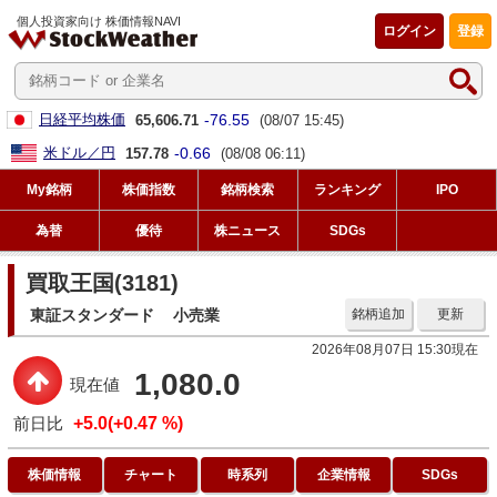
個人投資家向け 株価情報NAVI
ログイン
登録
-76.55
日経平均株価
65,606.71
(08/07 15:45)
-0.66
米ドル／円
157.78
(08/08 06:11)
My銘柄
株価指数
銘柄検索
ランキング
IPO
為替
優待
株ニュース
SDGs
買取王国(3181)
東証スタンダード
小売業
銘柄追加
更新
2026年08月07日 15:30現在
1,080.0
現在値
前日比
+5.0(+0.47 %)
株価情報
チャート
時系列
企業情報
SDGs