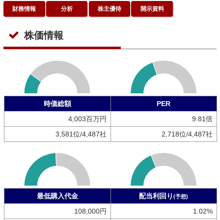
財務情報
分析
株主優待
開示資料
株価情報
時価総額
PER
4,003百万円
9.81倍
3,581位/4,487社
2,718位/4,487社
最低購入代金
配当利回り
(予想)
108,000円
1.02%